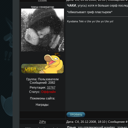
ЧАКИ
, угусь) хотя я больше серф посл
треш-генератор
*обматывает гриф пластырем*
Kyodaina Teki o Ute yo Ute yo Ute yo!
Группа: Пользователи
Сообщений:
2082
Репутация:
32767
Статус:
Оффлайн
Покемоны сайта:
Награды:
ZiPo
Дата: Сб, 20.12.2008, 18:10 | Сообщение 
Плыр
, это отвлекающий манёвр...только 