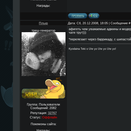
Награды:
Плыр
Дата: Сб, 20.12.2008, 18:05 | Сообщение 
афигеть чем уважаемые админы и модеры 
треш-генератор
чате трут)))
*перелезает через баррикаду, с шипастой
Kyodaina Teki o Ute yo Ute yo Ute yo!
Группа: Пользователи
Сообщений:
2082
Репутация:
32767
Статус:
Оффлайн
Покемоны сайта:
Награды: