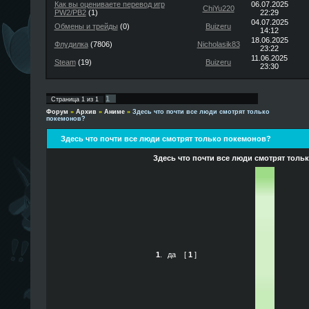
Как вы оцениваете перевод игр
06.07.2025
ChiYu220
PW2/PB2
(1)
22:29
04.07.2025
Обмены и трейды
(0)
Buizeru
14:12
18.06.2025
Флудилка
(7806)
Nicholasik83
23:22
11.06.2025
Steam
(19)
Buizeru
23:30
1
Страница
1
из
1
Форум
»
Архив
»
Аниме
»
Здесь что почти все люди смотрят только
покемонов?
Здесь что почти все люди смотрят только покемонов?
Здесь что почти все люди смотрят толь
1
.
да
[
1
]