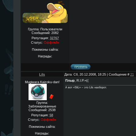
Группа: Пользователи
Сообщений:
2082
Репутация:
32767
Статус:
Оффлайн
Покемоны сайта:
Награды:
Lils
Дата: Сб, 20.12.2008, 18:25 | Сообщение #
21
Плыр
, R.I.P.=((
Mugiwara Kaizoku-dan!
А вот «SliL» – это Lils наоборот.
Группа:
Заблокированные
Сообщений:
2538
Репутация:
58
Статус:
Оффлайн
Покемоны сайта:
Награды: