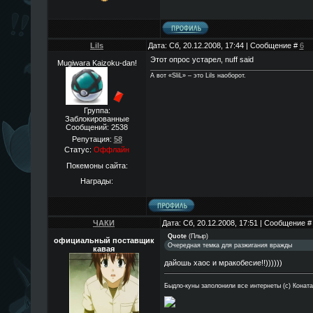
Lils
Дата: Сб, 20.12.2008, 17:44 | Сообщение #
6
Этот опрос устарел, nuff said
Mugiwara Kaizoku-dan!
А вот «SliL» – это Lils наоборот.
Группа:
Заблокированные
Сообщений:
2538
Репутация:
58
Статус:
Оффлайн
Покемоны сайта:
Награды:
ЧАКИ
Дата: Сб, 20.12.2008, 17:51 | Сообщение 
Quote
(
Плыр
)
официальный поставщик
Очередная темка для разжигания вражды
кавая
дайошь хаос и мракобесие!!))))))
Быдло-куны заполонили все интернеты (с) Конат