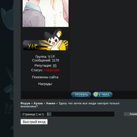
Группа: V.I.P.
Сообщений:
1178
Репутация:
85
Статус:
Оффлайн
Покемоны сайта:
Награды:
Форум
»
Архив
»
Аниме
»
Здесь что почти все люди смотрят только
покемонов?
1
Страница
1
из
1