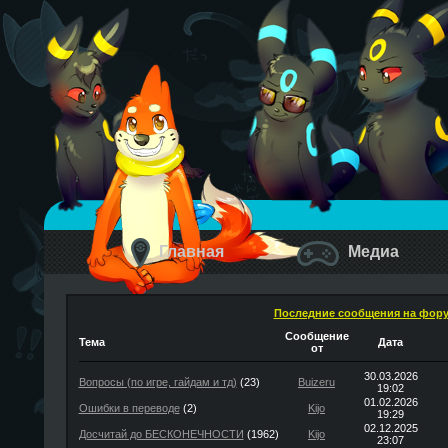
Главная
Медиа
Последние сообщения на фор
Сообщение
Тема
Дата
от
30.03.2026
Вопросы (по игре, гайдам и тд)
(23)
Buizeru
19:02
01.02.2026
Ошибки в переводе
(2)
Kijo
19:29
02.12.2025
Досчитай до БЕСКОНЕЧНОСТИ
(1962)
Kijo
23:07