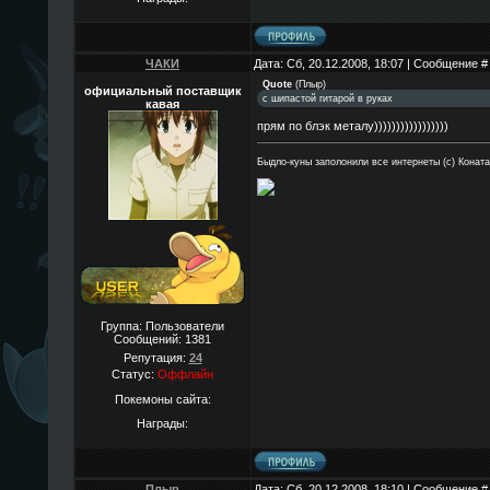
ЧАКИ
Дата: Сб, 20.12.2008, 18:07 | Сообщение 
Quote
(
Плыр
)
официальный поставщик
с шипастой гитарой в руках
кавая
прям по блэк металу)))))))))))))))))
Быдло-куны заполонили все интернеты (с) Конат
Группа: Пользователи
Сообщений:
1381
Репутация:
24
Статус:
Оффлайн
Покемоны сайта:
Награды:
Плыр
Дата: Сб, 20.12.2008, 18:10 | Сообщение 