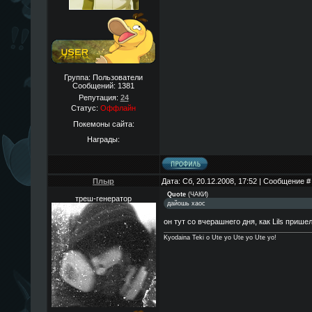
Группа: Пользователи
Сообщений:
1381
Репутация:
24
Статус:
Оффлайн
Покемоны сайта:
Награды:
Плыр
Дата: Сб, 20.12.2008, 17:52 | Сообщение 
Quote
(
ЧАКИ
)
треш-генератор
дайошь хаос
он тут со вчерашнего дня, как Lils пришел
Kyodaina Teki o Ute yo Ute yo Ute yo!