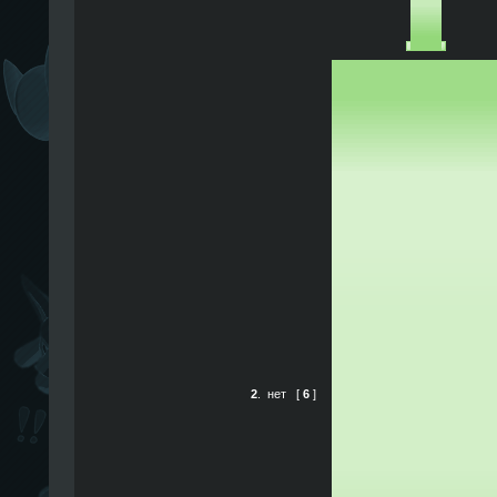
2
.
нет
[
6
]