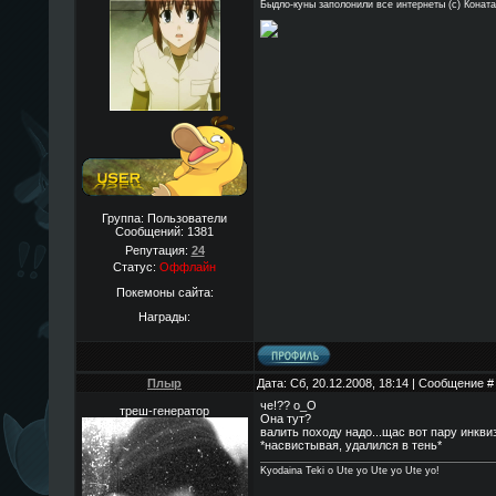
Быдло-куны заполонили все интернеты (с) Конат
Группа: Пользователи
Сообщений:
1381
Репутация:
24
Статус:
Оффлайн
Покемоны сайта:
Награды:
Плыр
Дата: Сб, 20.12.2008, 18:14 | Сообщение 
че!?? о_О
треш-генератор
Она тут?
валить походу надо...щас вот пару инквиз
*насвистывая, удалился в тень*
Kyodaina Teki o Ute yo Ute yo Ute yo!