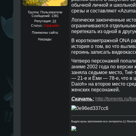
обычной личной и школьной
срезы и составляют «Azuma
Группа: Пользователи
Сообщений:
1381
Логически законченные исто
Репутация:
24
ограничиваются отдельными
Статус:
Оффлайн
перетекать из одной в другу
Покемоны сайта:
Награды:
В короткометражной ONA ра
история о том, во что выли
героинь записать видеокасс
Четверо персонажей попали 
аниме 2002 года по версии 
заняла седьмое место, Тиё-
— 21-е и Ёми — 78-е, что в
Daioh» на второе место сре
женских персонажей.
Скачать:
http://torrents.ru/
Быдло-куны заполонили все интернеты (с) Конат