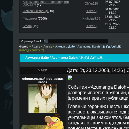
Как вы оцениваете перевод игр
06.07.2025
ChiYu220
PW2/PB2
(1)
22:29
04.07.2025
Обмены и трейды
(0)
Buizeru
14:12
18.06.2025
Флудилка
(7806)
Nicholasik83
23:22
11.06.2025
Steam
(19)
Buizeru
23:30
1
Страница
1
из
1
Форум
»
Архив
»
Аниме
»
Азуманга Дайо / Azumanga Daioh / あずまんが大王
(повседневность ^^)
Азуманга Дайо / Azumanga Daioh / あずまんが大王
Дата: Вт, 23.12.2008, 14:26 
ЧАКИ
официальный поставщик
кавая
События «Azumanga Daioh»
разворачивается в Японии,
(времени первых публикаций
Главные героини: шесть шко
все шесть оказываются одн
учительницы знакомятся, б
каждая со своим подходом 
ровном месте в казусные си