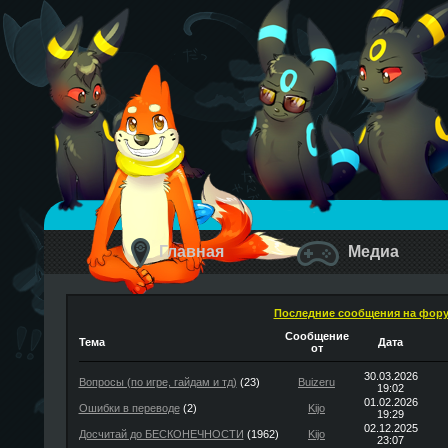
Главная
Медиа
Последние сообщения на фор
Сообщение
Тема
Дата
от
30.03.2026
Вопросы (по игре, гайдам и тд)
(23)
Buizeru
19:02
01.02.2026
Ошибки в переводе
(2)
Kijo
19:29
02.12.2025
Досчитай до БЕСКОНЕЧНОСТИ
(1962)
Kijo
23:07