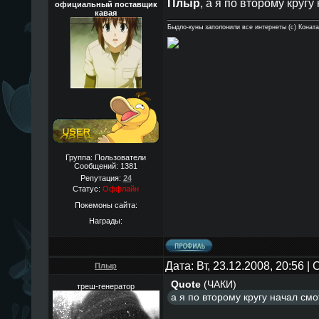
Плыр
, а я по второму кругу 
официальный поставщик
кавая
Быдло-куны заполонили все интернеты (с) Конат
Группа: Пользователи
Сообщений:
1381
Репутация:
24
Статус:
Оффлайн
Покемоны сайта:
Награды:
Дата: Вт, 23.12.2008, 20:56 
Плыр
Quote
(
ЧАКИ
)
треш-генератор
а я по второму кругу начал смот