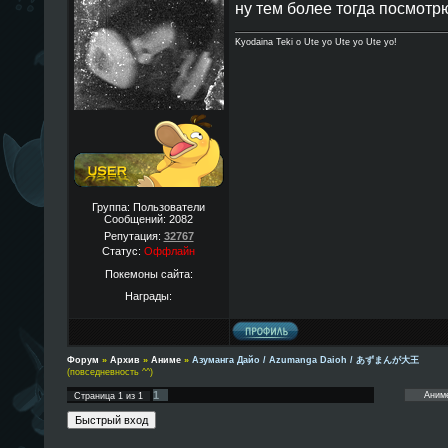
ну тем более тогда посмотр
Kyodaina Teki o Ute yo Ute yo Ute yo!
Группа: Пользователи
Сообщений:
2082
Репутация:
32767
Статус:
Оффлайн
Покемоны сайта:
Награды:
Форум
»
Архив
»
Аниме
»
Азуманга Дайо / Azumanga Daioh / あずまんが大王
(повседневность ^^)
1
Страница
1
из
1