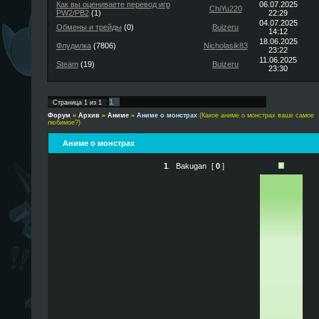
Как вы оцениваете перевод игр
06.07.2025
ChiYu220
PW2/PB2
(1)
22:29
04.07.2025
Обмены и трейды
(0)
Buizeru
14:12
18.06.2025
Флудилка
(7806)
Nicholasik83
23:22
11.06.2025
Steam
(19)
Buizeru
23:30
1
Страница
1
из
1
Форум
»
Архив
»
Аниме
»
Аниме о монстрах
(Какое аниме о монстрах ваше самое
любимое?)
Аниме о монстрах
1
.
Bakugan
[
0
]