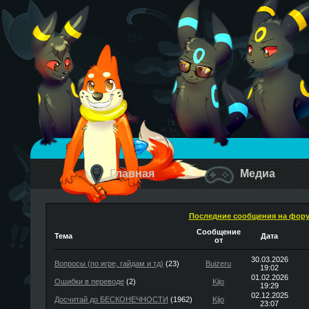
Главная
Медиа
Последние сообщения на фор
Сообщение
Тема
Дата
от
30.03.2026
Вопросы (по игре, гайдам и тд)
(23)
Buizeru
19:02
01.02.2026
Ошибки в переводе
(2)
Kijo
19:29
02.12.2025
Досчитай до БЕСКОНЕЧНОСТИ
(1962)
Kijo
23:07