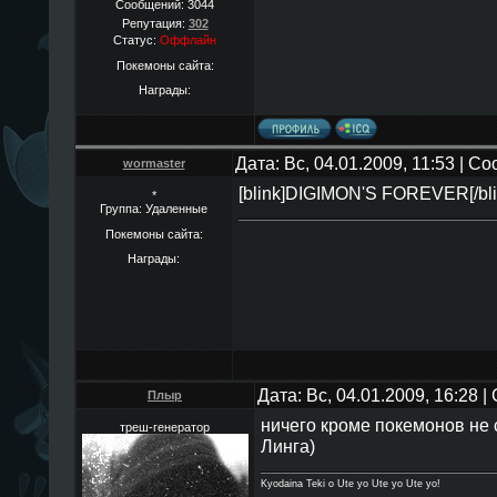
Сообщений:
3044
Репутация:
302
Статус:
Оффлайн
Покемоны сайта:
Награды:
Дата: Вс, 04.01.2009, 11:53 | 
wormaster
[blink]DIGIMON'S FOREVER[/bli
*
Группа: Удаленные
Покемоны сайта:
Награды:
Дата: Вс, 04.01.2009, 16:28 
Плыр
ничего кроме покемонов не с
треш-генератор
Линга)
Kyodaina Teki o Ute yo Ute yo Ute yo!