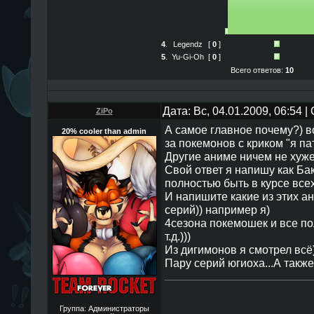
4
.
Legendz
[
0
]
5
.
Yu-Gi-Oh
[
0
]
Всего ответов:
10
Дата: Вс, 04.01.2009, 06:54 
ZiPo
А самое главное почему?) в
20% cooler than admin
за покемонов с криком "я па
Другие аниме ничем не хуже
Свой ответ я напишу как Бак
полностью быть в курсе всех
И напишите какие из этих а
серий)) например я)
4сезона покемошек и все п
т.д.)))
Из дигимонов я смотрел всё)
Пару серий югиоха...А также
Группа: Администраторы