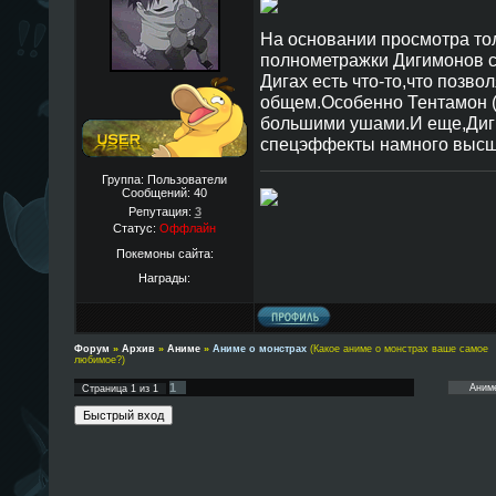
На основании просмотра то
полнометражки Дигимонов ск
Дигах есть что-то,что позво
общем.Особенно Тентамон (п
большими ушами.И еще,Диг
спецэффекты намного высше
Группа: Пользователи
Сообщений:
40
Репутация:
3
Статус:
Оффлайн
Покемоны сайта:
Награды:
Форум
»
Архив
»
Аниме
»
Аниме о монстрах
(Какое аниме о монстрах ваше самое
любимое?)
1
Страница
1
из
1