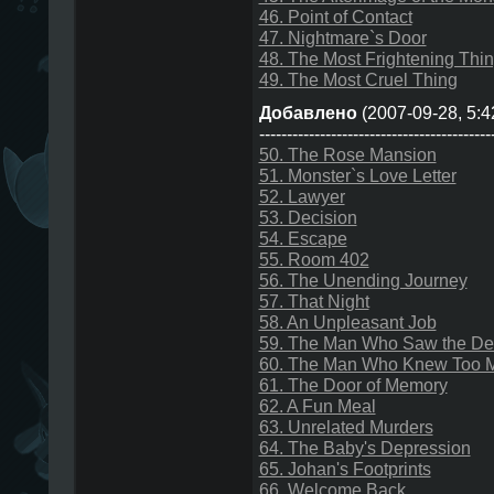
46. Point of Contact
47. Nightmare`s Door
48. The Most Frightening Thi
49. The Most Cruel Thing
Добавлено
(2007-09-28, 5:4
------------------------------------------
50. The Rose Mansion
51. Monster`s Love Letter
52. Lawyer
53. Decision
54. Escape
55. Room 402
56. The Unending Journey
57. That Night
58. An Unpleasant Job
59. The Man Who Saw the Dev
60. The Man Who Knew Too 
61. The Door of Memory
62. A Fun Meal
63. Unrelated Murders
64. The Baby's Depression
65. Johan's Footprints
66. Welcome Back