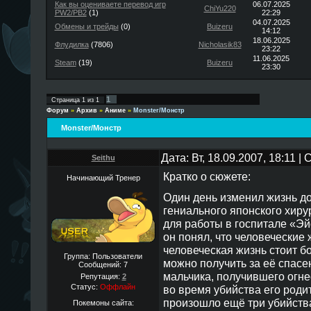
Как вы оцениваете перевод игр
06.07.2025
ChiYu220
PW2/PB2
(1)
22:29
04.07.2025
Обмены и трейды
(0)
Buizeru
14:12
18.06.2025
Флудилка
(7806)
Nicholasik83
23:22
11.06.2025
Steam
(19)
Buizeru
23:30
1
Страница
1
из
1
Форум
»
Архив
»
Аниме
»
Monster/Монстр
Monster/Монстр
Дата: Вт, 18.09.2007, 18:11 
Seithu
Кратко о сюжете:
Начинающий Тренер
Один день изменил жизнь до
гениального японского хир
для работы в госпитале «Эй
он понял, что человеческие
человеческая жизнь стоит б
Группа: Пользователи
можно получить за её спасен
Сообщений:
7
мальчика, получившего огне
Репутация:
2
Статус:
Оффлайн
во время убийства его роди
произошло ещё три убийства
Покемоны сайта: