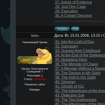
27. Article of Evidence
28. Just One Case
29. Execution
30. A Certain Decision
Дата: Вт, 15.01.2008, 13:15 
Seithu
31. Into the Light of Day
Начинающий Тренер
32. Sanctuary
33. Scenes from Childhood
34. At the End of the Darknes
35. Nameless Hero
36. The Monster of Chaos
37. A Monster Without a Nam
Группа: Пользователи
Сообщений:
7
38. The Demon In My Sight
Репутация:
2
39. The Hell In His Sight
Статус:
Оффлайн
40. Grimmer
Покемоны сайта:
41. Ghosts of 511
Награды:
42. The Adventures of the Am
43. Detective Suk
44. The Two Darknesses
45. The Afterimage of the Mon