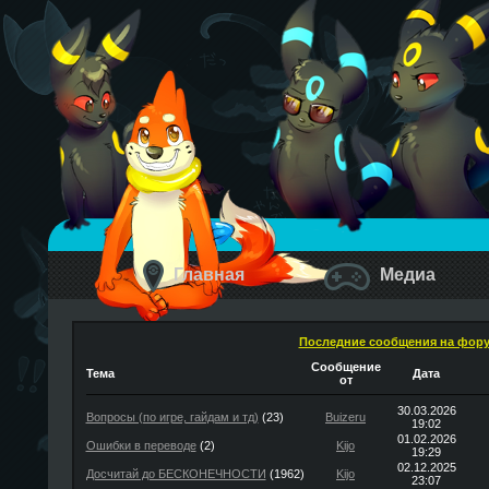
Главная
Медиа
Последние сообщения на фор
Сообщение
Тема
Дата
от
30.03.2026
Вопросы (по игре, гайдам и тд)
(23)
Buizeru
19:02
01.02.2026
Ошибки в переводе
(2)
Kijo
19:29
02.12.2025
Досчитай до БЕСКОНЕЧНОСТИ
(1962)
Kijo
23:07