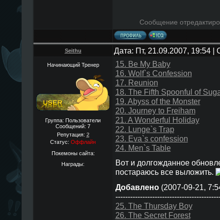
Сообщение отредактир
Дата: Пт, 21.09.2007, 19:54 
Seithu
15. Be My Baby
Начинающий Тренер
16. Wolf`s Confession
17. Reunion
18. The Fifth Spoonful of Sug
19. Abyss of the Monster
20. Journey to Freiham
21. A Wonderful Holiday
Группа: Пользователи
Сообщений:
7
22. Lunge`s Trap
Репутация:
2
23. Eva`s confession
Статус:
Оффлайн
24. Men`s Table
Покемоны сайта:
Вот и долгожданное обновл
Награды:
постараюсь все выложить.
Добавлено
(2007-09-21, 7:5
------------------------------------------
25. The Thursday Boy
26. The Secret Forest