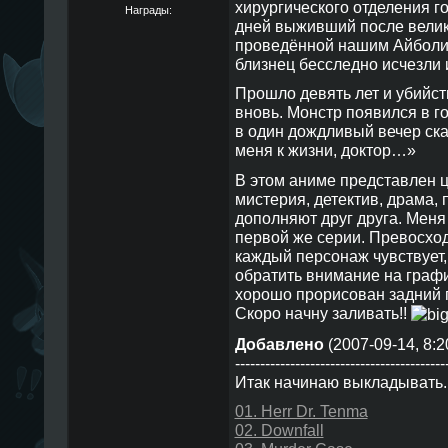
хирургического отделения го
Награды:
дней выживший после велик
проведённой нашим Айболито
близнец бесследно исчезли 
Прошло девять лет и убийс
вновь. Монстр появился в г
в один дождливый вечер сказ
меня к жизни, доктор…»
В этом аниме представлен ц
мистерия, детектив, драма, 
дополняют друг друга. Меня 
первой же серии. Превосход
каждый персонаж чувствует,
обратить внимание на графи
хорошо прорисован задний п
Скоро начну заливать!!
Добавлено
(2007-09-14, 8:2
------------------------------------------
Итак начинаю выкладывать.
01. Herr Dr. Tenma
02. Downfall