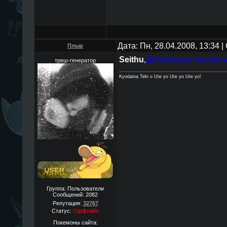
Дата: Пн, 28.04.2008, 13:34
Плыр
Seithu
,
Депозитные ссылки 
треш-генератор
Kyodaina Teki o Ute yo Ute yo Ute yo!
Группа: Пользователи
Сообщений:
2082
Репутация:
32767
Статус:
Оффлайн
Покемоны сайта: