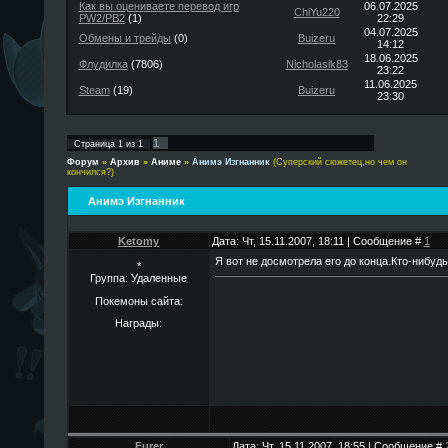
Как вы оцениваете перевод игр
06.07.2025
ChiYu220
PW2/PB2
(1)
22:29
04.07.2025
Обмены и трейды
(0)
Buizeru
14:12
18.06.2025
Флудилка
(7806)
Nicholasik83
23:22
11.06.2025
Steam
(19)
Buizeru
23:30
1
Страница
1
из
1
Форум
»
Архив
»
Аниме
»
Анимэ Изгнанник
(Суперский сюжетец,но чем он
кончился?)
Анимэ Изгнанник
Ketomy
Дата: Чт, 15.11.2007, 18:11 | Сообщение #
1
Я вот не досмотрела его до конца.Кто-нибуд
*
Группа: Удаленные
Покемоны сайта:
Награды:
Furer
Дата: Чт, 15.11.2007, 18:55 | Сообщение #