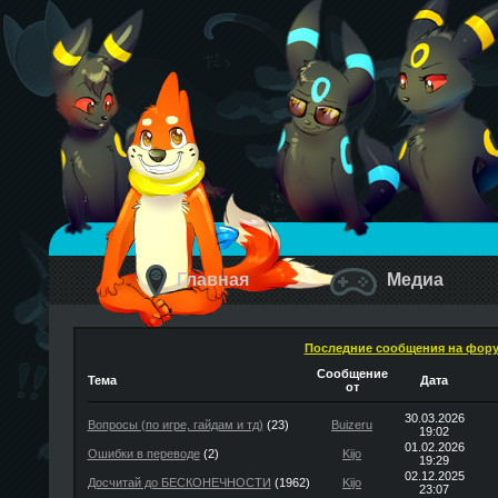
Главная
Медиа
Последние сообщения на фор
Сообщение
Тема
Дата
от
30.03.2026
Вопросы (по игре, гайдам и тд)
(23)
Buizeru
19:02
01.02.2026
Ошибки в переводе
(2)
Kijo
19:29
02.12.2025
Досчитай до БЕСКОНЕЧНОСТИ
(1962)
Kijo
23:07