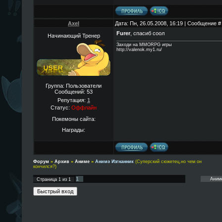
Axel
Дата: Пн, 26.05.2008, 16:19 | Сообщение 
Furer
, спасиб соол
Начинающий Тренер
Заходи на MMORPG игры
http://valenok.my1.ru/
Группа: Пользователи
Сообщений:
53
Репутация:
1
Статус:
Оффлайн
Покемоны сайта:
Награды:
Форум
»
Архив
»
Аниме
»
Анимэ Изгнанник
(Суперский сюжетец,но чем он
кончился?)
1
Страница
1
из
1