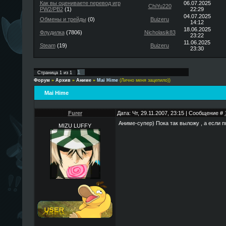
Как вы оцениваете перевод игр
06.07.2025
ChiYu220
PW2/PB2
(1)
22:29
04.07.2025
Обмены и трейды
(0)
Buizeru
14:12
18.06.2025
Флудилка
(7806)
Nicholasik83
23:22
11.06.2025
Steam
(19)
Buizeru
23:30
1
Страница
1
из
1
Форум
»
Архив
»
Аниме
»
Mai Hime
(Лично меня зацепило))
Mai Hime
Furer
Дата: Чт, 29.11.2007, 23:15 | Сообщение #
Аниме-супер) Пока так выложу , а если п
MIZU LUFFY