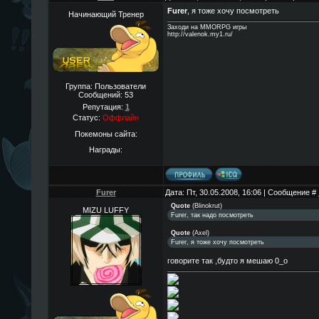
Furer
, я тоже хочу посмотреть
Начинающий Тренер
Заходи на MMORPG игры
http://valenok.my1.ru/
Группа: Пользователи
Сообщений:
53
Репутация:
1
Статус:
Оффлайн
Покемоны сайта:
Награды:
Furer
Дата: Пт, 30.05.2008, 16:06 | Сообщение #
Quote
(
Blinokrut
)
MIZU LUFFY
Furer, так надо посмотреть
Quote
(
Axel
)
Furer, я тоже хочу посмотреть
говорите так ,будто я мешаю 0_о