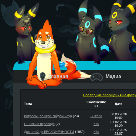
Главная
Медиа
Последние сообщения на фор
Сообщение
Тема
Дата
от
30.03.2026
Вопросы (по игре, гайдам и тд)
(23)
Buizeru
19:02
01.02.2026
Ошибки в переводе
(2)
Kijo
19:29
02.12.2025
Досчитай до БЕСКОНЕЧНОСТИ
(1962)
Kijo
23:07