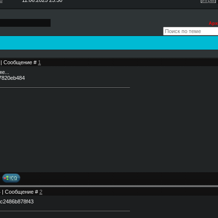
u
11.06.2025 23:30
[
Игры
]
Арх
2 | Сообщение #
1
е...
44 | Сообщение #
2