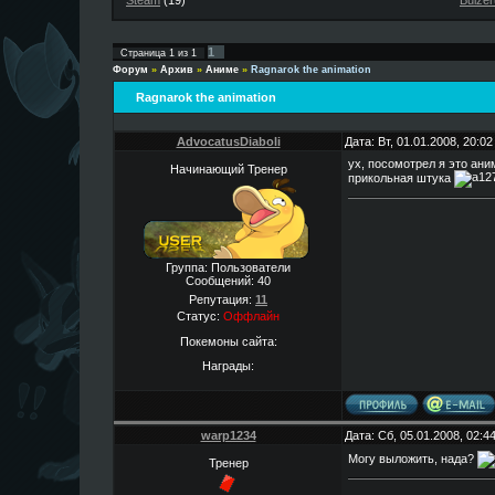
Steam
(19)
Buizer
1
Страница
1
из
1
Форум
»
Архив
»
Аниме
»
Ragnarok the animation
Ragnarok the animation
AdvocatusDiaboli
Дата: Вт, 01.01.2008, 20:0
ух, посомотрел я это аним
Начинающий Тренер
прикольная штука
Группа: Пользователи
Сообщений:
40
Репутация:
11
Статус:
Оффлайн
Покемоны сайта:
Награды:
warp1234
Дата: Сб, 05.01.2008, 02:
Могу выложить, нада?
Тренер