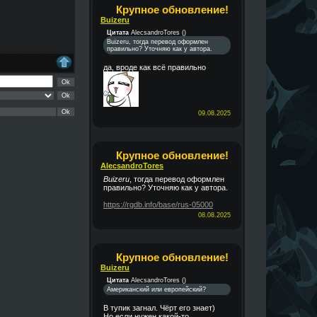
Крупное обновление!
Buizeru
Цитата
AlecsandroTores
(
)
Buizeru, тогда перевод оформлен
правильно? Уточняю как у автора.
да, вроде как всё правильно
09.08.2025
Крупное обновление!
AlecsandroTores
Buizeru
, тогда перевод оформлен
правильно? Уточняю как у автора.
https://rgdb.info/base/rus-05000
08.08.2025
Крупное обновление!
Buizeru
Цитата
AlecsandroTores
(
)
Американский или европейский?
В тупик загнал. Чёрт его знает)
Но если нужен какой-то