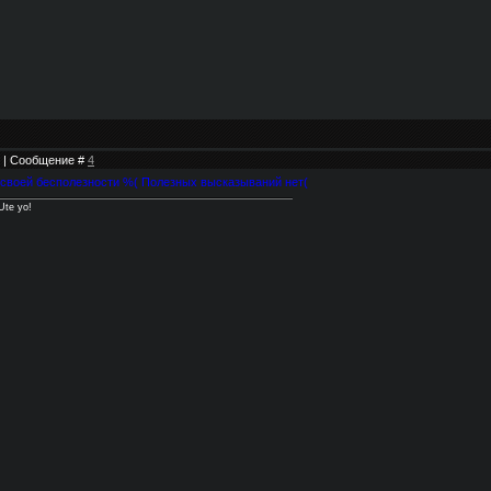
48 | Сообщение #
4
 своей бесполезности %( Полезных высказываний нет(
Ute yo!