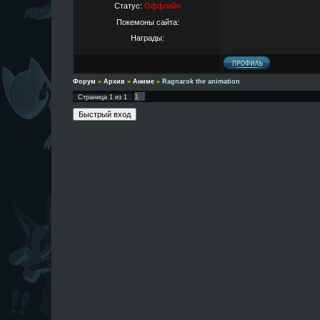
Статус:
Оффлайн
Покемоны сайта:
Награды:
Форум
»
Архив
»
Аниме
»
Ragnarok the animation
1
Страница
1
из
1