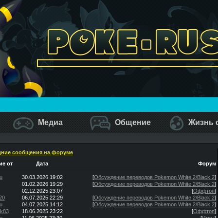
Медиа
Общение
Жизнь 
ние сообщения на форуме
е от
Дата
Форум
u
30.03.2026 19:02
[
Обсуждение переводов Pokemon White 2/Black 2
]
01.02.2026 19:29
[
Обсуждение переводов Pokemon White 2/Black 2
]
02.12.2025 23:07
[
Оффтоп
]
20
06.07.2025 22:29
[
Обсуждение переводов Pokemon White 2/Black 2
]
u
04.07.2025 14:12
[
Обсуждение переводов Pokemon White 2/Black 2
]
ik83
18.06.2025 23:22
[
Оффтоп
]