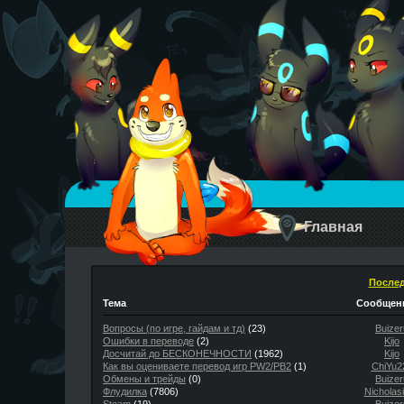
Главная
Послед
Тема
Сообщени
Вопросы (по игре, гайдам и тд)
(23)
Buizer
Ошибки в переводе
(2)
Kijo
Досчитай до БЕСКОНЕЧНОСТИ
(1962)
Kijo
Как вы оцениваете перевод игр PW2/PB2
(1)
ChiYu2
Обмены и трейды
(0)
Buizer
Флудилка
(7806)
Nicholas