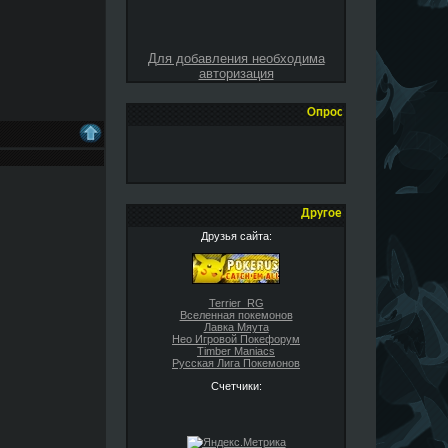
Для добавления необходима
авторизация
Опрос
Другое
Друзья сайта:
Terrier_RG
Вселенная покемонов
Лавка Мяута
Нео Игровой Покефорум
Timber Maniacs
Русская Лига Покемонов
Счетчики: