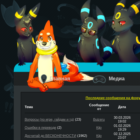
Главная
Медиа
Последние сообщения на фор
Сообщение
Тема
Дата
от
30.03.2026
Вопросы (по игре, гайдам и тд)
(23)
Buizeru
19:02
01.02.2026
Ошибки в переводе
(2)
Kijo
19:29
02.12.2025
Досчитай до БЕСКОНЕЧНОСТИ
(1962)
Kijo
23:07