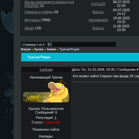
Как вы оцениваете перевод игр
06.07.2025
ChiYu220
PW2/PB2
(1)
22:29
04.07.2025
Обмены и трейды
(0)
Buizeru
14:12
18.06.2025
Флудилка
(7806)
Nicholasik83
23:22
11.06.2025
Steam
(19)
Buizeru
23:30
1
Страница
1
из
1
Форум
»
Архив
»
Аниме
»
Триган/Trigan
Триган/Trigan
LinGvin
Дата: Пн, 31.03.2008, 19:35 | Сообщение 
Кто может найти Сериал там вроде 26 с
Начинающий Тренер
Группа: Пользователи
Сообщений:
6
Репутация:
1
Статус:
Оффлайн
Покемоны сайта:
Награды: