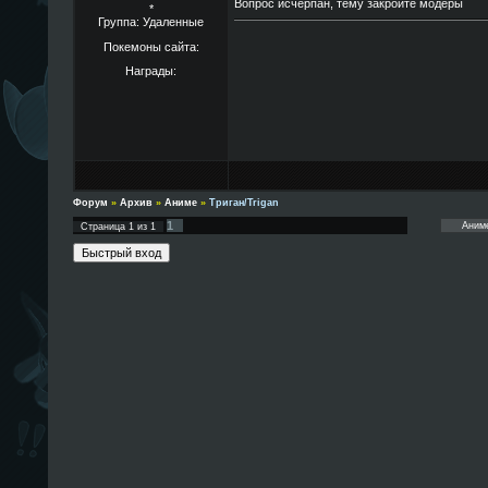
Вопрос исчерпан, тему закройте модеры
*
Группа: Удаленные
Покемоны сайта:
Награды:
Форум
»
Архив
»
Аниме
»
Триган/Trigan
1
Страница
1
из
1