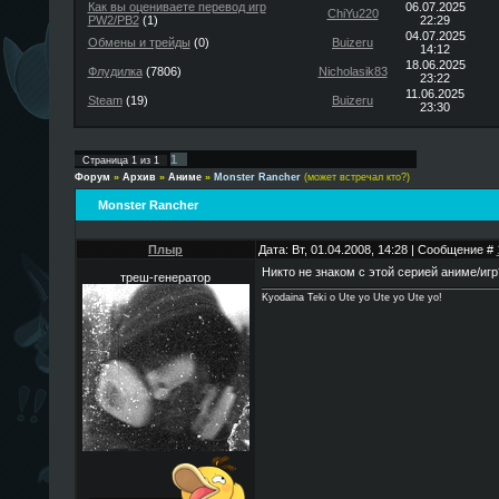
Как вы оцениваете перевод игр
06.07.2025
ChiYu220
PW2/PB2
(1)
22:29
04.07.2025
Обмены и трейды
(0)
Buizeru
14:12
18.06.2025
Флудилка
(7806)
Nicholasik83
23:22
11.06.2025
Steam
(19)
Buizeru
23:30
1
Страница
1
из
1
Форум
»
Архив
»
Аниме
»
Monster Rancher
(может встречал кто?)
Monster Rancher
Плыр
Дата: Вт, 01.04.2008, 14:28 | Сообщение #
Никто не знаком с этой серией аниме/иг
треш-генератор
Kyodaina Teki o Ute yo Ute yo Ute yo!