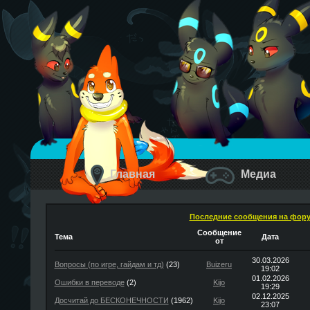
Главная
Медиа
Последние сообщения на фор
Сообщение
Тема
Дата
от
30.03.2026
Вопросы (по игре, гайдам и тд)
(23)
Buizeru
19:02
01.02.2026
Ошибки в переводе
(2)
Kijo
19:29
02.12.2025
Досчитай до БЕСКОНЕЧНОСТИ
(1962)
Kijo
23:07