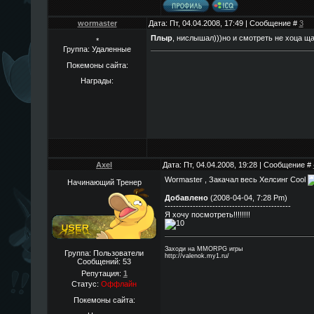
wormaster
Дата: Пт, 04.04.2008, 17:49 | Сообщение #
3
Плыр
, нислышал)))но и смотреть не хоца ща
*
Группа: Удаленные
Покемоны сайта:
Награды:
Axel
Дата: Пт, 04.04.2008, 19:28 | Сообщение #
Wormaster , Закачал весь Хелсинг Cool
Начинающий Тренер
Добавлено
(2008-04-04, 7:28 Pm)
---------------------------------------------
Я хочу посмотреть!!!!!!!!
Заходи на MMORPG игры
Группа: Пользователи
http://valenok.my1.ru/
Сообщений:
53
Репутация:
1
Статус:
Оффлайн
Покемоны сайта: