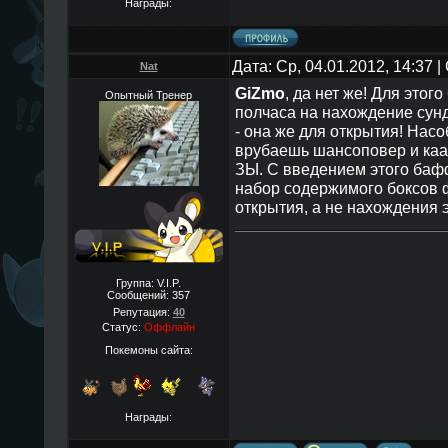
Награды:
Дата: Ср, 04.01.2012, 14:37
Nat
GiZmo
, да нет же! Для этог
Опытный Тренер
полчаса на нахождение сун
- она же для открытия! Нас
врубаешь шансоповер и кааа
ЗЫ. С введением этого баф
набор содержимого боксов 
открытия, а не нахождения э
Группа: V.I.P.
Сообщений:
357
Репутация:
40
Статус:
Оффлайн
Покемоны сайта:
Награды: