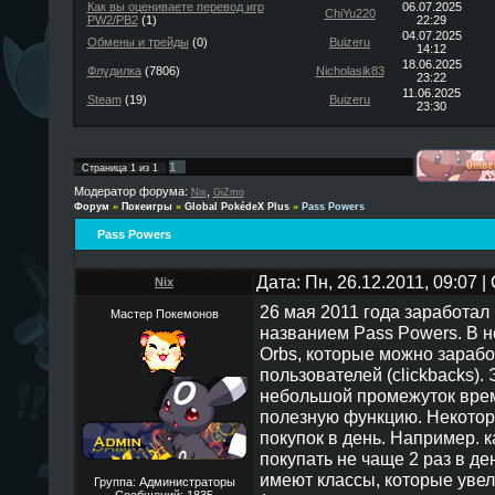
Как вы оцениваете перевод игр
06.07.2025
ChiYu220
PW2/PB2
(1)
22:29
04.07.2025
Обмены и трейды
(0)
Buizeru
14:12
18.06.2025
Флудилка
(7806)
Nicholasik83
23:22
11.06.2025
Steam
(19)
Buizeru
23:30
1
Страница
1
из
1
Модератор форума:
,
Nix
GiZmo
Форум
»
Покеигры
»
Global PokédeX Plus
»
Pass Powers
Pass Powers
Дата: Пн, 26.12.2011, 09:07 
Nix
26 мая 2011 года заработал
Мастер Покемонов
названием Pass Powers. В 
Orbs, которые можно зарабо
пользователей (clickbacks).
небольшой промежуток врем
полезную функцию. Некотор
покупок в день. Например. 
покупать не чаще 2 раз в д
имеют классы, которые уве
Группа: Администраторы