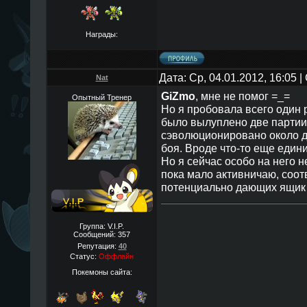
Награды:
Дата: Ср, 04.01.2012, 16:05
Nat
GiZmo
, мне не помог =_=
Опытный Тренер
Но я пробовала всего один р
было вылуплено две партии 
сэволюционировано около де
боя. Вроде что-то еще едини
Но я сейчас особо на него н
пока мало активничаю, соот
потенциально дающих ящик д
Группа: V.I.P.
Сообщений:
357
Репутация:
40
Статус:
Оффлайн
Покемоны сайта: