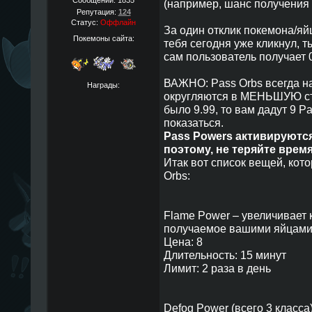
Сообщений:
1835
(например, шанс получения
Репутация:
124
Статус:
Оффлайн
За один отклик покемона/яй
Покемоны сайта:
тебя сегодня уже кликнул, т
сам пользователь получает 0
ВАЖНО: Pass Orbs всегда на
Награды:
округляются в МЕНЬШУЮ стор
было 9.99, то вам дадут 9 Pa
показаться.
Pass Powers активируются
поэтому, не теряйте время
Итак вот список вещей, кот
Orbs:
Flame Power – увеличивает к
получаемое вашими яйцами
Цена: 8
Длительность: 15 минут
Лимит: 2 раза в день
Defog Power (всего 3 класса