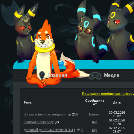
Главная
Медиа
Последние сообщения на фор
Сообщение
Тема
Дата
от
30.03.2026
Вопросы (по игре, гайдам и тд)
(23)
Buizeru
19:02
01.02.2026
Ошибки в переводе
(2)
Kijo
19:29
02.12.2025
Досчитай до БЕСКОНЕЧНОСТИ
(1962)
Kijo
23:07