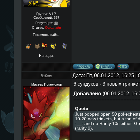
Группа: V.I.P.
Сообщений:
357
Репутация:
40
Статус:
Оффлайн
Покемоны сайта:
Награды:
Дата: Пт, 06.01.2012, 16:25 
GiZmo
6 сундуков - 3 новых тринке
Мастер Покемонов
Добавлено
(06.01.2012, 16:
------------------------------------------
Quote
Just popped open 50 pokechests
10-20 new trinkets, but a ton of d
-__- and no Rarity 10s either. G
(rarity 9).