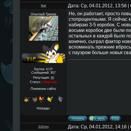
Дата: Ср, 04.01.2012, 13:58
Nat
Не, он работает, просто пов
Опытный Тренер
стопроцентными. Я сейчас к
набираю 3-5 коробок. С нов
восьми коробок две были п
остальных в каждой было по
конечно, сыграл фактор ново
вспоминать прежние вбросы
с пауэром больше новья сва
Группа: V.I.P.
Сообщений:
357
Репутация:
40
Статус:
Оффлайн
Покемоны сайта:
Награды:
Дата: Ср, 04.01.2012, 14:16
GiZmo