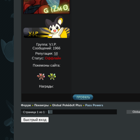
Группа: V.I.P.
Сообщений:
1966
Репутация:
58
Статус:
Оффлайн
Покемоны сайта:
Награды:
Форум
»
Покеигры
»
Global PokédeX Plus
»
Pass Powers
1
Страница
1
из
1