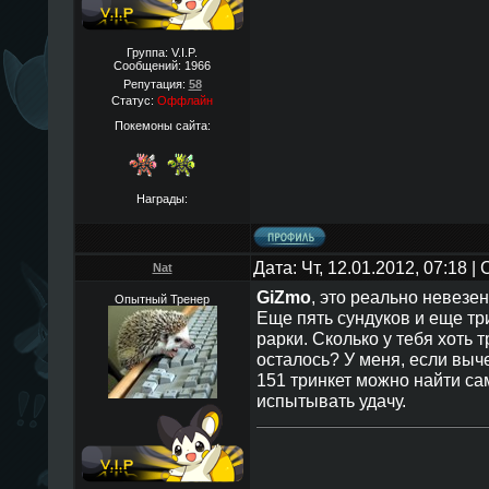
Группа: V.I.P.
Сообщений:
1966
Репутация:
58
Статус:
Оффлайн
Покемоны сайта:
Награды:
Дата: Чт, 12.01.2012, 07:18 
Nat
GiZmo
, это реально невезен
Опытный Тренер
Еще пять сундуков и еще три
рарки. Сколько у тебя хоть
осталось? У меня, если выче
151 тринкет можно найти сам
испытывать удачу.