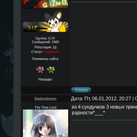
Группа: V.I.P.
Сообщений:
1966
Репутация:
58
Статус:
Оффлайн
Покемоны сайта:
Награды:
Дата: Пт, 06.01.2012, 20:27 
Darkumbreon
из 4 сундучков 3 новых тринк
The Time Lord
рарности*___*