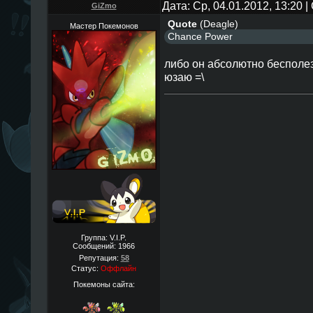
Дата: Ср, 04.01.2012, 13:20
GiZmo
Quote
(
Deagle
)
Мастер Покемонов
Chance Power
либо он абсолютно бесполез
юзаю =\
Группа: V.I.P.
Сообщений:
1966
Репутация:
58
Статус:
Оффлайн
Покемоны сайта: