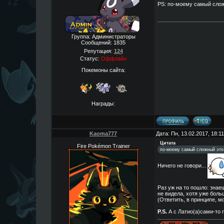
PS: по-моему самый сло
Группа: Администраторы
Сообщений:
1835
Репутация:
124
Статус:
Оффлайн
Покемоны сайта:
Награды:
Kaoma777
Дата: Пн, 13.02.2017, 18:
Цитата
Fire Pokémon Trainer
по-моему самый сложный это 
Ничего не говори...
Раз уж на то пошло: знае
не видела, хотя уже боль
(Ответить, в принципе, м
P.S.
А с Латио(а)сами-то п