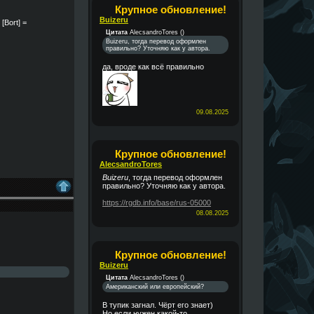
Крупное обновление!
Buizeru
 [Bort] =
Цитата
AlecsandroTores
(
)
Buizeru, тогда перевод оформлен
правильно? Уточняю как у автора.
да, вроде как всё правильно
09.08.2025
Крупное обновление!
AlecsandroTores
Buizeru
, тогда перевод оформлен
правильно? Уточняю как у автора.
https://rgdb.info/base/rus-05000
08.08.2025
Крупное обновление!
Buizeru
Цитата
AlecsandroTores
(
)
Американский или европейский?
В тупик загнал. Чёрт его знает)
Но если нужен какой-то