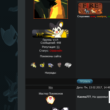
Сторонник
огня
,
семёрок
,
п
Группа: V.I.P.
Сообщений:
448
Репутация:
51
Статус:
Оффлайн
Покемоны сайта:
Награды:
Nix
Дата: Пн, 13.02.2017, 14:
Мастер Покемонов
Kaoma777
, На здоровье