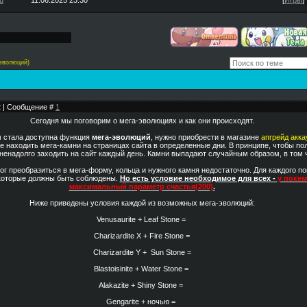
u
11.06.2025 23:30
[
Игры
]
эволюций)
12 | Сообщение #
1
Сегодня мы поговорим о мега-эволюциях и как они происходят.
м стала доступна функция
мега-эволюций
, нужно приобрести в магазине
апгрейд акка
е находить мега-камни на страницах сайта в определенные дни. В принципе, чтобы по
ненадолго заходить на сайт каждый день. Камни выпадают случайным образом, в том ч
г преобразиться в мега-форму, кольца и нужного камня недостаточно. Для каждого п
которые должны быть соблюдены.
Но есть условие необходимое для всех -
у поке
максимальный параметр счастья(200)
.
Ниже приведены условия каждой из возможных мега-эволюций:
Venusaurite +
Leaf Stone =
Charizardite X +
Fire Stone =
Charizardite Y +
Sun Stone =
Blastoisinite +
Water Stone =
Alakazite +
Shiny Stone =
Gengarite + ночью =