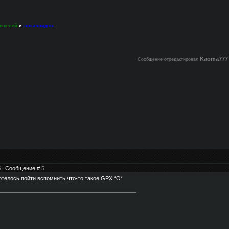
икселей
и
вокалоидов
.
Kaoma777
Сообщение отредактировал
05 | Сообщение #
5
отелось пойти вспомнить что-то такое GPX *О*