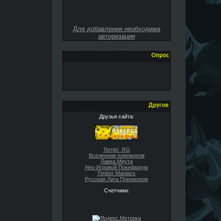
Для добавления необходима
авторизация
Опрос
Другое
Друзья сайта:
Terrier_RG
Вселенная покемонов
Лавка Мяута
Нео Игровой Покефорум
Timber Maniacs
Русская Лига Покемонов
Счетчики: