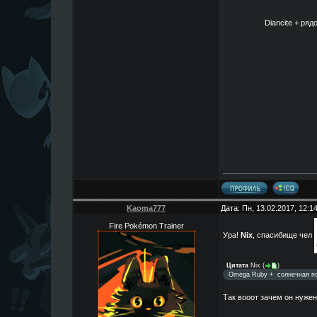
Diancite + ря
Kaoma777
Дата: Пн, 13.02.2017, 12:
Fire Pokémon Trainer
Ура!
Nix
, спасибище чел
Цитата
Nix
(
)
Omega Ruby +
солнечная п
Так вооот зачем он нуже