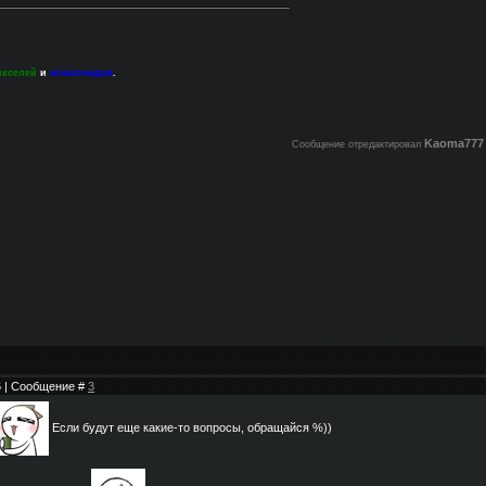
икселей
и
вокалоидов
.
Kaoma777
Сообщение отредактировал
46 | Сообщение #
3
Если будут еще какие-то вопросы, обращайся %))