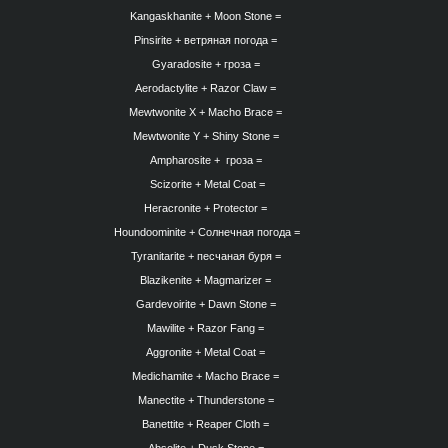
Kangaskhanite +
Moon Stone =
Pinsirite +
ветряная погода =
Gyaradosite +
гроза =
Aerodactylite +
Razor Claw =
Mewtwonite X +
Macho Brace =
Mewtwonite Y +
Shiny Stone =
Ampharosite +
гроза =
Scizorite +
Metal Coat =
Heracronite +
Protector =
Houndoominite +
Солнечная погода =
Tyranitarite +
песчаная буря =
Blazikenite +
Magmarizer =
Gardevoirite +
Dawn Stone =
Mawilite +
Razor Fang =
Aggronite +
Metal Coat =
Medichamite +
Macho Brace =
Manectite +
Thunderstone =
Banettite +
Reaper Cloth =