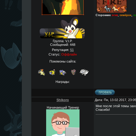
Сторонник
огня
,
семёрок
,
п
Группа: V.I.P.
Сообщений:
448
Репутация:
51
Статус:
Оффлайн
Покемоны сайта:
Награды:
Shikoro
Дата: Пн, 13.02.2017, 23:
Мне после этой темы зах
Начинающий Тренер
Спасибо!