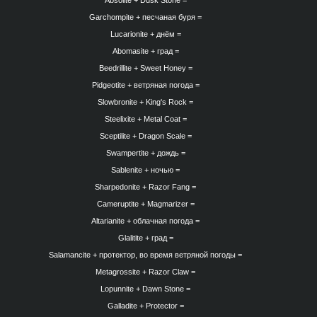
Absolite +
Dusk Stone =
Garchompite +
песчаная буря =
Lucarionite + днём =
Abomasite +
град =
Beedrillite +
Sweet Honey =
Pidgeotite +
ветряная погода =
Slowbronite +
King's Rock =
Steelixite +
Metal Coat =
Sceptilite +
Dragon Scale =
Swampertite +
дождь =
Sablenite + ночью =
Sharpedonite +
Razor Fang =
Cameruptite +
Magmarizer =
Altarianite +
облачная погода =
Glalitite +
град =
Salamancite +
протектор, во время
ветряной погоды =
Metagrossite +
Razor Claw =
Lopunnite +
Dawn Stone =
Galladite +
Protector =