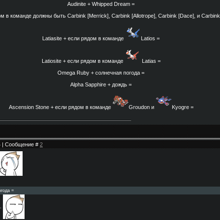
Audinite +
Whipped Dream =
дом в команде должны быть
Carbink [Merrick],
Carbink [Allotrope],
Carbink [Dace], и
Carbink
Latiasite + если рядом в команде
Latios =
Latiosite + если рядом в команде
Latias =
Omega Ruby +
солнечная погода =
Alpha Sapphire +
дождь =
Ascension Stone + если рядом в команде
Groudon и
Kyogre =
14 | Сообщение #
2
огода =
н.