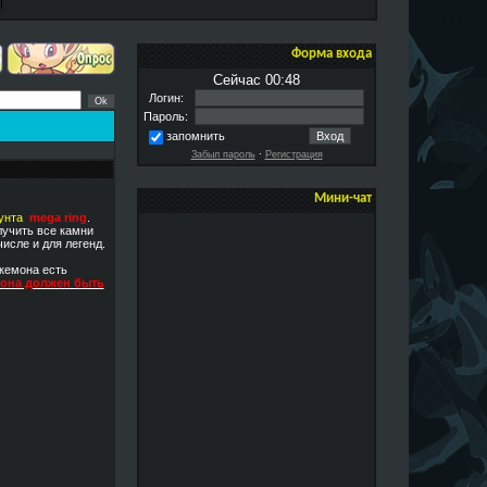
Форма входа
Сейчас 00:48
Логин:
Пароль:
запомнить
Забыл пароль
·
Регистрация
Мини-чат
унта
mega ring
.
лучить все камни
исле и для легенд.
окемона есть
мона должен быть