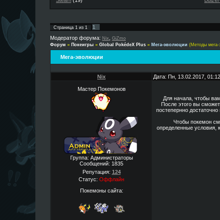
Steam
(19)
Buizer
1
Страница
1
из
1
Модератор форума:
,
Nix
GiZmo
Форум
»
Покеигры
»
Global PokédeX Plus
»
Мега-эволюции
(Методы мега-
Мега-эволюции
Nix
Дата: Пн, 13.02.2017, 01:
Мастер Покемонов
Для начала, чтобы ва
После этого вы сможет
постепернно достаточно 
Чтобы покемон смо
определенные условия, 
Группа: Администраторы
Сообщений:
1835
Репутация:
124
Статус:
Оффлайн
Покемоны сайта: