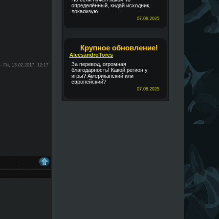
определённый, кидай исходник,
локализую
07.08.2025
Крупное обновление!
AlecsandroTores
За перевод, огромная
-
Пн, 13.02.2017, 12:17
благодарность! Какой регион у
игры? Американский или
европейский?
07.08.2025