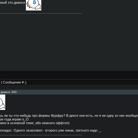
жный это дианси
11 | Сообщение #
4
дианси :043:
шь ли ты что-нибудь про формы Фурфру? В дексе они есть, но я ни одну из них вообщ
ше года играю о_О
ожно в основной теме, ибо немного оффтоп)
опадос. Одного заэволвил - второго уже никак, третьего надо ._.