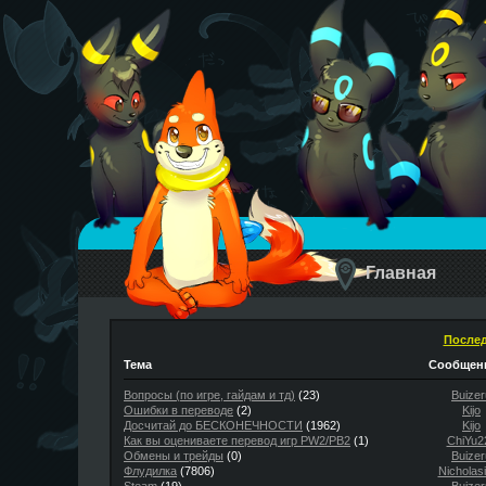
Главная
Послед
Тема
Сообщени
Вопросы (по игре, гайдам и тд)
(23)
Buizer
Ошибки в переводе
(2)
Kijo
Досчитай до БЕСКОНЕЧНОСТИ
(1962)
Kijo
Как вы оцениваете перевод игр PW2/PB2
(1)
ChiYu2
Обмены и трейды
(0)
Buizer
Флудилка
(7806)
Nicholas