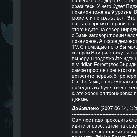
на лево по 22 дороге. Гари 
сразитесь. У него будет Пид
покемон тоже на 9 уровне. В
можете и не сражаться. Это 
настало время отправиться в
этого идите на север Вирид
с Вами заговорит один челов
покемонов. А после демонс
TV. С помощью него Вы може
которой Вам расскажут что-
выбору. Продолжайте идти н
в Viridian Forest (лес Вирид
самое простое препятствие
встретите первых 5 тренеро
Catcher'ами, с покемонами н
победить их будет очень легк
к. это хорошая тренировка 
джиме.
Добавлено
(2007-06-14, 1:2
------------------------------------------
Сам лес надо проходить сл
идите вправо, затем на севе
после еще нескольких пово