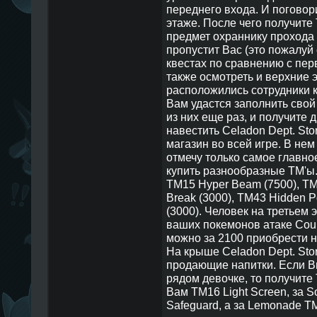
переднего входа. И поговор
этаже. После чего получите 
предмет охраннику прохода в
пропустит Вас (это пожалуй
квестах по сравнению с пер
также осмотреть и верхние 
расположились сотрудники 
Вам удастся заполнить свой
из них еще раз, и получите 
навестить Celadon Dept. St
магазин во всей игре. В нем
отмечу только самое главно
купить разнообразные TM'ы.
TM15 Hyper Beam (7500), TM2
Break (3000), TM43 Hidden Po
(3000). Человек на третьем 
ваших покемонов атаке Coun
можно за 2100 приобрести н
На крыше Celadon Dept. Stor
продающие напитки. Если Вы
рядом девочке, то получите 
Вам TM16 Light Screen, за 
Safeguard, а за Lemonade TM