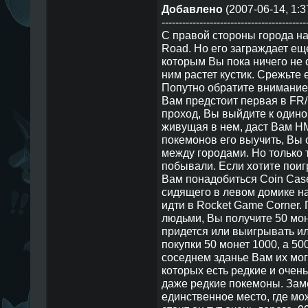
Добавлено
(2007-06-14, 1:3
------------------------------------------
С правой стороны города на
Road. Но его заграждает ещ
которым Вы пока ничего не 
ним растет кустик. Срежьте 
Попутно обратите внимание 
Вам предстоит первая в FR
проход, Вы выйдите к одино
живущая в нем, даст Вам HM
покемонов его выучить, Вы 
между городами. Но только 
побывали. Если хотите поигр
Вам понадобиться Coin Case
сидящего в левом домике на
идти в Rocket Game Corner.
людьми, Вы получите 50 мон
придется или выигрывать ил
покупки 50 монет 1000, а 50
соседнем зданье Вам их мог
которых есть редкие и очен
даже редкие покемоны. Заме
единственное место, где мо