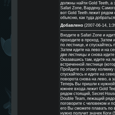
должны найти Gold Teeth, а 
Safari Zone, Вардену. Самого
вот Gold Teeth лежит рядом 
объясню, как туда добраться
Добавлено
(2007-06-14, 1:3
------------------------------------------
Входите в Safari Zone и иди
проходите в проход. Затем 
по лестнице, и спускайтесь
Затем идите на лево и на с
две лестницы и снова идите
Оказавшись там, идите на л
встреченной лестнице (кото
Пройдите по этому холмику
спускайтесь и идите на севе
поворота снова на лево, а з
Теперь Вы пришли к нужной 
южнее входа лежит Gold Teet
рядом стоящий, Secret Hous
Double Team, лежащий рядом
поговорите с человеком и п
его Вы сможете плавать по 
нужно получит значек Коги (