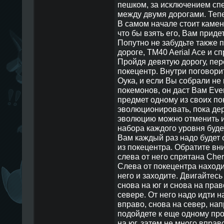
пешком, за исключением сп
между двумя дорогами. Тепе
В самом начале стоит камень
что бы взять его, Вам приде
Попутно не забудьте также 
дороге, TM40 Aerial Ace и с
Пройдя девятую дорогу, пер
покецентр. Внутри поговори
Оука, и если Вы собрали не
покемонов, он даст Вам Ever
предмет одному из своих пок
эволюционировать, пока дер
эволюцию можно отменить и 
набора каждого уровня буде
Вам каждый раз надо будет 
из покецентра. Обратите вни
слева от него спрятана Cheri
Слева от покецентра находит
него и заходите. Двигайтесь
снова на юг и снова на прав
севере. От него надо идти на
вправо, снова на север, нап
подойдете к еще одному прох
на юг, затем не много вправ