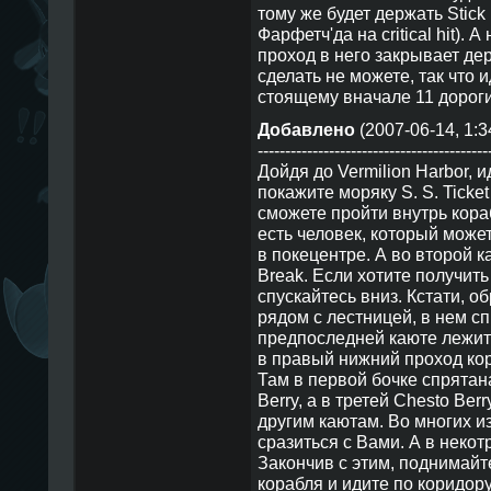
тому же будет держать Stick
Фарфетч'да на critical hit). 
проход в него закрывает де
сделать не можете, так что и
стоящему вначале 11 дороги
Добавлено
(2007-06-14, 1:3
------------------------------------------
Дойдя до Vermilion Harbor, и
покажите моряку S. S. Ticket
сможете пройти внутрь кора
есть человек, который може
в покецентре. А во второй к
Break. Если хотите получить
спускайтесь вниз. Кстати, о
рядом с лестницей, в нем сп
предпоследней каюте лежит
в правый нижний проход кор
Там в первой бочке спрятана
Berry, а в третей Chesto Ber
другим каютам. Во многих из
сразиться с Вами. А в неко
Закончив с этим, поднимайт
корабля и идите по коридору