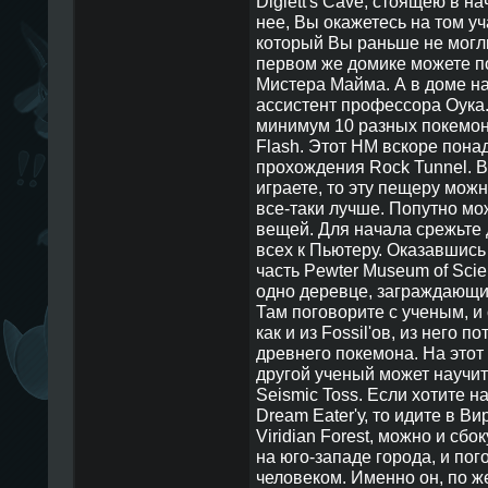
Diglett's Cave, стоящею в н
нее, Вы окажетесь на том уч
который Вы раньше не могли
первом же домике можете п
Мистера Майма. А в доме на
ассистент профессора Оука.
минимум 10 разных покемон
Flash. Этот HM вскоре пона
прохождения Rock Tunnel. 
играете, то эту пещеру можн
все-таки лучше. Попутно мо
вещей. Для начала срежьте
всех к Пьютеру. Оказавшись 
часть Pewter Museum of Scie
одно деревце, заграждающие
Там поговорите с ученым, и 
как и из Fossil'ов, из него 
древнего покемона. На этот 
другой ученый может научит
Seismic Toss. Если хотите 
Dream Eater'у, то идите в В
Viridian Forest, можно и сбо
на юго-западе города, и пог
человеком. Именно он, по ж