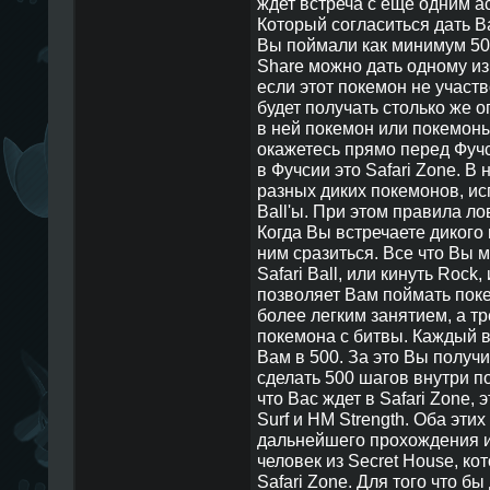
ждет встреча с еще одним а
Который согласиться дать Ва
Вы поймали как минимум 50
Share можно дать одному и
если этот покемон не участв
будет получать столько же 
в ней покемон или покемоны
окажетесь прямо перед Фуч
в Фучсии это Safari Zone. В
разных диких покемонов, ис
Ball'ы. При этом правила л
Когда Вы встречаете дикого
ним сразиться. Все что Вы м
Safari Ball, или кинуть Rock,
позволяет Вам поймать поке
более легким занятием, а тр
покемона с битвы. Каждый ви
Вам в 500. За это Вы получит
сделать 500 шагов внутри по
что Вас ждет в Safari Zone,
Surf и HM Strength. Оба эт
дальнейшего прохождения и
человек из Secret House, ко
Safari Zone. Для того что б