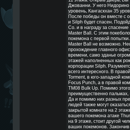
Джованни. У него Нидорино 
уровень, Кангаскхан 35 уров
После победы он вместе с 
и Silph будет спасен. Подой
Co. и в награду за спасение
Master Ball. С этим покебо
покемона с первой попытки. Б
Master Ball не возможно. Не
прохождение главного офиса
времени, само зданье огром
этажей наполненных как рок
корпорации Silph. Разумеет
всего интересного. В право
Torment, в юго-западной ко
Focus Punch, а в правой ко
TM08 Bulk Up. Помимо этого
преимущественно пальмах, 
Да и помимо них разных пре
людей также могут оказатьс
закрытой комнате на 2 этаж
вашего покемона атаке Thun
на 9 этаже, стоит другой че
ваших покемонов. Закончив 