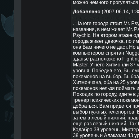
можно немного прогулятьс
Добавлено
(2007-06-14, 1:3
------------------------------------------
. На юге города стоит Mr. Psy
названия, в нем живет Mr. P
Psychic. На втором этаже о
города живет девочка, по и
она Вам ничего не даст. Но 
компьютером спрятан Nugge
зданье расположено Fighting
Master. У него Хитмонли 37
уровня. Победив его, Вы см
покемонов на выбор. Выбра
Хитмончана, оба на 25 уровн
покемонов нельзя поймать и
Походив по городу, идите в
тренер психических покемон
добраться, Вам придется пр
выбор нужных телепортов. В
затем в левый нижний, пра
еще раз левый нижний. Так 
Кадабра 38 уровень, Мисте
38 уровень и Алаказам 43 у