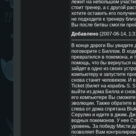
лежит на небольшом участке
стоит тренер, а с другой ра
хотите оставить его получе
не подходите к тренеру близ
Вы после битвы смогли прой
Добавлено
(2007-06-14, 1:3
------------------------------------------
В конце дороги Вы увидите 
поговорите с Биллом. В ходе
превратился в покемона, и 
помощь, что бы вернуться н
зайдет в одно из своих устр
компьютеру и запустите про
снова станет человеком. И в
Ticket (билет на корабль S.
выйти из дома Билла и снова
его компьютере Вы сможете 
эволюции. Также обратите вн
слева от дома спрятана Bluk
Серулин и идите в джим. Дж
водных покемонов. У нее Ст
уровень. За победу Мисти д
позволяет Вам контролиров