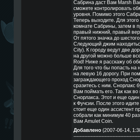
Сабрина даст Вам Marsh Ba
сможете контролировать об
уровня. Помимо этого Сабр
Теперь выходите. Для этого
комнате Сабрины, затем в 
правый нижний, правый вер
От пятого значка до шестого
Следующий джим находиться
City). К городу ведут две до
на другой можно больше все
Rod! Ниже я расскажу об обе
Для того что бы попасть на 
на левую 16 дорогу. При по
заграждающего проход Снорл
сразитесь с ним. Снорлакс б
Вам поймать его. Так как во
Снорлакса. Этот и еще оди
к Фучсии. После этого идите
стоит еще один ассистент п
собрали как минимум 40 раз
Вам Amulet Coin.
Добавлено
(2007-06-14, 1:3
------------------------------------------