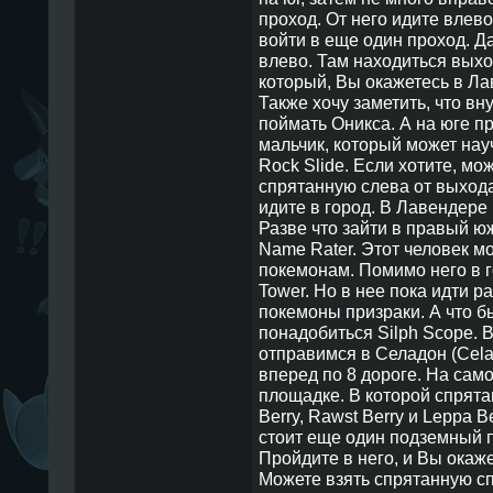
проход. От него идите влево
войти в еще один проход. Да
влево. Там находиться выхо
который, Вы окажетесь в Ла
Также хочу заметить, что вн
поймать Оникса. А на юге п
мальчик, который может нау
Rock Slide. Если хотите, мо
спрятанную слева от выхода 
идите в город. В Лавендере
Разве что зайти в правый ю
Name Rater. Этот человек м
покемонам. Помимо него в 
Tower. Но в нее пока идти ра
покемоны призраки. А что б
понадобиться Silph Scope. В
отправимся в Селадон (Celad
вперед по 8 дороге. На сам
площадке. В которой спрята
Berry, Rawst Berry и Leppa B
стоит еще один подземный п
Пройдите в него, и Вы окаж
Можете взять спрятанную сп