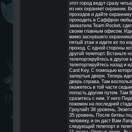
этот город ведут сразу четы
из них охраняет охранник. В
проходов и дайте охраннику
проходить в Саффрон люб
захватила Team Rocket, сде
своим главным офисом. Идит
мимо заснувшего охранника
пятый этаж и идите юг по ко
проход. С одной стороны кот
другой телепорт. Встаньте н
телепортируйтесь в другое 
телепортируйтесь назад и и
Card Key. С помощью котор
запертые двери. Теперь идит
дверь справа. Там воспольз
окажетесь в той части седь
попасть другим путем. Там В
сразитесь с ним. У него Пид
покемон на последней стади
Гроулайт 38 уровень, Экзег
35 уровень. После битвы по
человеку, и он даст Вам Лап
следующий телепорт и телеп
11 этажа. Открыв дверь, Вы 