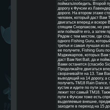
поймать\победить. Второй п
дорогу к Фучсии из Лавендер
дороге. На втором этаже ст
человек, который даст Вам 
двигаться вперед и вскоре 
спящим Снорлаксом, но уже 
или поймайте его, а затем 
Рядом с тем местом, где спа
одного Fishing Guru, которы
третья и самая лучшая из вс
ее получите, Fishing Guru п
Мэджикарпов, которых Вам у
даст Вам Net Ball, да и по
Вами останется (спасибо Sio
Продолжайте двигаться впер
сворачивайте на 13. Там Ва
выводящий на 14 дорогу, а с
получить TM18 Rain Dance, 
кустик и идите по пути за з
лежит тот самый TM18. Также
пути к Фучсии тоже есть спр
выделяемые внешне, предме
заходите в переход на 15 д