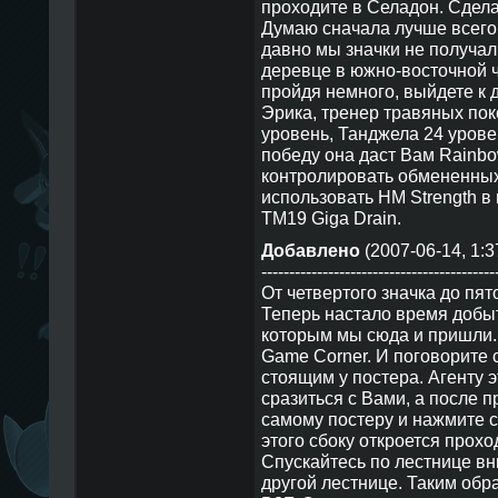
проходите в Селадон. Сдела
Думаю сначала лучше всего 
давно мы значки не получал
деревце в южно-восточной ч
пройдя немного, выйдете к 
Эрика, тренер травяных пок
уровень, Танджела 24 урове
победу она даст Вам Rainb
контролировать обмененных
использовать HM Strength в 
TM19 Giga Drain.
Добавлено
(2007-06-14, 1:3
------------------------------------------
От четвертого значка до пят
Теперь настало время добыт
которым мы сюда и пришли. 
Game Corner. И поговорите 
стоящим у постера. Агенту э
сразиться с Вами, а после 
самому постеру и нажмите с
этого сбоку откроется прохо
Спускайтесь по лестнице вни
другой лестнице. Таким обр