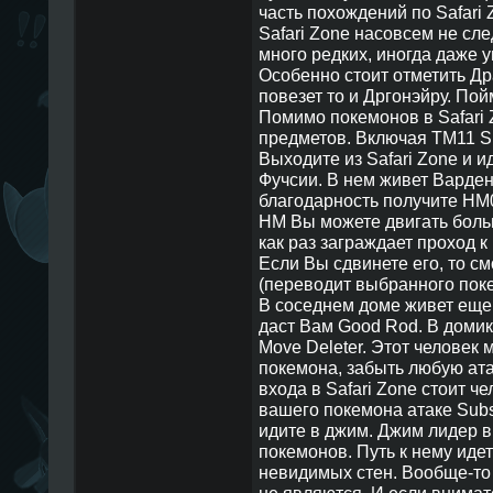
часть похождений по Safari 
Safari Zone насовсем не след
много редких, иногда даже 
Особенно стоит отметить Др
повезет то и Дргонэйру. По
Помимо покемонов в Safari
предметов. Включая TM11 Su
Выходите из Safari Zone и и
Фучсии. В нем живет Варден.
благодарность получите HM0
HM Вы можете двигать боль
как раз заграждает проход к
Если Вы сдвинете его, то с
(переводит выбранного пок
В соседнем доме живет еще 
даст Вам Good Rod. В домик
Move Deleter. Этот человек 
покемона, забыть любую ата
входа в Safari Zone стоит ч
вашего покемона атаке Subst
идите в джим. Джим лидер в
покемонов. Путь к нему идет
невидимых стен. Вообще-то
не являются. И если внимат