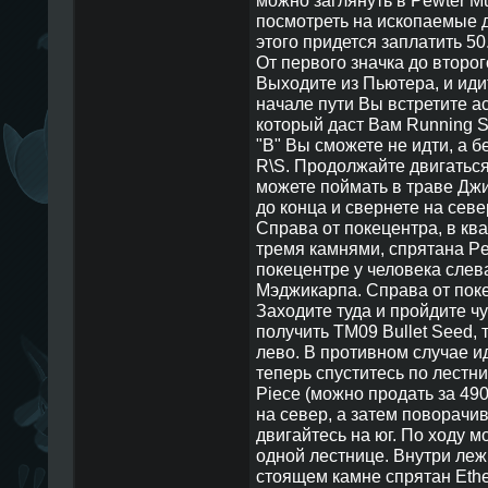
можно заглянуть в Pewter Mu
посмотреть на ископаемые 
этого придется заплатить 50
От первого значка до второг
Выходите из Пьютера, и иди
начале пути Вы встретите а
который даст Вам Running S
"B" Вы сможете не идти, а бе
R\S. Продолжайте двигаться
можете поймать в траве Джи
до конца и свернете на севе
Справа от покецентра, в кв
тремя камнями, спрятана Per
покецентре у человека слева
Мэджикарпа. Справа от поке
Заходите туда и пройдите чу
получить TM09 Bullet Seed, 
лево. В противном случае и
теперь спуститесь по лестни
Piece (можно продать за 490
на север, а затем поворачи
двигайтесь на юг. По ходу м
одной лестнице. Внутри лежи
стоящем камне спрятан Ethe