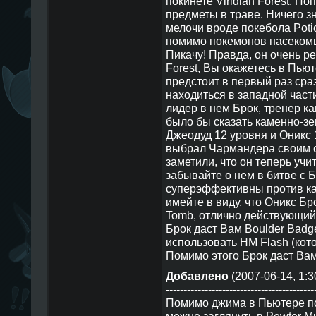
покинете Viridian Forest. П
предметы в траве. Ничего зн
мелочи вроде покебола Potion
помимо покемонов насекомы
Пикачу! Правда, он очень ре
Forest, Вы окажетесь в Пью
предстоит в первый раз сра
находиться в западной части
лидер в нем Брок, тренер к
было бы сказать каменно-зе
Джеодуд 12 уровня и Оникс 1
выбрал Чармандера своим 
заметили, что он теперь учи
забывайте о нем в битве с Б
суперэффективны против к
имейте в виду, что Оникс Б
Tomb, отлично действующий
Брок даст Вам Boulder Badg
использовать HM Flash (кото
Помимо этого Брок даст Ва
Добавлено
(2007-06-14, 1:3
------------------------------------------
Помимо джима в Пьютере поч