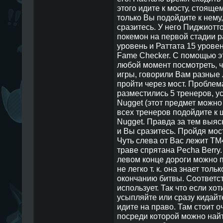
этого идите к мосту, стояще
только Вы подойдите к нему,
сразитесь. У него Пиджиотт
покемон на первой стадии р
уровень и Раттата 15 урове
Fame Checker. С помощью э
любой момент посмотреть, 
игры, говорили Вам разные
пройти через мост. Проблема
разместились 5 тренеров, у
Nugget (этот предмет можно
всех тренеров подойдите к 
Nugget. Правда за тем выясн
и Вы сразитесь. Пройдя мост
Чуть слева от Вас лежит TM45
траве спрятана Pecha Berry. 
левом конце дороги можно п
не легко т. к. она знает толь
окончанию битвы. Соответст
использует. Так что если хо
усыпляйте или сразу кидайте
идите на право. Там стоит 
посреди которой можно найт