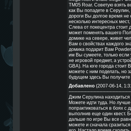
TM05 Roar. Советую взять все
как Вы попадете в Серулин,
дороги Вы долгое время не 
несколько интересных мест,
Слева от покецентра стоит 
может поменять вашего Пол
домике на севере, живет че
Вам о свойствах каждого зна
домика подарит Вам Powder 
им Вы сумеете, только если у
не игровой предмет, а устр
GBA). На юге города стоит B
можете с ним поделать, но з
будущем здесь Вы получите
Добавлено
(2007-06-14, 1:3
------------------------------------------
Джим Серулина находиться 
Можете идти туда. Но лучше
попрактиковаться в боях с 
выполнив еще один квест. Б
дальше по игре Вы все равн
можете и сначала сразиться
его. Настало время сходить 