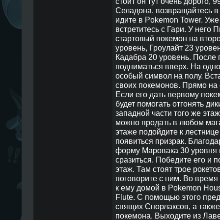
стоит он тут очень дорого, 
Селадона, возвращайтесь в
идите в Pokemon Tower. Уже
встретитесь с Гари. У него 
стартовый покемон на второ
уровень, Гроулайт 23 уровен
Кадабра 20 уровень. После
подниматься вверх. На одно
особый символ на полу. Вст
своих покемонов. Прямо на 
Если его дать первому покем
будет помогать отгонять дик
западной части того же этаж
можно продать в любом маг
этаже подойдите к лестнице
появиться призрак. Благода
форму Маровака 30 уровня 
сразиться. Победите его и 
этаж. Там стоят трое рокето
поговорите с ним. Во время
к ему домой в Pokemon Hous
Flute. С помощью этого пре
спящих Снорлаксов, а также
покемона. Выходите из Лав