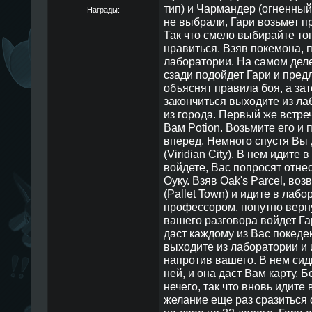
тип) и Чармандер (огненный
Награды:
не выбрали, Гари возьмет п
Так что смело выбирайте то
нравиться. Взяв покемона, 
лаборатории. На самом деле 
сзади подойдет Гари и пред
объяснят правила боя, а зат
закончиться выходите из ла
из города. Первый же встреч
Вам Potion. Возьмите его и
вперед. Немного спустя Вы
(Viridian City). В нем идите 
войдете, Вас попросят отне
Оуку. Взяв Oak's Parcel, во
(Pallet Town) и идите в лаб
профессором, попутно верну
вашего разговора войдет Га
даст каждому из Вас покедек
выходите из лаборатории и 
напротив вашего. В нем сид
ней, и она даст Вам карту. 
нечего, так что вновь идите
желание еще раз сразиться 