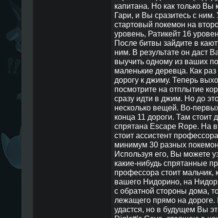
капитана. Но как только Вы 
Гари, и Вы сразитесь с ним.
стартовый покемон на второ
уровень, Ратикейт 16 уровен
После битвы зайдите в кают
ним. В результате он даст В
выучить одному из ваших по
маленькие деревца. Как раз
дорогу к джиму. Теперь выход
посмотрите на отплытие кор
сразу идти в джим. Но до эт
несколько вещей. Во-первых
конца 11 дороги. Там стоит 
спрятана Escape Rope. На в
стоит ассистент профессора 
минимум 30 разных покемонов
Используя его, Вы можете уз
какие-нибудь спрятанные пр
профессора стоит мальчик,
вашего Нидорино, на Нидори
с обратной стороны дома, т
лежащего прямо на дороге. 
удастся, но в будущем Вы эт