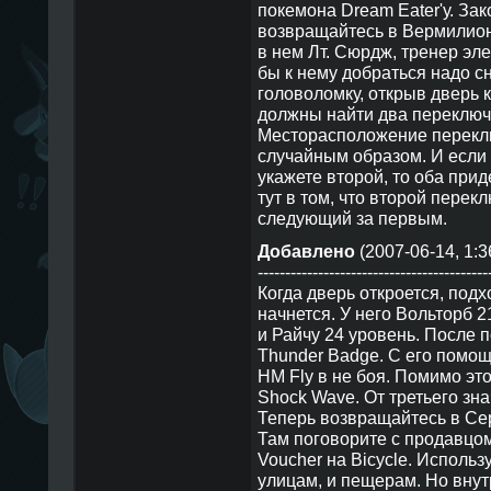
покемона Dream Eater'у. Зак
возвращайтесь в Вермилион
в нем Лт. Сюрдж, тренер эл
бы к нему добраться надо 
головоломку, открыв дверь к
должны найти два переключа
Месторасположение перекл
случайным образом. И если 
укажете второй, то оба прид
тут в том, что второй перек
следующий за первым.
Добавлено
(2007-06-14, 1:3
------------------------------------------
Когда дверь откроется, подх
начнется. У него Вольторб 2
и Райчу 24 уровень. После 
Thunder Badge. С его помо
HM Fly в не боя. Помимо эт
Shock Wave. От третьего зна
Теперь возвращайтесь в Сер
Там поговорите с продавцом
Voucher на Bicycle. Использ
улицам, и пещерам. Но внут