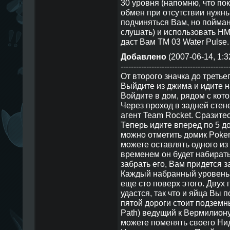
30 уровня (напомню, что п
обмен при отсутствии нужны
подчиняться Вам, но пойман
слушать) и использовать HM
даст Вам TM 03 Water Pulse.
Добавлено
(2007-06-14, 1:3
------------------------------------------
От второго значка до третье
Выйдите из джима и идите н
Войдите в дом, рядом с кото
Через проход в задней стене
агент Team Rocket. Сразитес
Теперь идите вперед по 5 до
можно отметить домик Poke
можете оставлять одного из 
временем он будет набирать
забрать его, Вам придется з
Каждый набранный уровень 
еще сто поверх этого. Двух 
удастся, так что и яйца Вы 
пятой дороги стоит подземн
Path) ведущий к Вермилиону 
можете поменять своего Ни