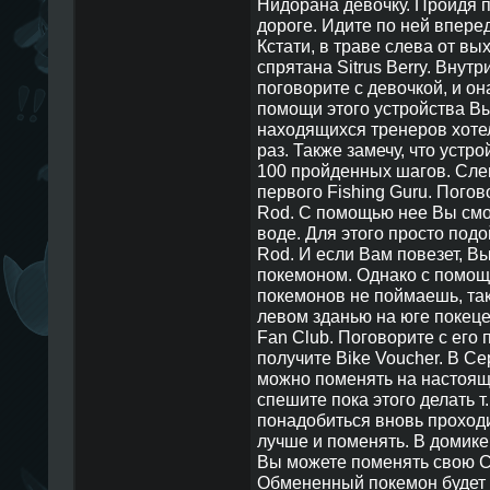
Нидорана девочку. Пройдя п
дороге. Идите по ней вперед
Кстати, в траве слева от вы
спрятана Sitrus Berry. Внут
поговорите с девочкой, и он
помощи этого устройства Вы 
находящихся тренеров хоте
раз. Также замечу, что устро
100 пройденных шагов. Слев
первого Fishing Guru. Погов
Rod. С помощью нее Вы смо
воде. Для этого просто подо
Rod. И если Вам повезет, В
покемоном. Однако с помощ
покемонов не поймаешь, так
левом зданью на юге покец
Fan Club. Поговорите с его 
получите Bike Voucher. В Се
можно поменять на настоящи
спешите пока этого делать т.
понадобиться вновь проходи
лучше и поменять. В домике
Вы можете поменять свою С
Обмененный покемон будет н