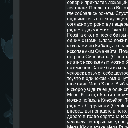
север и прихватив лежащий 
лестнице. После этого Вы о
где собрались рокеты. Спуст
поднимитесь по следующей.
согласно устройству пещеры
рядом с двумя Fossil'ами. П
Fossil'а его, но после битв
одним с Вами. Слева лежит
ископаемым Кабуто, а справ
ископаемым Оманайта. Позж
острова Синнабара (Cinnabar
из этих ископаемых можно б
покемонов. Какое бы ископа
человек возьмет себе друго
то, что в одиноком камне ч
еще один Moon Stone. Выбр
и скоро увидите еще один сп
Moon. Кстати, обратите вним
можно поймать Клефэйри. Т
рядом с Серулином (Cerulean
вперед, вы попадете в него.
дороге в траве спрятана Raz
человека, которые могут вы
Mega Kick и атаке Mega Punc