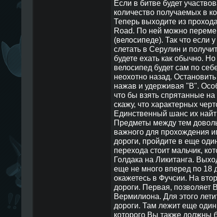
Если в битве будет участво
количество получаемых в ко
Теперь выходите из прохода
Road. По ней можно перемещ
(велосипеде). Так что если у
слетать в Серулин и получи
будете ехать как обычно. Но
велосипед будет сам по себ
неохотно назад. Остановить
нажав и удерживая "B". Особ
что бы взять спрятанные на
скажу, что характерных черто
Единственный шанс их найти,
Предметы между тем доволь
важного для прохождения иг
дороги, пройдите в еще оди
перехода стоит мальчик, ко
Голдака на Ликитанга. Выхо
еще не много вперед по 18 
окажетесь в Фучсии. На втор
дороги. Первая, позволяет В
Вермилиона. Для этого летит
дороги. Там лежит еще один
которого Вы также должны б