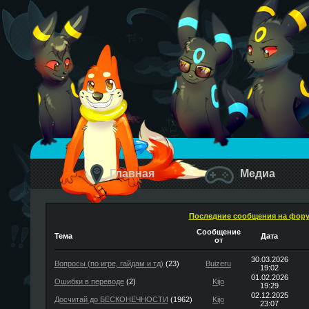
Главная
Медиа
Последние сообщения на фор
Сообщение
Тема
Дата
от
30.03.2026
Вопросы (по игре, гайдам и тд)
(23)
Buizeru
19:02
01.02.2026
Ошибки в переводе
(2)
Kijo
19:29
02.12.2025
Досчитай до БЕСКОНЕЧНОСТИ
(1962)
Kijo
23:07