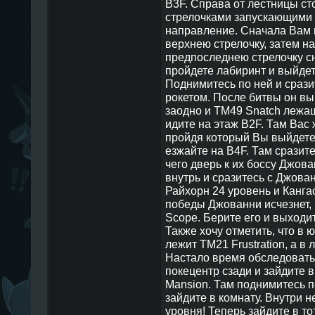
B3F. Справа от лестницы ст
стрелочками запускающими В
направление. Сначала Вам 
верхнею стрелочку, затем н
предпоследнею стрелочку сн
пройдете лабиринт и выйдет
Поднимитесь по ней и сраз
рокетом. После битвы он выр
заодно и TM49 Snatch лежащ
идите на этаж B2F. Там Вас 
пройдя который Вы выйдете 
езжайте на B4F. Там сразите
чего дверь к их боссу Джова
внутрь и сразитесь с Джован
Райхорн 24 уровень и Канга
победы Джованни исчезнет, 
Scope. Берите его и выходит
Также хочу отметить, что в 
лежит TM21 Frustration, а в
Настало время обследовать 
покецентр сзади и зайдите 
Mansion. Там поднимитесь п
зайдите в комнату. Внутри н
уровня! Теперь зайдите в то