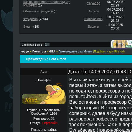
Как вы оцениваете перевод игр
06.07.2025
ChiYu220
PW2/PB2
(1)
22:29
04.07.2025
Обмены и трейды
(0)
Buizeru
14:12
18.06.2025
Флудилка
(7806)
Nicholasik83
23:22
11.06.2025
Steam
(19)
Buizeru
23:30
1
Страница
1
из
1
Форум
»
Покеигры
»
GBA
»
Прохождение Leaf Green
(Подойдет и для Fire red)
Прохождение Leaf Green
Дата: Чт, 14.06.2007, 01:43 
Avar
Вы начинаете игру в своей 
Поке-фан
первый этаж, а затем выход
не ходите, профессора в ней
попытайтесь выйти из города
Вас остановит профессор Оу
лабораторию. В которой уже
Группа: Пользователи
соперник, далее я буду назы
Сообщений:
1164
разговора профессор предл
Репутация:
31
Статус:
Оффлайн
трех покемонов. Как и в пер
Бульбасавр (травяной-ядови
Покемоны сайта: