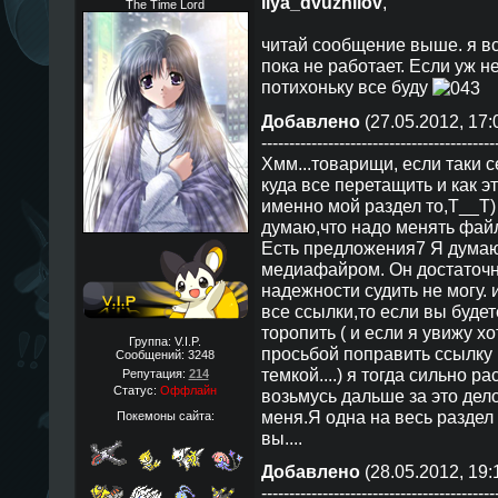
ilya_dvuzhilov
,
The Time Lord
читай сообщение выше. я вс
пока не работает. Если уж н
потихоньку все буду
Добавлено
(27.05.2012, 17:
------------------------------------------
Хмм...товарищи, если таки с
куда все перетащить и как эт
именно мой раздел то,Т__Т) 
думаю,что надо менять файл
Есть предложения7 Я думаю
медиафайром. Он достаточно
надежности судить не могу. 
все ссылки,то если вы буде
торопить ( и если я увижу х
Группа: V.I.P.
просьбой поправить ссылку 
Сообщений:
3248
темкой....) я тогда сильно 
Репутация:
214
Статус:
Оффлайн
возьмусь дальше за это дел
меня.Я одна на весь раздел 
Покемоны сайта:
вы....
Добавлено
(28.05.2012, 19:
------------------------------------------