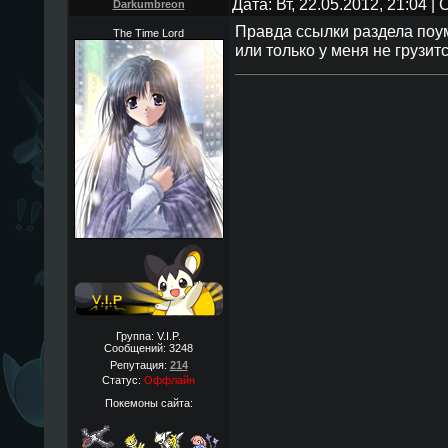
Дата: Вт, 22.05.2012, 21:04 
Darkumbreon
Правда ссылки раздела поум
The Time Lord
или только у меня не грузит
Группа: V.I.P.
Сообщений:
3248
Репутация:
214
Статус:
Оффлайн
Покемоны сайта: