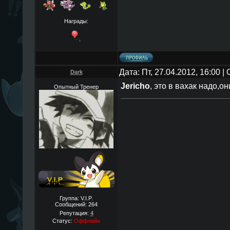
Награды:
Дата: Пт, 27.04.2012, 16:00 
Dark
Jericho
, это в вахак надо,о
Опытный Тренер
Группа: V.I.P.
Сообщений:
264
Репутация:
4
Статус:
Оффлайн