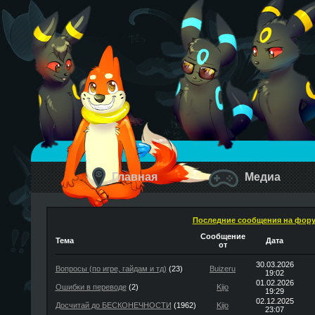
Главная
Медиа
Последние сообщения на фор
Сообщение
Тема
Дата
от
30.03.2026
Вопросы (по игре, гайдам и тд)
(23)
Buizeru
19:02
01.02.2026
Ошибки в переводе
(2)
Kijo
19:29
02.12.2025
Досчитай до БЕСКОНЕЧНОСТИ
(1962)
Kijo
23:07