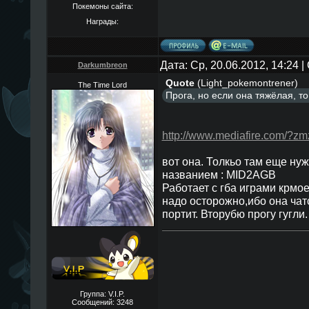
Покемоны сайта:
Награды:
Дата: Ср, 20.06.2012, 14:24
Darkumbreon
Quote
(
Light_pokemontrener
)
The Time Lord
Прога, но если она тяжёлая, т
http://www.mediafire.com/?z
вот она. Толкьо там еще нуж
названием : MID2AGB
Работает с гба играми крмо
надо осторожно,ибо она чатс
портит. Вторубю прогу гугли.
Группа: V.I.P.
Сообщений:
3248