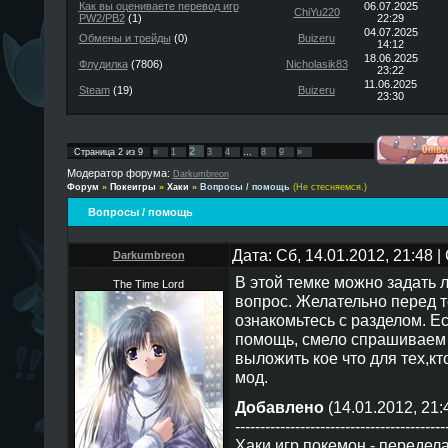
Как вы оцениваете перевод игр
06.07.2025
ChiYu220
PW2/PB2
(1)
22:29
04.07.2025
Обмены и трейды
(0)
Buizeru
14:12
18.06.2025
Флудилка
(7806)
Nicholasik83
23:22
11.06.2025
Steam
(19)
Buizeru
23:30
2
Страница
2
из
9
«
1
3
4
…
8
9
»
Модератор форума:
Darkumbreon
Форум
»
Покеигры
»
Хаки
»
Вопросы / помощь
(Не стесняемся.)
Вопросы / помощь
Дата: Сб, 14.01.2012, 21:48
Darkumbreon
В этой темке можно задать
The Time Lord
вопрос. Желательно перед те
ознакомьтесь с разделом. Е
помощь, смело спрашиваем 
выложить кое что для тех,кт
мод.
Добавлено
(14.01.2012, 21:
------------------------------------------
Хаки игр покемон - передел