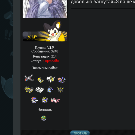
довольно багнутая=3 ваше 
Группа: V.I.P.
Сообщений:
3248
Репутация:
214
Статус:
Оффлайн
Покемоны сайта:
Награды: