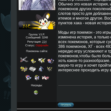
Обычно это новая история, 
покемонов других поколений
слотов просто для доблавен
итемов и многое другое. Во
пунктов хака - новая история
Моды игр покемон - это игр
Группа: V.I.P.
изменена история, а только
Сообщений:
3248
всех покемонов, которые су
Репутация:
214
Статус:
Оффлайн
386 покемонов, ХГ - всех 493
нередко игру усложняют и 
Покемоны сайта:
покемонов,чтобы было боль
хоть какое-то разнообразие.
какую-то игру и хочет пройти
интереснее проходить игру 
Награды: