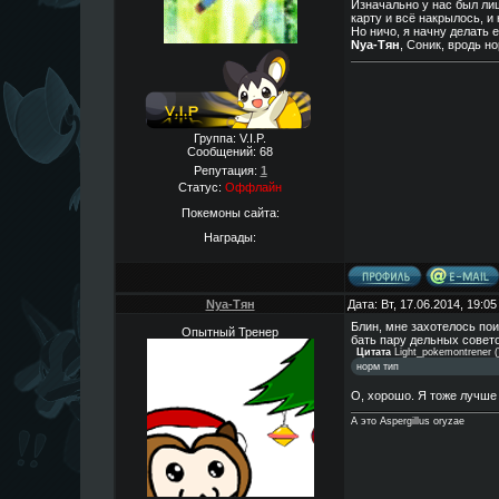
Изначально у нас был лиш
карту и всё накрылось, 
Но ничо, я начну делать 
Nya-Тян
, Соник, вродь но
Группа: V.I.P.
Сообщений:
68
Репутация:
1
Статус:
Оффлайн
Покемоны сайта:
Награды:
Nya-Тян
Дата: Вт, 17.06.2014, 19:0
Блин, мне захотелось пои
Опытный Тренер
бать пару дельных совет
Цитата
Light_pokemontrener
(
норм тип
О, хорошо. Я тоже лучше 
А это Aspergillus oryzae