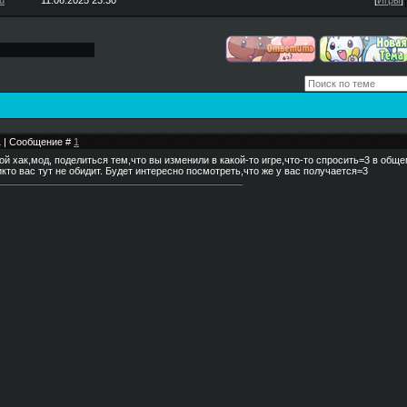
u
11.06.2025 23:30
[
Игры
]
31 | Сообщение #
1
 хак,мод, поделиться тем,что вы изменили в какой-то игре,что-то спросить=3 в обще
икто вас тут не обидит. Будет интересно посмотреть,что же у вас получается=3