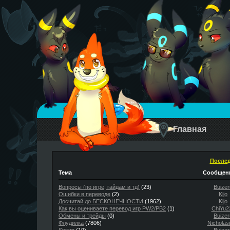
Главная
Послед
Тема
Сообщени
Вопросы (по игре, гайдам и тд)
(23)
Buizer
Ошибки в переводе
(2)
Kijo
Досчитай до БЕСКОНЕЧНОСТИ
(1962)
Kijo
Как вы оцениваете перевод игр PW2/PB2
(1)
ChiYu2
Обмены и трейды
(0)
Buizer
Флудилка
(7806)
Nicholas