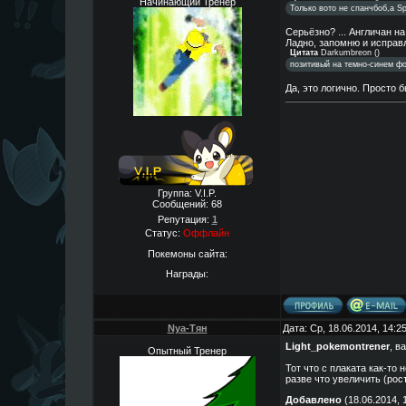
Начинающий Тренер
Только вото не спанчбоб,а Sp
Серьёзно? ... Англичан н
Ладно, запомню и исправ
Цитата
Darkumbreon
(
)
позитивый на темно-синем фо
Да, это логично. Просто 
Группа: V.I.P.
Сообщений:
68
Репутация:
1
Статус:
Оффлайн
Покемоны сайта:
Награды:
Nya-Тян
Дата: Ср, 18.06.2014, 14:
Light_pokemontrener
, в
Опытный Тренер
Тот что с плаката как-то
разве что увеличить (рост
Добавлено
(18.06.2014, 