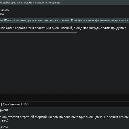
ongebob ,раз на то пошло и sponge ,а не spange
а мыло.
лю.
не.Ибо по арт-стилю лучше всего сочетается с третьим. Если брать того на фиолетовом,то арт-стили 
было жаль: спрайт с тем плакатным очень клёвый, я ещё что-нибудь с этим придумаю.
25 | Сообщение #
156
ариант
 не сочетается с третьей формой, но сам по себе выглядит очень даже. Не зачем его в
, вес)
14:25)