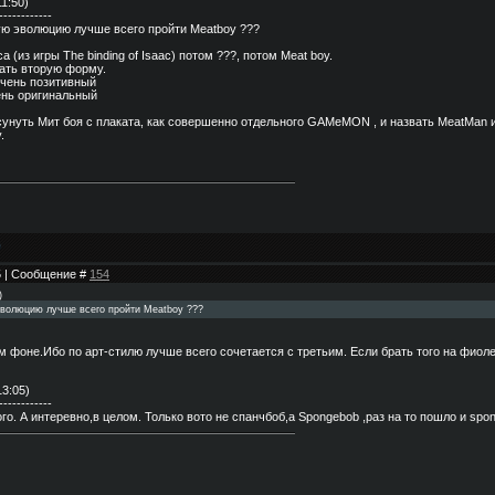
11:50)
------------
кую эволюцию лучше всего пройти Meatboy ???
 (из игры The binding of Isaac) потом ???, потом Meat boy.
лать вторую форму.
очень позитивный
чень оригинальный
сунуть Мит боя с плаката, как совершенно отдельного GAMeMON , и назвать MeatMan и
.
05 | Сообщение #
154
)
эволюцию лучше всего пройти Meatboy ???
 фоне.Ибо по арт-стилю лучше всего сочетается с третьим. Если брать того на фиоле
13:05)
------------
го. А интеревно,в целом. Только вото не спанчбоб,а Spongebob ,раз на то пошло и spon