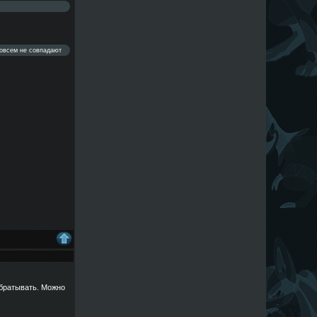
совсем не совпадают
ыбратывать. Можно