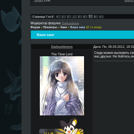
Steam
(19)
Buizer
7
Страница
7
из
8
«
1
2
…
5
6
8
»
Модератор форума:
Darkumbreon
Форум
»
Покеигры
»
Хаки
»
Ваши хаки
(И т.п вещи)
Ваши хаки
Darkumbreon
Дата: Пн, 05.03.2012, 18:
Сюда можно выложить свой
The Time Lord
вас,друзья. Не бойтесь,н