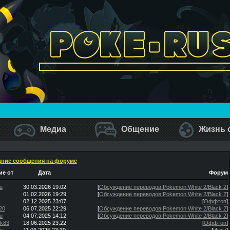
Медиа
Общение
Жизнь 
ние сообщения на форуме
е от
Дата
Форум
u
30.03.2026 19:02
[
Обсуждение переводов Pokemon White 2/Black 2
]
01.02.2026 19:29
[
Обсуждение переводов Pokemon White 2/Black 2
]
02.12.2025 23:07
[
Оффтоп
]
20
06.07.2025 22:29
[
Обсуждение переводов Pokemon White 2/Black 2
]
u
04.07.2025 14:12
[
Обсуждение переводов Pokemon White 2/Black 2
]
ik83
18.06.2025 23:22
[
Оффтоп
]