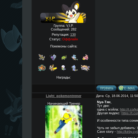
Группа: V.I.P.
Сообщений:
282
Репутация:
130
Статус:
Оффлайн
Покемоны сайта:
Награды:
Light_pokemontrener
Дата: Ср, 18.06.2014, 11:
Nya-Тян
,
Начинающий Тренер
Тут две:
одна с мэйла:
http://t.co
Другая яндекс:
https://t.
И особенности типа соник
Чуть не забыл добавить: 
Cave story -
http://kirby.c