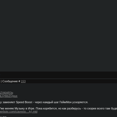
50 | Сообщение #
153
/kqZXj6AR3q
co/iLQWeZQpux
у заменяет Speed Boost - через каждый шаг ГеймМон ускоряется.
Уже меняю Музыку в Игре. Пока корябится, но как разберусь - то скорее всего там буд
yberbotx.com/cavesto....ly).mid