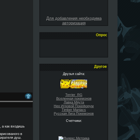
Для добавления необходима
авторизация
Опрос
Другое
Друзья сайта:
Terrier_RG
Вселенная покемонов
Лавка Мяута
Нео Игровой Покефорум
Timber Maniacs
Русская Лига Покемонов
Счетчики:
, а как входишь
нарисованого в
жирателя душ.