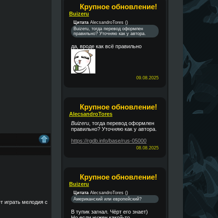
Крупное обновление!
Buizeru
Цитата
AlecsandroTores
(
)
Buizeru, тогда перевод оформлен
правильно? Уточняю как у автора.
да, вроде как всё правильно
09.08.2025
Крупное обновление!
AlecsandroTores
Buizeru
, тогда перевод оформлен
правильно? Уточняю как у автора.
https://rgdb.info/base/rus-05000
08.08.2025
Крупное обновление!
Buizeru
Цитата
AlecsandroTores
(
)
Американский или европейский?
ет играть мелодия с
В тупик загнал. Чёрт его знает)
Но если нужен какой-то