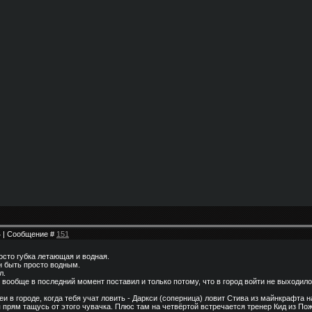
24 | Сообщение #
151
осто губка летающая и водная.
н быть просто водным.
л.
 вообще в последний момент поставил и только потому, что в город войти не выходило
еи в городе, когда тебя учат ловить - Даркси (соперница) ловит Стива из майнкрафта 
 я прям тащусь от этого чувачка. Плюс там на четвёртой встречается тренер Кид из По