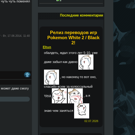
я чуть чуть поменял
Последние комментарии
Релиз переводов игр
r
-
Вт, 17.06.2014, 11:40
Pokemon White 2 / Black
2!
Eltun
обалдеть, ждал этого лет 5-10, уже
даже забыл как давно
, но наконец-то вот оно,
спасибо всем за колоссальный
, может даже смогу
труд
, а я
знаю чем заняться
02.07.2026