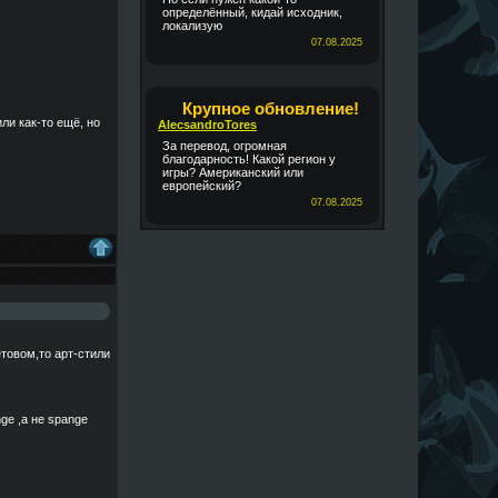
определённый, кидай исходник,
локализую
07.08.2025
Крупное обновление!
ли как-то ещё, но
AlecsandroTores
За перевод, огромная
благодарность! Какой регион у
игры? Американский или
европейский?
07.08.2025
товом,то арт-стили
ge ,а не spange