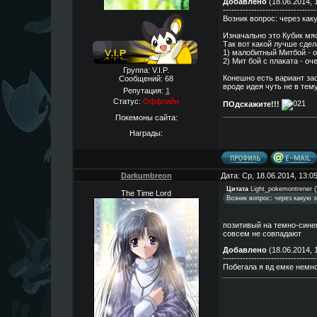
Добавлено
(18.06.2014, 
---------------------------------
Возник вопрос: через ка
Изначально это Кубик мяса
Так вот какой лучше сде
1) малобитный Митбой - 
2) Мит бой с плаката - о
Группа: V.I.P.
Конешно есть вариант за
Сообщений:
68
вроде идея чуть не в тему
Репутация:
1
Статус:
Оффлайн
ПОдскажите!!!
Покемоны сайта:
Награды:
Darkumbreon
Дата: Ср, 18.06.2014, 13:
Цитата
Light_pokemontrener
(
The Time Lord
Возник вопрос: через какую 
позитивый на темно-синем
совсем не совпадают
Добавлено
(18.06.2014, 
---------------------------------
Побегала я вд емке немно