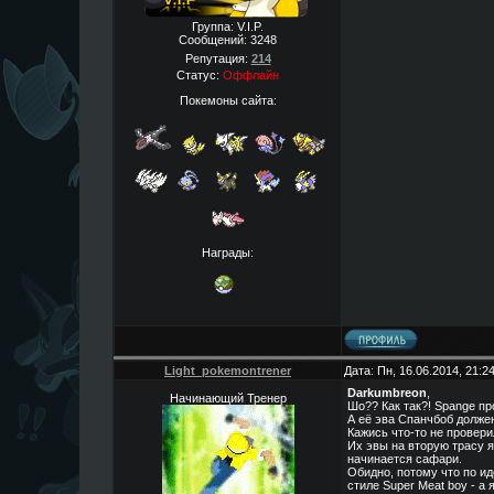
Группа: V.I.P.
Сообщений:
3248
Репутация:
214
Статус:
Оффлайн
Покемоны сайта:
Награды:
Light_pokemontrener
Дата: Пн, 16.06.2014, 21:
Darkumbreon
,
Начинающий Тренер
Шо?? Как так?! Spange пр
А её эва Спанчбоб долже
Кажись что-то не провери
Их эвы на вторую трасу я
начинается сафари.
Обидно, потому что по ид
стиле Super Meat boy - а