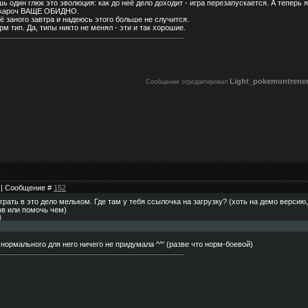
ь один глюк это эволюция: как до неё дело доходит - игра перезапускается. А теперь 
и кароч ВАЩЕ ОБИДНО.
её заного завтра и надеюсь этого больше не случится.
рм тип. Да, типы никто не менял - эти и так хорошие.
Light_pokemontrene
Сообщение отредактировал
5 | Сообщение #
152
грать в это дело мельком. Где там у тебя ссылочка на загрузку? (хоть на демо версию
ов или помочь чем)
)
нормального для него ничего не придумала ^^' (разве что норм-боевой)