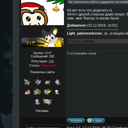
Аж захотелось пойти и доделать чего-нибу
Ну вот есть что доделать х)
Хотя с другой стороны даже лучше. Е
ним...мне Теилза то жалко было
Добавлено
(15.12.2016, 16:52)
---------------------------------------------
Light_pokemontrener
, эх...в общем х
Группа: V.I.P.
А это Aspergillus oryzae
Сообщений:
282
Репутация:
130
Статус:
Оффлайн
Покемоны сайта:
Награды: