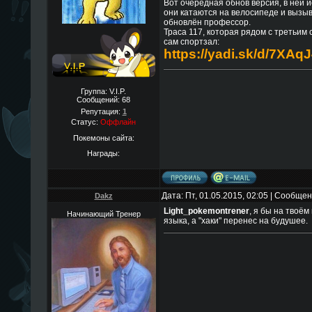
Вот очередная обнов версия, в ней 
они катаются на велосипеде и вызы
обновлён профессор.
Траса 117, которая рядом с третьим
сам спортзал:
https://yadi.sk/d/7XA
Группа: V.I.P.
Сообщений:
68
Репутация:
1
Статус:
Оффлайн
Покемоны сайта:
Награды:
Дата: Пт, 01.05.2015, 02:05 | Сообще
Dakz
Light_pokemontrener
, я бы на твоём
Начинающий Тренер
языка, а "хаки" перенес на будушее.