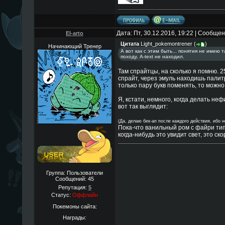
Дата: Пт, 30.12.2016, 19:22 | Сообще
El-arto
Цитата
Light_pokemontrener
(
)
Начинающий Тренер
А вот как с этим быть... понятия не имею
походу. A-text не находил.
Там спрайтцы, на сколько я помню. 
спрайт, через эмуль находишь палит
только пару букв поменять, то можно
Я, кстати, немного, когда делать неф
вот так выглядит:
(Да, делаю бек-ап после каждого действия, ибо н
Пока-что ванильный ром с файри тип
когда-нибудь это увидит свет, это ско
Группа: Пользователи
Сообщений:
45
Репутация:
5
Статус:
Оффлайн
Покемоны сайта:
Награды: