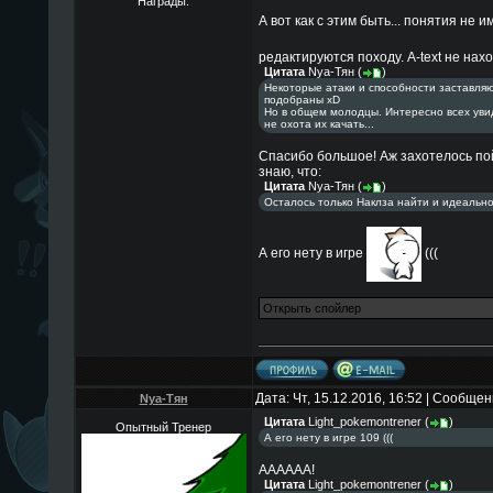
Награды:
А вот как с этим быть... понятия не 
редактируются походу. A-text не нахо
Цитата
Nya-Тян
(
)
Некоторые атаки и способности заставляю
подобраны xD
Но в общем молодцы. Интересно всех увид
не охота их качать...
Спасибо большое! Аж захотелось пойт
знаю, что:
Цитата
Nya-Тян
(
)
Осталось только Наклза найти и идеально
А его нету в игре
(((
Дата: Чт, 15.12.2016, 16:52 | Сообще
Nya-Тян
Цитата
Light_pokemontrener
(
)
Опытный Тренер
А его нету в игре 109 (((
АААААА!
Цитата
Light_pokemontrener
(
)