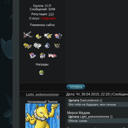
Группа: V.I.P.
Сообщений:
3248
Репутация:
214
Статус:
Оффлайн
Покемоны сайта:
Награды:
Дата: Чт, 30.04.2015, 22:20 | Сообще
Light_pokemontrener
Цитата
Darkumbreon
(
)
Начинающий Тренер
Это тебе на будущее, мон сеньор
Мерси Мадам.
Цитата
Light_pokemontrener
(
)
Обнов. сылка