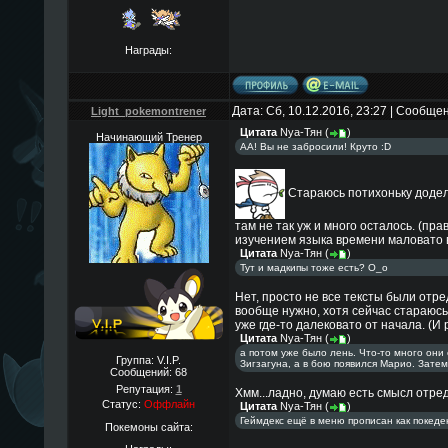
Награды:
Дата: Сб, 10.12.2016, 23:27 | Сообще
Light_pokemontrener
Цитата
Nya-Тян
(
)
Начинающий Тренер
АА! Вы не забросили! Круто :D
Стараюсь потихоньку доделы
там не так уж и много осталось. (пр
изучением языка времени маловато 
Цитата
Nya-Тян
(
)
Тут и мадкипы тоже есть? О_о
Нет, просто не все тексты были отре
вообще нужно, хотя сейчас стараюсь
уже где-то далековато от начала. (И
Цитата
Nya-Тян
(
)
а потом уже было лень. Что-то много они
Группа: V.I.P.
Зигзагуна, а в бою появился Марио. Затем
Сообщений:
68
Репутация:
1
Хмм...ладно, думаю есть смысл отред
Статус:
Оффлайн
Цитата
Nya-Тян
(
)
Геймдекс ещё в меню прописан как покеде
Покемоны сайта: