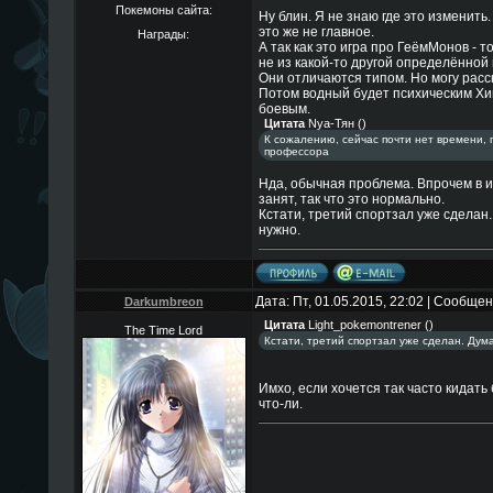
Покемоны сайта:
Ну блин. Я не знаю где это изменить.
это же не главное.
Награды:
А так как это игра про ГеёмМонов - 
не из какой-то другой определённо
Они отличаются типом. Но могу расс
Потом водный будет психическим Хи
боевым.
Цитата
Nya-Тян
(
)
К сожалению, сейчас почти нет времени, 
профессора
Нда, обычная проблема. Впрочем в иг
занят, так что это нормально.
Кстати, третий спортзал уже сделан.
нужно.
Дата: Пт, 01.05.2015, 22:02 | Сообще
Darkumbreon
Цитата
Light_pokemontrener
(
)
The Time Lord
Кстати, третий спортзал уже сделан. Дума
Имхо, если хочется так часто кидать
что-ли.