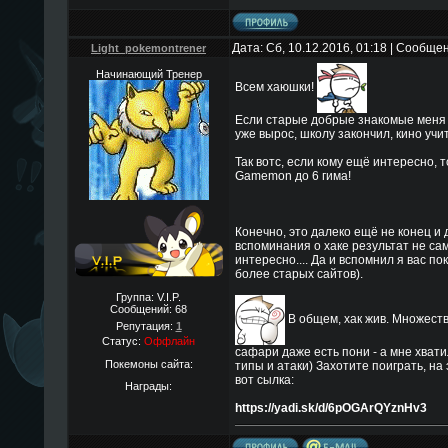
Дата: Сб, 10.12.2016, 01:18 | Сообще
Light_pokemontrener
Начинающий Тренер
Всем хаюшки!
Если старые добрые знакомые меня е
уже вырос, школу закончил, кино учит.
Так вотс, если кому ещё интересно,
Gamemon до 6 гима!
Конечно, это далеко ещё не конец и 
вспоминания о хаке результат не са
интересно.... Да и вспомнил я вас по
более старых сайтов).
Группа: V.I.P.
Сообщений:
68
В общем, хак жив. Множест
Репутация:
1
Статус:
Оффлайн
сафари даже есть пони - а мне хват
Покемоны сайта:
типы и атаки) Захотите поиграть, н
вот сылка:
Награды:
https://yadi.sk/d/6pOGArQYznHv3