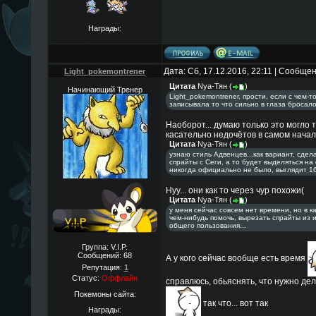
Награды:
Дата: Сб, 17.12.2016, 22:11 | Сообще
Light_pokemontrener
Цитата
Nya-Тян
(
)
Начинающий Тренер
Light_pokemontrener, прости, если с чем-т
записывала то что сильно в глаза бросал
Наоборот... думаю только это могло
касательно недочётов в самом начал
Цитата
Nya-Тян
(
)
узнаю стиль Адвенцев...как вариант, сдел
спрайты с Сеги, а то будет выделяться на
никогда официально не было, выглядит 16
Нуу... они как то через чур похожи(
Цитата
Nya-Тян
(
)
у меня сейчас совсем нет времени, но в к
чем-нибудь помочь, вырезать спрайты из и
общего пользования...
Группа: V.I.P.
Сообщений:
68
А у кого сейчас вообще есть время
Репутация:
1
Статус:
Оффлайн
справлюсь, обьяснять, что нужно дела
Покемоны сайта:
так что... вот так
Награды: