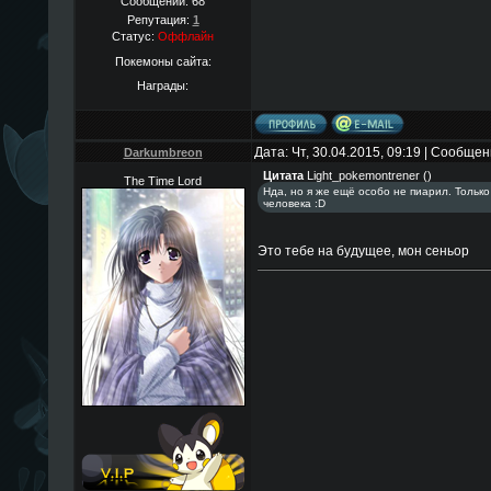
Сообщений:
68
Репутация:
1
Статус:
Оффлайн
Покемоны сайта:
Награды:
Дата: Чт, 30.04.2015, 09:19 | Сообще
Darkumbreon
Цитата
Light_pokemontrener
(
)
The Time Lord
Нда, но я же ещё особо не пиарил. Только 
человека :D
Это тебе на будущее, мон сеньор