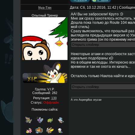
Дата: Сб, 10.12.2016, 11:42 | Сообще
Nya-Тян
АА! Вы не забросили! Круто :D
Опытный Тренер
Мне аж сразу захотелось испытать, 
Дошла пока только до Route 104 мало
мой стиль)
Сразу выяснилось, что прошлый раз б
выглядела предыдущая версия х) Узн
эпичного грима (он по прежнему нечт
Некоторые атаки и способности заст
идеально подобраны xD
Но в общем молодцы. Интересно всех
времени и так не охота их качать...
Осталось только Наклза найти и ид
Группа: V.I.P.
Сообщений:
282
Репутация:
130
А это Aspergillus oryzae
Статус:
Оффлайн
Покемоны сайта: