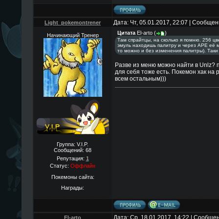
Дата: Чт, 05.01.2017, 22:07 | Сообще
Light_pokemontrener
Цитата
El-arto
(
)
Начинающий Тренер
Там спрайтцы, на сколько я помню. 256 ц
эмуль находишь палитру и через APE её м
то можно и без изменения палитры). Таки 
Разве из меню можно найти в Unlz? по
для себя тоже есть. Покемон хак на р
всем остальным)))
Группа: V.I.P.
Сообщений:
68
Репутация:
1
Статус:
Оффлайн
Покемоны сайта:
Награды:
Дата: Ср, 18.01.2017, 14:22 | Сообще
El-arto