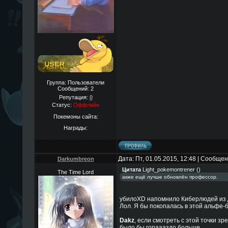
Группа: Пользователи
Сообщений:
2
Репутация:
0
Статус:
Оффлайн
Покемоны сайта:
Награды:
Дата: Пт, 01.05.2015, 12:48 | Сообще
Darkumbreon
Цитата
Light_pokemontrener
(
)
The Time Lord
акже ещё лучше обновлён профессор.
убилоXD напомнило Киберлюдей из Д
Лол. Я бы покопалась в этой альфе-б
Dakz
, если смотреть с этой точки з
было бы гораааздо больше.