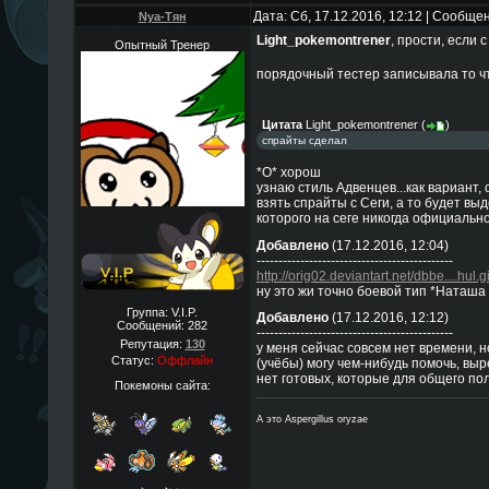
Дата: Сб, 17.12.2016, 12:12 | Сообще
Nya-Тян
Light_pokemontrener
, прости, если 
Опытный Тренер
порядочный тестер записывала то чт
Цитата
Light_pokemontrener
(
)
спрайты сделал
*О* хорош
узнаю стиль Адвенцев...как вариант,
взять спрайты с Сеги, а то будет вы
которого на сеге никогда официально
Добавлено
(17.12.2016, 12:04)
---------------------------------------------
http://orig02.deviantart.net/dbbe....hul.gi
ну это жи точно боевой тип *Наташа
Группа: V.I.P.
Добавлено
(17.12.2016, 12:12)
Сообщений:
282
---------------------------------------------
Репутация:
130
у меня сейчас совсем нет времени, н
Статус:
Оффлайн
(учёбы) могу чем-нибудь помочь, выре
нет готовых, которые для общего пол
Покемоны сайта:
А это Aspergillus oryzae