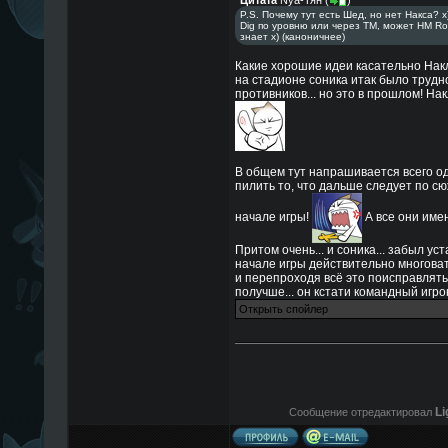
Цитата
Nya-Тян
(
)
P.S. Почему тут есть Шед, но нет Накса? х
Dig по уровню или через TM, может HM Ro
знает х) (каноничнее)
Какие хорошие идеи касательно Накл
на стадионе соника итак было трудн
противников... но это в прошлом! Нак
В общем тут напрашивается всего о
пилить то, что дальше следует по сю
начале игры!
А все они имен
Притом очень... и соника... забыл ус
начале игры действительно многоват
и перепроходя всё это поисправлять.
получше... он кстати командный игрок
Li
Сообщение отредактировал