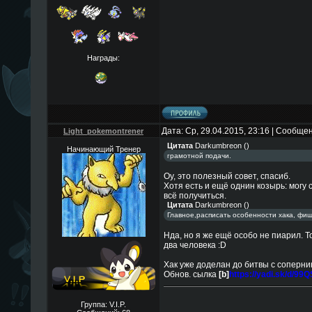
Награды:
Дата: Ср, 29.04.2015, 23:16 | Сообще
Light_pokemontrener
Цитата
Darkumbreon
(
)
Начинающий Тренер
грамотной подачи.
Оу, это полезный совет, спасиб.
Хотя есть и ещё однин козырь: могу 
всё получиться.
Цитата
Darkumbreon
(
)
Главное,расписать особенности хака, фишк
Нда, но я же ещё особо не пиарил. То
два человека :D
Хак уже доделан до битвы с соперни
Обнов. сылка
[b]
https://yadi.sk/d/
Группа: V.I.P.