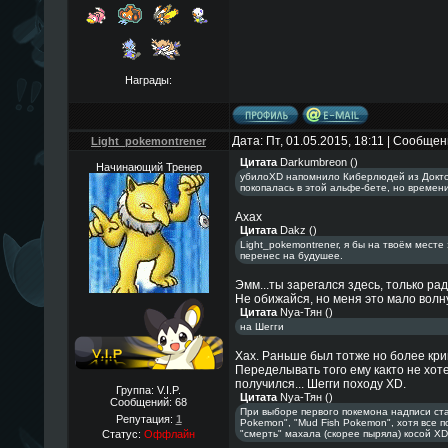
Награды:
Дата: Пт, 01.05.2015, 18:11 | Сообще
Light_pokemontrener
Цитата
Darkumbreon
(
)
Начинающий Тренер
убилоXD напомнило Киберлюдей из Доктор
покопалась в этой альфе-бете, но времени
Ахах
Цитата
Dakz
(
)
Light_pokemontrener, я бы на твоём месте 
перенес на будушее.
Эмм...ты зарегался здесь, только ради
Не обижайся, но меня это мало волн
Цитата
Nya-Тян
(
)
на Шегги
Хах. Раньше был тотже но более криво
Переделывать того ему както не хоте
получился... Шегги походу XD.
Группа: V.I.P.
Цитата
Nya-Тян
(
)
Сообщений:
68
При выборе первого покемона надписи ст
Репутация:
1
Pokemon", "Mud Fish Pokemon", хотя все п
Статус:
Оффлайн
"смерть" махала (скорее пыряла) косой XD