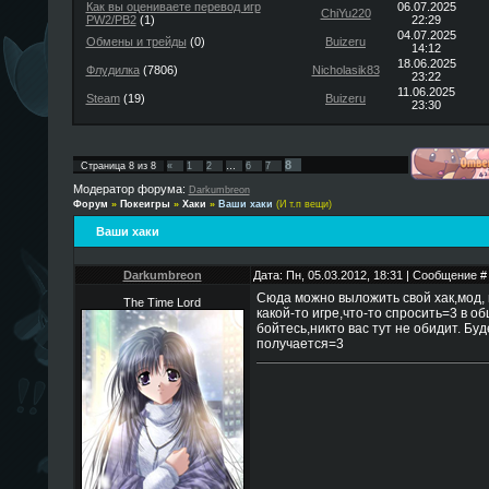
Как вы оцениваете перевод игр
06.07.2025
ChiYu220
PW2/PB2
(1)
22:29
04.07.2025
Обмены и трейды
(0)
Buizeru
14:12
18.06.2025
Флудилка
(7806)
Nicholasik83
23:22
11.06.2025
Steam
(19)
Buizeru
23:30
8
Страница
8
из
8
«
1
2
…
6
7
Модератор форума:
Darkumbreon
Форум
»
Покеигры
»
Хаки
»
Ваши хаки
(И т.п вещи)
Ваши хаки
Darkumbreon
Дата: Пн, 05.03.2012, 18:31 | Сообщение 
Сюда можно выложить свой хак,мод, 
The Time Lord
какой-то игре,что-то спросить=3 в об
бойтесь,никто вас тут не обидит. Бу
получается=3