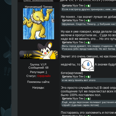
Дата: Сб, 17.12.2016, 05:29 | Сообще
Light_pokemontrener
Цитата
Nya-Тян
(
)
Начинающий Тренер
Если я встречу других тренеров с ним...м
Не понял...так значит лучше не доба
Цитата
Nya-Тян
(
)
Шрумиши, Сидоты, Пикачу...у бабушки нас
Ну как я уже говорил, когда делали с
мелочи и пропустили их... Судя по 
надо всё же менять это.... Но это чу
Цитата
Nya-Тян
(
)
Весь город думает, что лидер стадиона - 
Роксана (ибо представился). Но вот битва
Звучит это очень смешно, но как пон
недочёты, то
А значки буду
Группа: V.I.P.
Сообщений:
68
Репутация:
1
бэте(картинки)
Статус:
Оффлайн
Цитата
Nya-Тян
(
)
и не могу понять вот этого
Покемоны сайта:
Это просто случайность(( В своё опр
Награды:
сообщение тут же перелистал всех пе
было 100% поставлен пол.
Цитата
Nya-Тян
(
)
Ещё, когда персонаж поливает растения и
спрайт (сделаю скрин потом)
Постараюсь это запомнить и потом и