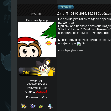
Дата: Пт, 01.05.2015, 15:58 | Сообще
Nya-Тян
Не помню уже как выглядели персона
Опытный Тренер
на Шегги х)
При выборе первого покемона надпи
"Chick Pokemon", "Mud Fish Pokemon"
выбирала пока "смерть" махала (ско
К сожалению, сейчас почти нет врем
профессора
А это Aspergillus oryzae
Группа: V.I.P.
Сообщений:
282
Репутация:
130
Статус:
Оффлайн
Покемоны сайта: