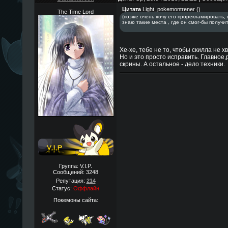
Цитата
Light_pokemontrener
(
)
The Time Lord
(позже очень хочу его прорекламировать, п
знаю такие места , где он смог-бы получи
Хе-хе, тебе не то, чтобы скилла не хв
Но и это просто исправить. Главное
скрины. А остальное - дело техники.
Группа: V.I.P.
Сообщений:
3248
Репутация:
214
Статус:
Оффлайн
Покемоны сайта: