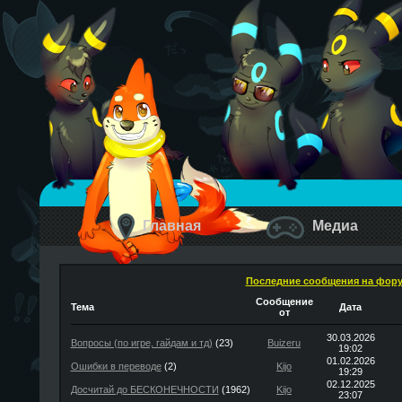
Главная
Медиа
Последние сообщения на фор
Сообщение
Тема
Дата
от
30.03.2026
Вопросы (по игре, гайдам и тд)
(23)
Buizeru
19:02
01.02.2026
Ошибки в переводе
(2)
Kijo
19:29
02.12.2025
Досчитай до БЕСКОНЕЧНОСТИ
(1962)
Kijo
23:07