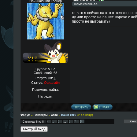
Начинающий Тренер
TileMolester015a
хз, что я сейчас на это отвечаю, но 
ну или просто не пашет, кароче с н
просто не вытравить)
Группа: V.I.P.
Сообщений:
68
Репутация:
1
Статус:
Оффлайн
Покемоны сайта:
Награды:
Форум
»
Покеигры
»
Хаки
»
Ваши хаки
(И т.п вещи)
8
Страница
8
из
8
«
1
2
…
6
7