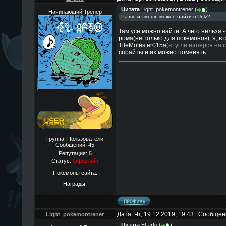
Цитата
Light_pokemontrener
(
)
Начинающий Тренер
Разве из меню можно найти в Unlz?
Там усё можно найти. А чего нельзя 
рома(не только для покемонов), я, в
TileMolester015a
(в гугле напёрся на 
спрайты и их можно поменять.
Группа: Пользователи
Сообщений:
45
Репутация:
5
Статус:
Оффлайн
Покемоны сайта:
Награды:
Дата: Чт, 19.12.2019, 19:43 | Сообще
Light_pokemontrener
Цитата
El-arto
(
)