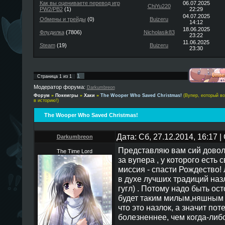
Как вы оцениваете перевод игр
06.07.2025
ChiYu220
PW2/PB2
(1)
22:29
04.07.2025
Обмены и трейды
(0)
Buizeru
14:12
18.06.2025
Флудилка
(7806)
Nicholasik83
23:22
11.06.2025
Steam
(19)
Buizeru
23:30
1
Страница
1
из
1
Модератор форума:
Darkumbreon
Форум
»
Покеигры
»
Хаки
»
The Wooper Who Saved Christmas!
(Вупер, еоторый в
в историю!)
The Wooper Who Saved Christmas!
Дата: Сб, 27.12.2014, 16:17
Darkumbreon
Представляю вам сий довол
The Time Lord
за вупера , у которого есть
миссия - спасти Рождество! 
в духе лучших традиций назло
гугл) . Потому надо быть о
будет таким милым,няшным 
что это назлок, а значит по
болезненнее, чем когда-либ