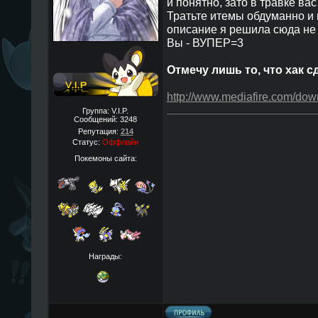
и понятно, зато в травке в
Тратьте итемы обдуманно и
описание я решила сюда не п
Вы - ВУПЕР=3
Отмечу лишь то, что хак сд
http://www.mediafire.com/d
Группа: V.I.P.
Сообщений:
3248
Репутация:
214
Статус:
Оффлайн
Покемоны сайта:
Награды: