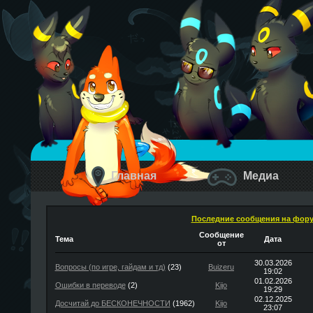
Главная
Медиа
Последние сообщения на фор
Сообщение
Тема
Дата
от
30.03.2026
Вопросы (по игре, гайдам и тд)
(23)
Buizeru
19:02
01.02.2026
Ошибки в переводе
(2)
Kijo
19:29
02.12.2025
Досчитай до БЕСКОНЕЧНОСТИ
(1962)
Kijo
23:07