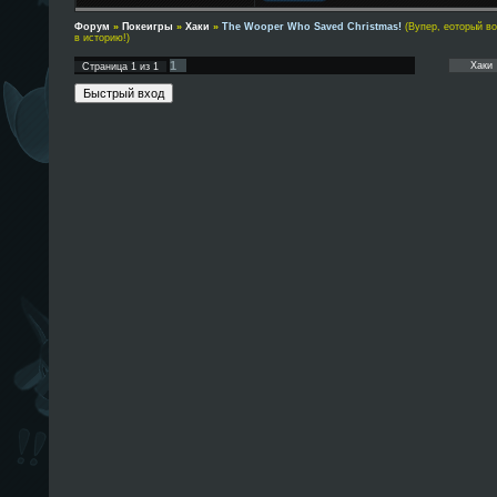
Форум
»
Покеигры
»
Хаки
»
The Wooper Who Saved Christmas!
(Вупер, еоторый в
в историю!)
1
Страница
1
из
1