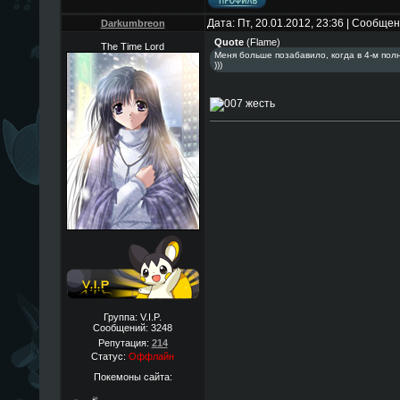
Дата: Пт, 20.01.2012, 23:36 | Сообще
Darkumbreon
Quote
(
Flame
)
The Time Lord
Меня больше позабавило, когда в 4-м пол
)))
жесть
Группа: V.I.P.
Сообщений:
3248
Репутация:
214
Статус:
Оффлайн
Покемоны сайта: