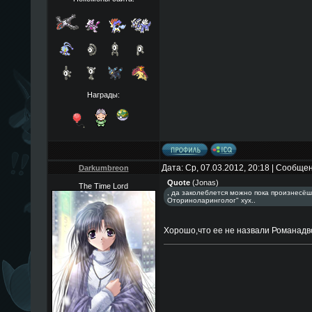
Награды:
Дата: Ср, 07.03.2012, 20:18 | Сообще
Darkumbreon
Quote
(
Jonas
)
The Time Lord
, да заколеблется можно пока произнесёш
Оториноларинголог" хух..
Хорошо,что ее не назвали Романад