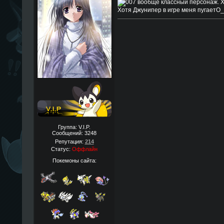
вообще классный персонаж. Х
Хотя Джунипер в игре меня пугаетO
Группа: V.I.P.
Сообщений:
3248
Репутация:
214
Статус:
Оффлайн
Покемоны сайта: