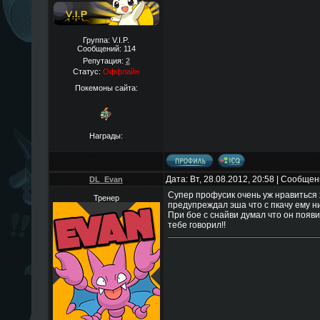
Группа: V.I.P.
Сообщений:
114
Репутация:
2
Статус:
Оффлайн
Покемоны сайта:
Награды:
Дата: Вт, 28.08.2012, 20:58 | Сообще
DL_Evan
Супер профусик очень уж нравиться 
Тренер
предупреждал эша что с пкачу ему н
При бое с снайви думал что он появи
тебе говорил!!