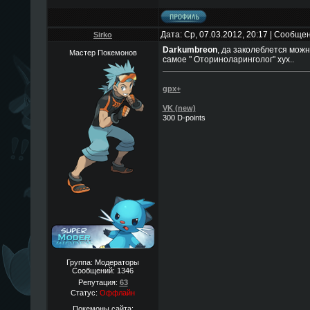
Дата: Ср, 07.03.2012, 20:17 | Сообще
Sirko
Darkumbreon
, да заколеблется можн
Мастер Покемонов
самое " Оториноларинголог" хух..
gpx+
VK (new)
300 D-points
Группа: Модераторы
Сообщений:
1346
Репутация:
63
Статус:
Оффлайн
Покемоны сайта: