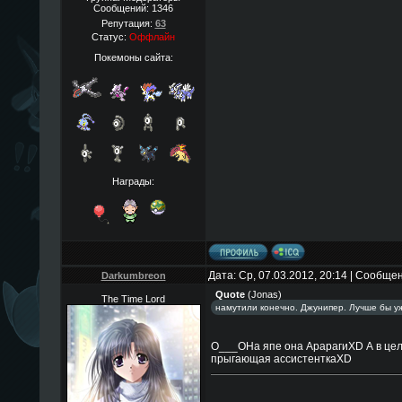
Сообщений:
1346
Репутация:
63
Статус:
Оффлайн
Покемоны сайта:
Награды:
Дата: Ср, 07.03.2012, 20:14 | Сообще
Darkumbreon
Quote
(
Jonas
)
The Time Lord
намутили конечно. Джунипер. Лучше бы у
O___OНа япе она АрарагиXD А в цело
прыгающая ассистенткаXD