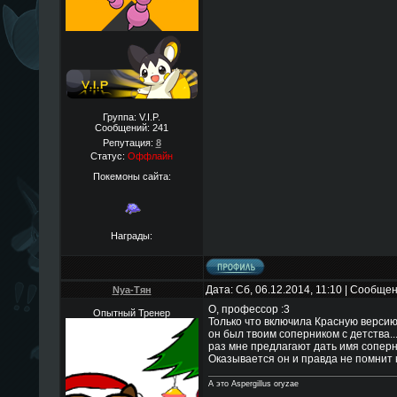
Группа: V.I.P.
Сообщений:
241
Репутация:
8
Статус:
Оффлайн
Покемоны сайта:
Награды:
Дата: Сб, 06.12.2014, 11:10 | Сообще
Nya-Тян
О, профессор :3
Опытный Тренер
Только что включила Красную версию, 
он был твоим соперником с детства...
раз мне предлагают дать имя соперн
Оказывается он и правда не помнит к
А это Aspergillus oryzae