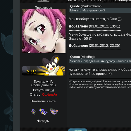
Дата: Пт, 20.01.2012, 23:35 | Сообще
Michael
Quote
(
Darkumbreon
)
Профессор
Мне его Мак нравится=3
Мак вообще-то не его, а Эша )))
Добавлено
(03.01.2012, 13:41)
---------------------------------------------
Меня больше позабавило, когда в 4-
Эша лет 50 )))
Добавлено
(20.01.2012, 23:35)
---------------------------------------------
Quote
(
AlexBog
)
Человек, определивший судьбу нашего гл
кстати, в чём-то справедливо и обра
путешествий во времени)...
- В душе я - сама доброта! Но вот как из душа в
Группа: V.I.P.
- Hе надо меня оскорблять! Меня оскорбляли в
Сообщений:
913
- Мне могут сказать "уходи" только несколько че
Репутация:
34
Статус:
Оффлайн
Покемоны сайта:
Награды: