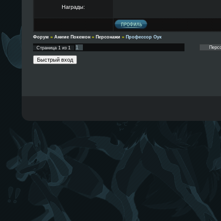
Награды:
Форум
»
Аниме Покемон
»
Персонажи
»
Профессор Оук
1
Страница
1
из
1