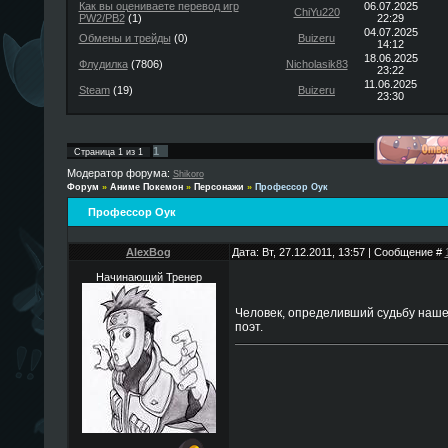
Как вы оцениваете перевод игр
06.07.2025
ChiYu220
PW2/PB2
(1)
22:29
04.07.2025
Обмены и трейды
(0)
Buizeru
14:12
18.06.2025
Флудилка
(7806)
Nicholasik83
23:22
11.06.2025
Steam
(19)
Buizeru
23:30
1
Страница
1
из
1
Модератор форума:
Shikoro
Форум
»
Аниме Покемон
»
Персонажи
»
Профессор Оук
Профессор Оук
AlexBog
Дата: Вт, 27.12.2011, 13:57 | Сообщение #
Начинающий Тренер
Человек, определивший судьбу нашег
поэт.