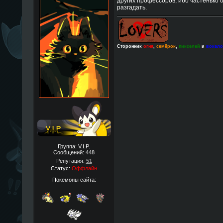
других профессоров, ибо частенько о
разгадать.
Сторонник
огня
,
семёрок
,
пикселей
и
вокал
Группа: V.I.P.
Сообщений:
448
Репутация:
51
Статус:
Оффлайн
Покемоны сайта: