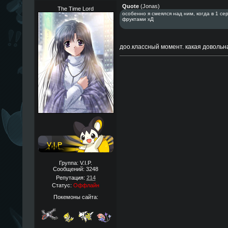
Quote
(
Jonas
)
The Time Lord
особенно я смеялся над ним, когда в 1 се
фруктами хД
доо.классный момент. какая доволь
Группа: V.I.P.
Сообщений:
3248
Репутация:
214
Статус:
Оффлайн
Покемоны сайта: