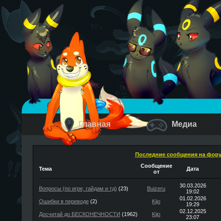
Главная
Медиа
Последние сообщения на фор
Сообщение
Тема
Дата
от
30.03.2026
Вопросы (по игре, гайдам и тд)
(23)
Buizeru
19:02
01.02.2026
Ошибки в переводе
(2)
Kijo
19:29
02.12.2025
Досчитай до БЕСКОНЕЧНОСТИ
(1962)
Kijo
23:07