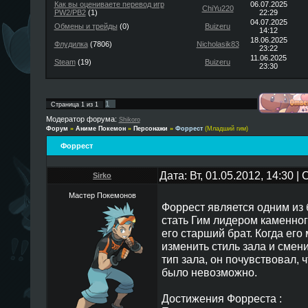
Как вы оцениваете перевод игр
06.07.2025
ChiYu220
PW2/PB2
(1)
22:29
04.07.2025
Обмены и трейды
(0)
Buizeru
14:12
18.06.2025
Флудилка
(7806)
Nicholasik83
23:22
11.06.2025
Steam
(19)
Buizeru
23:30
1
Страница
1
из
1
Модератор форума:
Shikoro
Форум
»
Аниме Покемон
»
Персонажи
»
Форрест
(Младший гим)
Форрест
Дата: Вт, 01.05.2012, 14:30 
Sirko
Мастер Покемонов
Форрест является одним из 
стать Гим лидером каменног
его старший брат. Когда его
изменить стиль зала и смен
тип зала, он почувствовал, 
было невозможно.
Достижения Форреста :