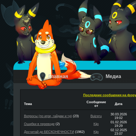
Главная
Медиа
Последние сообщения на фор
Сообщение
Тема
Дата
от
30.03.2026
Вопросы (по игре, гайдам и тд)
(23)
Buizeru
19:02
01.02.2026
Ошибки в переводе
(2)
Kijo
19:29
02.12.2025
Досчитай до БЕСКОНЕЧНОСТИ
(1962)
Kijo
23:07