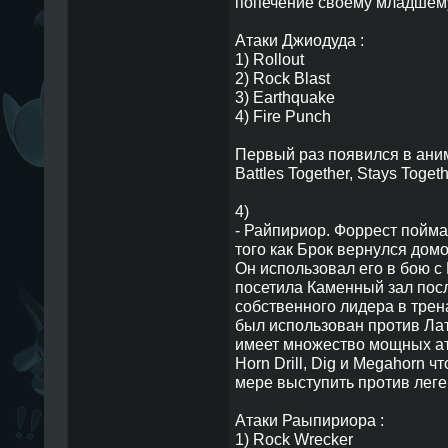
попечение своему младшему
Атаки Джиодуда :
1) Rollout
2) Rock Blast
3) Earthquake
4) Fire Punch
Первый раз появился в аниме
Battles Together, Stays Togeth
4)
- Райпириор. Форрест пойма
того как Брок вернулся дом
Он использовал его в бою с
посетила Каменный зал пос
собственного лидера в трен
был использован против Ла
имеет множество мощных ата
Horn Drill, Dig и Megahorn ч
мере выступить против леге
Атаки Раыпириора :
1) Rock Wrecker