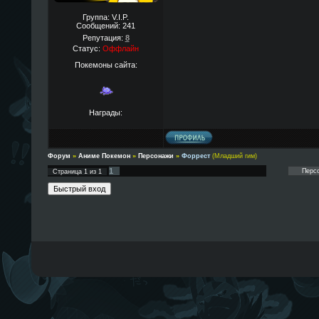
Группа: V.I.P.
Сообщений:
241
Репутация:
8
Статус:
Оффлайн
Покемоны сайта:
Награды:
Форум
»
Аниме Покемон
»
Персонажи
»
Форрест
(Младший гим)
1
Страница
1
из
1