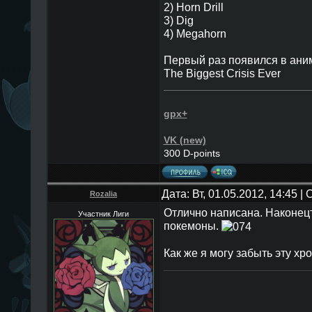
2) Horn Drill
3) Dig
4) Megahorn
Первый раз появился в аним
The Biggest Crisis Ever
gpx+
VK (new)
300 D-points
Дата: Вт, 01.05.2012, 14:45 
Rozalia
Отлично написана. Наконецт
Участник Лиги
покемоны.
Как же я могу забыть эту хр