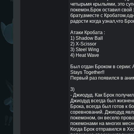
четырьмя крыльями, это су
покемон.Брок оставил свой 
брату,вместе с Кробатом,одн
радости когда узнал,что Бр
Атаки Кробата :
1) Shadow Ball
2) X-Scissor
3) Steel Wing
4) Heat Wave
Был отдан Броком в серии: A 
Stays Together!!
Первый раз появился в аниме
3)
- Джиодуд. Как Брок получи
Джиодуд всегда был жизне
Брока, всегда был готов к 
соревнований. Джиодуд явл
покемоном, он весело прово
покемонами на многих месно
Когда Брок отправился в Хо