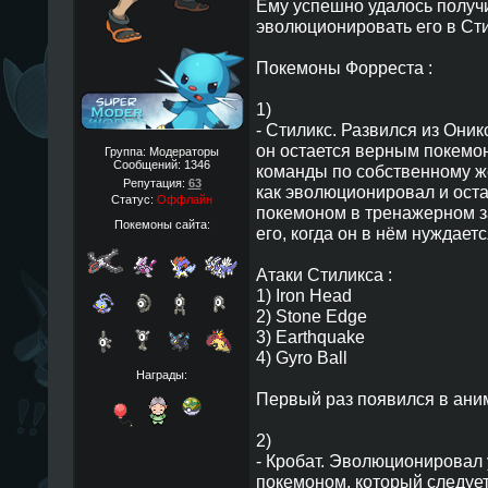
Ему успешно удалось получ
эволюционировать его в Сти
Покемоны Форреста :
1)
- Стиликс. Развился из Они
он остается верным покемон
Группа: Модераторы
Сообщений:
1346
команды по собственному же
Репутация:
63
как эволюционировал и ост
Статус:
Оффлайн
покемоном в тренажерном з
Покемоны сайта:
его, когда он в нём нуждаетс
Атаки Стиликса :
1) Iron Head
2) Stone Edge
3) Earthquake
4) Gyro Ball
Награды:
Первый раз появился в аниме
2)
- Кробат. Эволюционировал 
покемоном, который следует