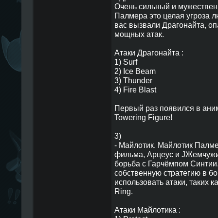
Очень сильный и мужествен
Палмера это целая угроза л
вас вызвали Драгонайта, оп
мощных атак.
Атаки Драгонайта :
1) Surf
2) Ice Beam
3) Thunder
4) Fire Blast
Первый раз появился в аним
Towering Figure!
3)
- Майлотик. Майлотик Палме
фильма, Арцеус и JЖемчужи
борьба с Гарчёмпом Синтии.
собственную стратегию в б
использовать атаки, таких ка
Ring.
Атаки Майлотика :