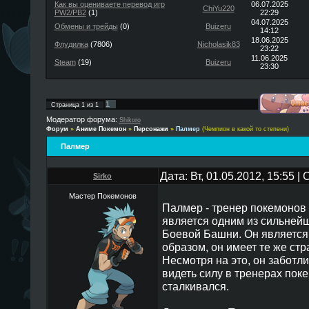
Как вы оцениваете перевод игр
06.07.2025
ChiYu220
PW2/PB2
(1)
22:29
04.07.2025
Обмены и трейды
(0)
Buizeru
14:12
18.06.2025
Флудилка
(7806)
Nicholasik83
23:22
11.06.2025
Steam
(19)
Buizeru
23:30
1
Страница
1
из
1
Модератор форума:
Shikoro
Форум
»
Аниме Покемон
»
Персонажи
»
Палмер
(Чемпион в какой то степени)
Палмер
Дата: Вт, 01.05.2012, 15:55 
Sirko
Мастер Покемонов
Палмер - тренер покемонов 
является одним из сильней
Боевой Башни. Он является 
образом, он имеет те же стр
Несмотря на это, он заботл
видеть силу в тренерах пок
сталкивался.