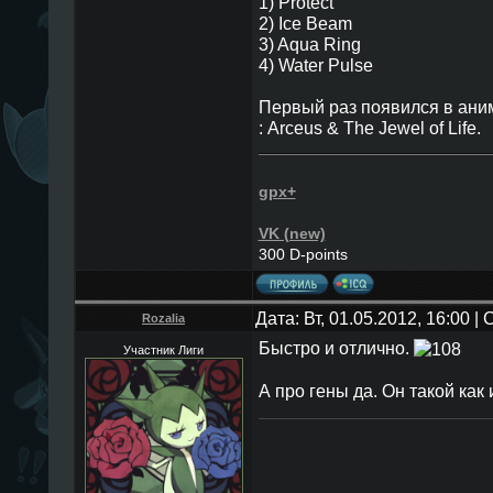
1) Protect
2) Ice Beam
3) Aqua Ring
4) Water Pulse
Первый раз появился в ан
: Arceus & The Jewel of Life.
gpx+
VK (new)
300 D-points
Дата: Вт, 01.05.2012, 16:00 
Rozalia
Быстро и отлично.
Участник Лиги
А про гены да. Он такой как