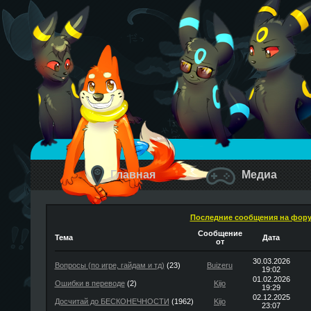
Главная
Медиа
Последние сообщения на фор
Сообщение
Тема
Дата
от
30.03.2026
Вопросы (по игре, гайдам и тд)
(23)
Buizeru
19:02
01.02.2026
Ошибки в переводе
(2)
Kijo
19:29
02.12.2025
Досчитай до БЕСКОНЕЧНОСТИ
(1962)
Kijo
23:07