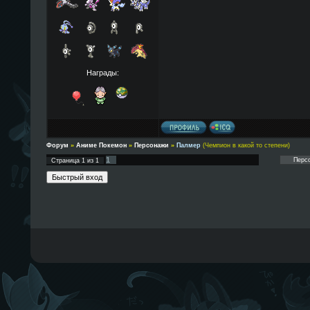
Награды:
Форум
»
Аниме Покемон
»
Персонажи
»
Палмер
(Чемпион в какой то степени)
1
Страница
1
из
1