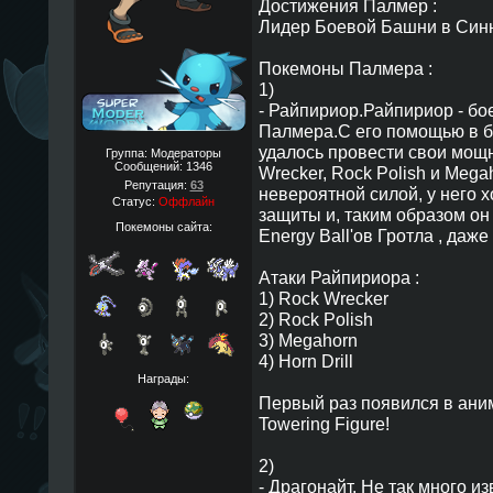
Достижения Палмер :
Лидер Боевой Башни в Син
Покемоны Палмера :
1)
- Райпириор.Райпириор - б
Палмера.С его помощью в б
удалось провести свои мощны
Группа: Модераторы
Сообщений:
1346
Wrecker, Rock Polish и Mega
Репутация:
63
невероятной силой, у него 
Статус:
Оффлайн
защиты и, таким образом он
Покемоны сайта:
Energy Ball'ов Гротла , даже
Атаки Райпириора :
1) Rock Wrecker
2) Rock Polish
3) Megahorn
4) Horn Drill
Награды:
Первый раз появился в аним
Towering Figure!
2)
- Драгонайт. Не так много и