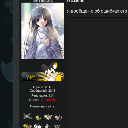
Rozalia
,
The Time Lord
я вообще-то об ошибках его
Группа: V.I.P.
Сообщений:
3248
Репутация:
214
Статус:
Оффлайн
Покемоны сайта: