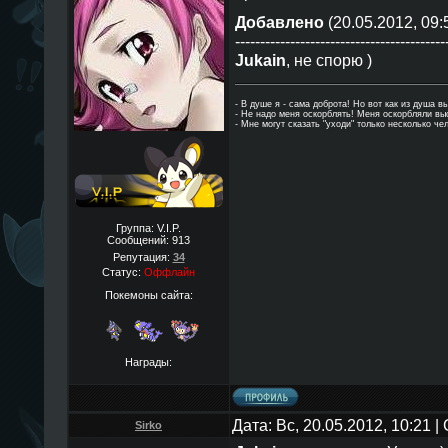
Добавлено
(20.05.2012, 09:
------------------------------------------
Jukain
, не спорю )
- В душе я - сама доброта! Но вот как из душа в
- Hе надо меня оскорблять! Меня оскорбляли в
- Мне могут сказать "уходи" только несколько че
Группа: V.I.P.
Сообщений:
913
Репутация:
34
Статус:
Оффлайн
Покемоны сайта:
Награды:
Дата: Вс, 20.05.2012, 10:21 
Sirko