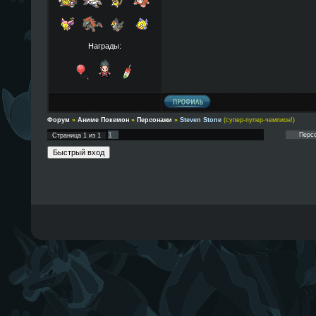
Награды:
Форум
»
Аниме Покемон
»
Персонажи
»
Steven Stone
(супер-пупер-чемпион!)
1
Страница
1
из
1