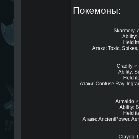
Покемоны:
Skarmory ♂ 
Ability
Held i
Атаки: Toxic, Spikes,
Cradily ♂ 
Ability: 
Held i
Атаки: Confuse Ray, Ingrai
Armaldo ♂ 
Ability: 
Held i
Атаки: AncientPower, Aeri
Claydol L