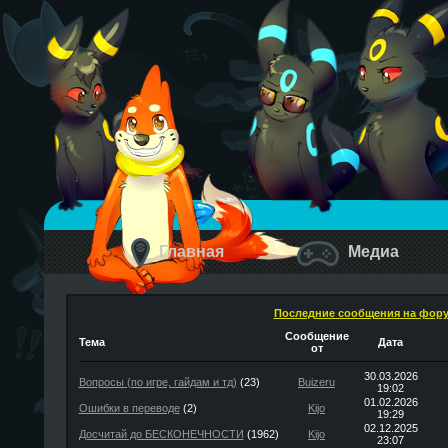
Главная
Медиа
Последние сообщения на фор
Сообщение
Тема
Дата
от
30.03.2026
Вопросы (по игре, гайдам и тд)
(23)
Buizeru
19:02
01.02.2026
Ошибки в переводе
(2)
Kijo
19:29
02.12.2025
Досчитай до БЕСКОНЕЧНОСТИ
(1962)
Kijo
23:07