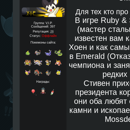
Для тех кто про
В игре Ruby & 
Группа: V.I.P.
Сообщений:
397
(мастер сталь
Репутация:
26
Статус:
Оффлайн
известен вам к
Покемоны сайта:
Хоен и как самы
в Emerald (Отка
чемпиона и зан
редких 
Стивен прих
Награды:
президента ко
они оба любят 
камни и ископае
Mossde