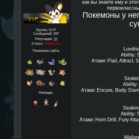
как вы знаете ему и это
первоклассны
Покемоны у нег
су
Группа: V.I.P.
Сообщений:
397
Репутация:
26
Статус:
Оффлайн
Luvdis
Покемоны сайта:
Ability:
Атаки: Flail, Attract,
Sealeo
Ability:
Атаки: Encore, Body Slam
Награды:
Seakin
Ability:
Атаки: Horn Drill, Fury Att
Wailor