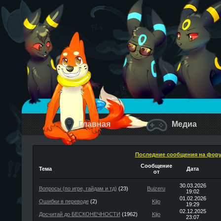
Главная
Медиа
Последние сообщения на фор
Сообщение
Тема
Дата
от
30.03.2026
Вопросы (по игре, гайдам и тд)
(23)
Buizeru
19:02
01.02.2026
Ошибки в переводе
(2)
Kijo
19:29
02.12.2025
Досчитай до БЕСКОНЕЧНОСТИ
(1962)
Kijo
23:07