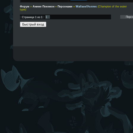
Форум
»
Аниме Покемон
»
Персонажи
»
Wallace/Уоллес
(Champion of the water
type)
1
Страница
1
из
1