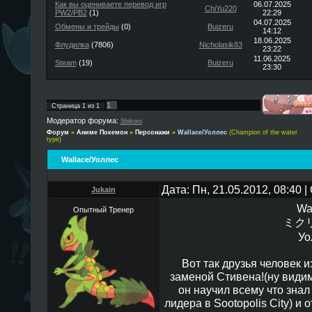
Как вы оцениваете перевод игр
06.07.2025
ChiYu220
PW2/PB2
(1)
22:29
04.07.2025
Обмены и трейды
(0)
Buizeru
14:12
18.06.2025
Флудилка
(7806)
Nicholasik83
23:22
11.06.2025
Steam
(19)
Buizeru
23:30
1
Страница
1
из
1
Модератор форума:
Shikoro
Форум
»
Аниме Покемон
»
Персонажи
»
Wallace/Уоллес
(Champion of the water
type)
Wallace/Уоллес
Дата: Пн, 21.05.2012, 08:40
Jukain
Wa
Опытный Тренер
ミクリ 
Уо
Вот так друзья человек и
заменой Стивена!(ну видим
он научил всему что зна
лидера в Sootopolis City) и 