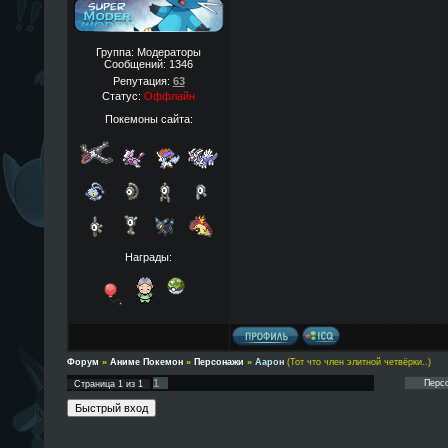
Группа: Модераторы
Сообщений:
1346
Репутация:
63
Статус:
Оффлайн
Покемоны сайта:
Награды:
Форум
»
Аниме Покемон
»
Персонажи
»
Аарон
(Тот что член элитной четвёрки..)
1
Страница
1
из
1