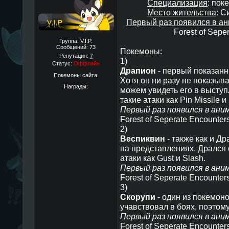
Специализация
: пок
Место жительства
: С
Первый раз появился в ан
Forest of Sepe
Группа: V.I.P.
Сообщений:
73
Покемоны:
Репутация:
7
1)
Статус:
Оффлайн
Драпион
- первый показанн
Покемоны сайта:
Хотя он ни разу не показыв
Награды:
можем увидеть его в выступ
такие атаки как Pin Missile 
Первый раз появился в аним
Forest of Seperate Encounter
2)
Веспиквин
- также как и Д
на представлениях. Дрался с
атаки как Gust и Slash.
Первый раз появился в аним
Forest of Seperate Encounter
3)
Скорупи
- один из покемоно
учавствовал в боях, поэтому
Первый раз появился в аним
Forest of Seperate Encounter