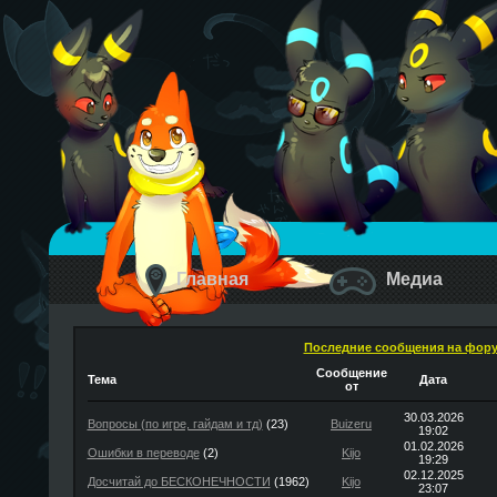
Главная
Медиа
Последние сообщения на фор
Сообщение
Тема
Дата
от
30.03.2026
Вопросы (по игре, гайдам и тд)
(23)
Buizeru
19:02
01.02.2026
Ошибки в переводе
(2)
Kijo
19:29
02.12.2025
Досчитай до БЕСКОНЕЧНОСТИ
(1962)
Kijo
23:07