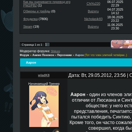
Как вы оцениваете перевод игр
06.07.2025
ChiYu220
PW2/PB2
(1)
22:29
04.07.2025
Обмены и трейды
(0)
Buizeru
14:12
18.06.2025
Флудилка
(7806)
Nicholasik83
23:22
11.06.2025
Steam
(19)
Buizeru
23:30
1
Страница
1
из
1
Модератор форума:
Shikoro
Форум
»
Аниме Покемон
»
Персонажи
»
Аарон
(Тот что член элитной четвёрки..)
Аарон
Дата: Вт, 29.05.2012, 23:56 
wladK8
Начинающий Тренер
Аарон
- один из членов эли
отличии от Люсиана и Синт
обществе: у него ест
представления, печатаетс
пытался победить Синтию, 
Кроме того, он часто сожале
совершил, когда б