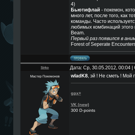
4)
Бьютифлай
- покемон, кот
много лет, после того, как т
команды. Часто используетс
любимых комбинаций этого 
Beam.
Первый раз появился в аним
Forest of Seperate Encounter
Дата: Ср, 30.05.2012, 00:04
Sirko
wladK8
, эй ! Не сметь ! Мой 
Мастер Покемонов
gpx+
VK (new)
300 D-points