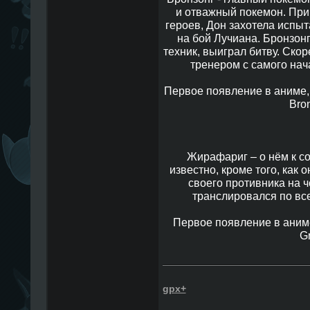
и отважный покемон. При
героев, Дон захотела испыт
на бой Лучиана. Бронзон
техник, выиграл битву. Ско
тренером с самого нача
Первое появление в аниме, в
Bro
Жирафариг – о нём к с
известно, кроме того, как 
своего противника на 
транслировался по вс
Первое появление в аниме,
Gr
gpx+