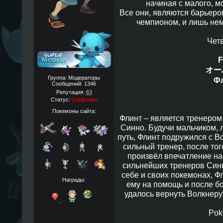
начиная с малого, м
Все они, являются барьеро
чемпионом, и лишь нем
Четв
F
オー
Группа: Модераторы
Ф
Сообщений:
1346
Репутация:
63
Статус:
Оффлайн
Покемоны сайта:
Флинт – является тренером
Синно. Будучи мальчиком,
путь, Флинт подружился с В
сильный тренер, после тог
произвёл впечатление на 
сильнейших тренеров Синн
себе и своих покемонах, Фл
Награды:
ему на помощь и после б
удалось вернуть Волкнеру
Pok