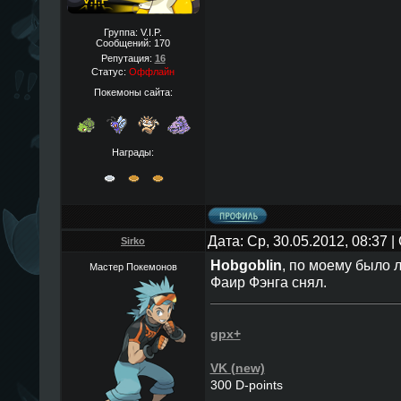
Группа: V.I.P.
Сообщений:
170
Репутация:
16
Статус:
Оффлайн
Покемоны сайта:
Награды:
Дата: Ср, 30.05.2012, 08:37
Sirko
Hobgoblin
, по моему было л
Мастер Покемонов
Фаир Фэнга снял.
gpx+
VK (new)
300 D-points