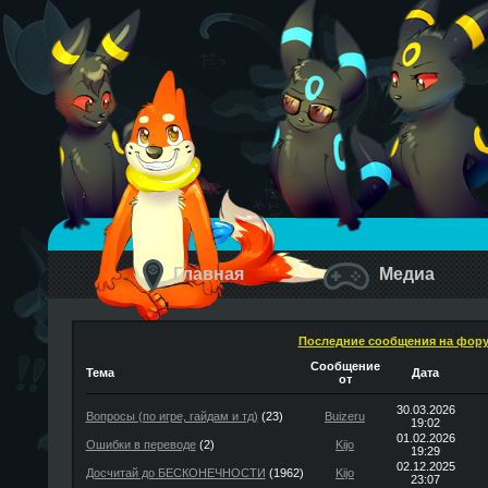
Главная
Медиа
Последние сообщения на фор
Сообщение
Тема
Дата
от
30.03.2026
Вопросы (по игре, гайдам и тд)
(23)
Buizeru
19:02
01.02.2026
Ошибки в переводе
(2)
Kijo
19:29
02.12.2025
Досчитай до БЕСКОНЕЧНОСТИ
(1962)
Kijo
23:07