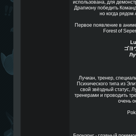
использована, для демонст
Драпиону победить Команду
но когда рядом 
Первое появление в аниме, 
Forest of Sepe
Lu
ゴヨウ
Лу
Лучиан, тренер, специа
Психического типа из Эли
свой звёздный статус, Л
тренерами и проводить тр
очень о
Pok
Бронзонг - главный покемо