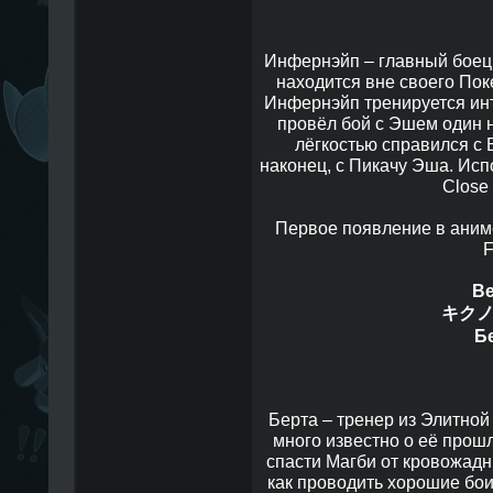
Инфернэйп – главный боец 
находится вне своего Пок
Инфернэйп тренируется инт
провёл бой с Эшем один н
лёгкостью справился с
наконец, с Пикачу Эша. Испо
Close
Первое появление в аниме, 
F
Be
キクノ 
Б
Берта – тренер из Элитной 
много известно о её прош
спасти Магби от кровожадн
как проводить хорошие бои