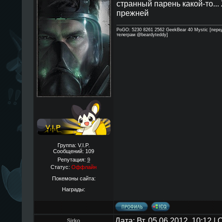
странный парень какой-то...
прежней
PoGO: 5230 8261 2562 GeekBear 40 Mystic [пере
телеграм @beardyteddy]
Группа: V.I.P.
Сообщений:
109
Репутация:
9
Статус:
Оффлайн
Покемоны сайта:
Награды:
Дата: Вт, 05.06.2012, 10:12 
Sirko