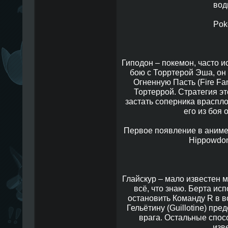
вод
Pok
Гиподон – покемон, часто и
бою с Торртерой Эша, он 
Огненную Пасть (Fire Fa
Тортеррой. Стратегия эт
застать соперника враспло
его из боя 
Первое появление в аниме, в
Hippowdon 
Глайскур – мало известен м
всё, что знаю. Берта ис
остановить Команду R в в
Гельётину (Guillotine) пр
врага. Остальные спос
изв