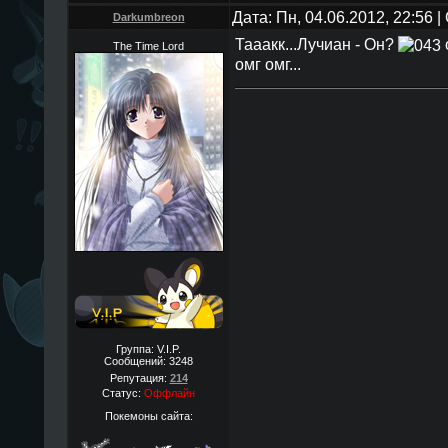
Дата: Пн, 04.06.2012, 22:56
Darkumbreon
Тааакк...Лучиан - Он?
о
The Time Lord
омг омг...
Группа: V.I.P.
Сообщений:
3248
Репутация:
214
Статус:
Оффлайн
Покемоны сайта: