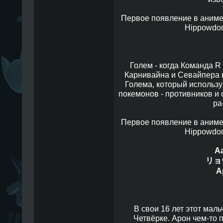
Первое появление в аниме, в
Hippowdon 
Голем - когда Команда R
Карнивайна и Севайпера в
Голема, который использу
покемонов - противников и 
ра
Первое появление в аниме, в
Hippowdon 
A
リョ
А
В свои 16 лет этот маль
Четвёрке. Арон чем-то 