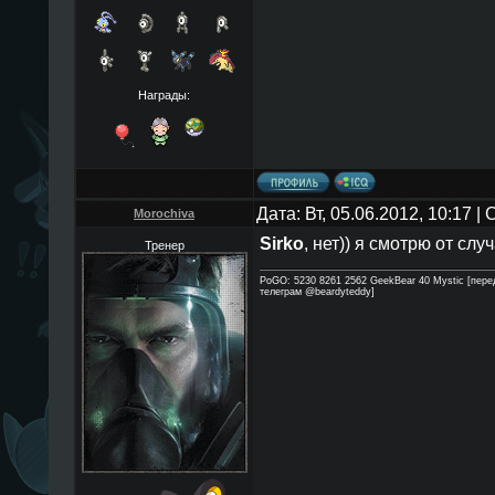
Награды:
Дата: Вт, 05.06.2012, 10:17 
Morochiva
Sirko
, нет)) я смотрю от слу
Тренер
PoGO: 5230 8261 2562 GeekBear 40 Mystic [пере
телеграм @beardyteddy]