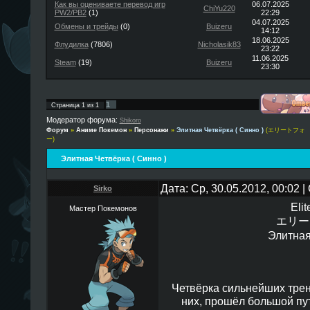
Как вы оцениваете перевод игр
06.07.2025
ChiYu220
PW2/PB2
(1)
22:29
04.07.2025
Обмены и трейды
(0)
Buizeru
14:12
18.06.2025
Флудилка
(7806)
Nicholasik83
23:22
11.06.2025
Steam
(19)
Buizeru
23:30
1
Страница
1
из
1
Модератор форума:
Shikoro
Форум
»
Аниме Покемон
»
Персонажи
»
Элитная Четвёрка ( Синно )
(エリートフォ
ー)
Элитная Четвёрка ( Синно )
Дата: Ср, 30.05.2012, 00:02
Sirko
Elit
Мастер Покемонов
エリー
Элитная
Четвёрка сильнейших трен
них, прошёл большой пут