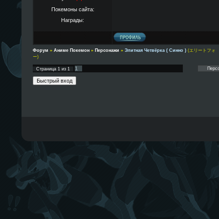
Покемоны сайта:
Награды:
Форум
»
Аниме Покемон
»
Персонажи
»
Элитная Четвёрка ( Синно )
(エリートフォ
ー)
1
Страница
1
из
1