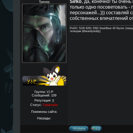
Sirko
, да, конечно! ты очень
Тренер
только одно посоветовать -
персонажей...))) составляй 
собственных впечатлений о
PoGO: 5230 8261 2562 GeekBear 40 Mystic [пере
телеграм @beardyteddy]
Группа: V.I.P.
Сообщений:
109
Репутация:
9
Статус:
Оффлайн
Покемоны сайта:
Награды: