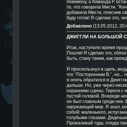
покемону, а Команда Р остан
то, что говорила Мисти. "Кон
добавила Мисти, пояснив св
буду готов! Я сделаю это, че
Добавлено
(13.05.2012, 20:
------------------------------------------
ДЖИГГЛИ НА БОЛЬШОЙ 
Итак, наступило время празд
Пошли! Я сделаю это, обязат
быть, стану таким, как прежде
Я проскользнул в щель, вед
что "Посторонним В.", но...
я опять обратился в Джиггл
дальше. Но, уже через неско
охранники сцены, Тироги с
пустой головой. Впереди них
он был главным среди них. В
окружающий мир. Я знал, ко
собой: маленького, испуган
голубыми глазами. Дяденьки,
Проваливай туда, откуда при