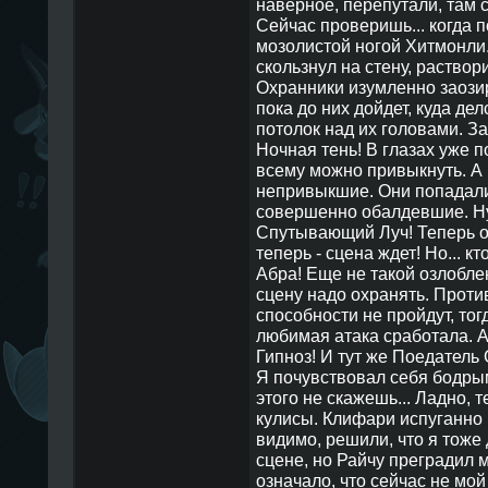
наверное, перепутали, там с
Сейчас проверишь... когда 
мозолистой ногой Хитмонли.
скользнул на стену, раствор
Охранники изумленно заозир
пока до них дойдет, куда дел
потолок над их головами. З
Ночная тень! В глазах уже п
всему можно привыкнуть. А 
непривыкшие. Они попадали
совершенно обалдевшие. Ну,
Спутывающий Луч! Теперь он
теперь - сцена ждет! Но... кт
Абра! Еще не такой озлобле
сцену надо охранять. Проти
способности не пройдут, тог
любимая атака сработала. Аб
Гипноз! И тут же Поедатель 
Я почувствовал себя бодрым
этого не скажешь... Ладно, 
кулисы. Клифари испуганно 
видимо, решили, что я тоже
сцене, но Райчу преградил м
означало, что сейчас не мой