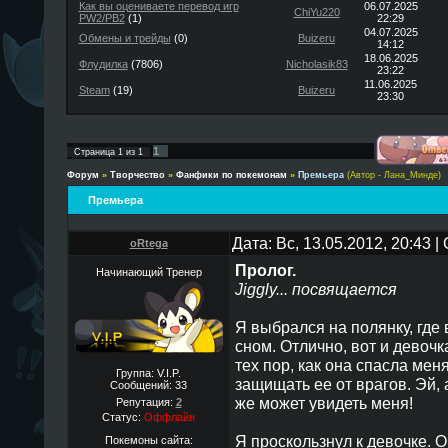
Как вы оцениваете перевод игр
06.07.2025
ChiYu220
PW2/PB2
(1)
22:29
04.07.2025
Обмены и трейды
(0)
Buizeru
14:12
18.06.2025
Флудилка
(7806)
Nicholasik83
23:22
11.06.2025
Steam
(19)
Buizeru
23:30
1
Страница
1
из
1
Форум
»
Творчество
»
Фанфики по покемонам
»
Премьера
(Автор - Лана_Минде)
Премьера
Дата: Вс, 13.05.2012, 20:43 
oRtega
Пролог.
Начинающий Тренер
Jiggly... посвящается
Я выбрался на полянку, где
сном. Отлично, вот и девочк
тех пор, как она спасла мен
Группа: V.I.P.
защищать ее от врагов. Эй, 
Сообщений:
33
же может увидеть меня!
Репутация:
2
Статус:
Оффлайн
Я проскользнул к девочке. О
Покемоны сайта: