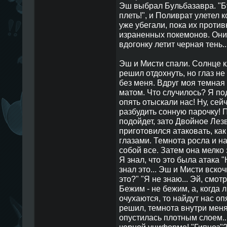
Эш выбрал Бульбазавра. "Б
плеть!", и Поливрат улетел 
уже убегали, пока их проти
израненных покемонов. Они,
вдогонку летит черная тень..
Эш и Мисти спали. Солнце к
решил отдохнуть, но глаз не
без меня. Вдруг моя темная
матом. Что случилось? Я под
опять отыскали нас! Ну, сей
разбудить сонную парочку! 
подойдет, зато Двойное Лезв
приготовился атаковать, ка
глазами. Темнота росла и н
собой все. Затем она мелко
Я знал, что это была атака "
знал это... Эш и Мисти вско
это?" "Я не знаю... Эй, смот
Бежим - не бежим, а, когда
очухаются, то найдут нас опя
решил, темнота внутри меня
опустилась плотным слоем...