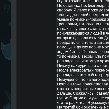
сгусток задвигался. Чего те
Не оставит... Но, благодаря 
свободу. Я легко и уже дов
тень, а для теней преград н
умные покемоны-призраки ж
тренерами, которых по-нас
от нахлынувшего света, а ко
приближающихся людей в чер
которые сделали из меня Дж
превратился в тень и затаи
помощь, я до сих пор не мог
ходом битвы. Первым челове
то покемона, весом чуть пом
разглядел, слишком уж ярки
Пикачу нахмурился и с крико
После электроатаки покемон
разглядел, что это был сред
Немудрено, что на него под
меня он тоже подействовал..
отогнать неприятные воспом
дальше. Сражались Гравелл
пушки Старми они уже не ср
что-то расхотел. Я усмехнул
На третий бой обозленные 