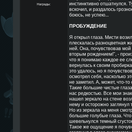
инстинктивно отшатнулся. Т
Награды:
вскочил, и раздалось грозно
боюсь, не успею...
ПРОБУЖДЕНИЕ
Я открыл глаза. Мисти возил
плескалась разноцветная жи
ней. Она, почувствовав мой 
вторым рождением!", - прои
что я понимаю каждое ее сл
вернулась к своим пробирка
это удалось, но я почувствов
осмотрел себя, насколько э
не заметил. А, может, что-то
Такие большие чистые глаза
нас редкостью. Все мои зна
нашел зеркало на стене воз
нему и осторожно заглянул 
Но из зеркала на меня смот
большие голубые глаза. Что 
шевельнулся темный сгусток
Такое же ощущение я почувс