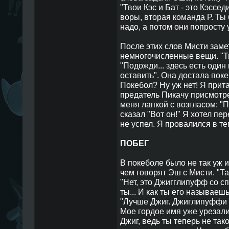
"Твои Кэс и Бат - это Кэссе
воры, вторая команда Р. Ты 
надо, а потом они попросту 
После этих слов Мисти заме
немногочисленные вещи. "Т
"Подожди... здесь есть один 
оставить". Она достала поке
Покебол? Ну уж нет! Я прита
предатель Пикачу присмотре
меня лапкой с возгласом: "П
сказал "Вот он!" Я хотел пер
не успел. Я провалился в тем
ПОБЕГ
В покеболе было не так уж и
чем говорят Эш с Мисти. "Так
"Нет, это Джигглипуфф со сп
ты... И как ты его называеш
"Лучше Джиг. Джиглипуффи Ге
Мое гордое имя уже урезали 
Джиг, ведь ты теперь не тако