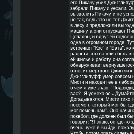
его Пикачу убил Джигглипуф
забрали Пикачу и уехали. Э
вызволить Пикачу, и не успел
не так, ведь это не тот Дж
в лесу и предложили выгодн
машину, а они отпускают Пик
Целадон, и вдруг ей подвер
одна в огромном городе. Тут
встречает "Кэс" и "Бата", ко
радости, что нашли сбежав
ей жилье и работу, она сог
обнаруживает вернувшегося
относит мертвого Джиггли к 
Джигглипуфф умер совсем н
Мисти и находит ее в лабор
о чем я уже знаю. "Подожди,
вас?" Я усмехаюсь. Думайте
Догадываются. Мисти тихо г
покемон, который мог бы сде
мог помочь нам". Она начина
покебол, где должен был быт
говорит: "Я знаю, он где-то
очень нужен! Выйди, пожалуй
Чтобы потом опять сидеть в 