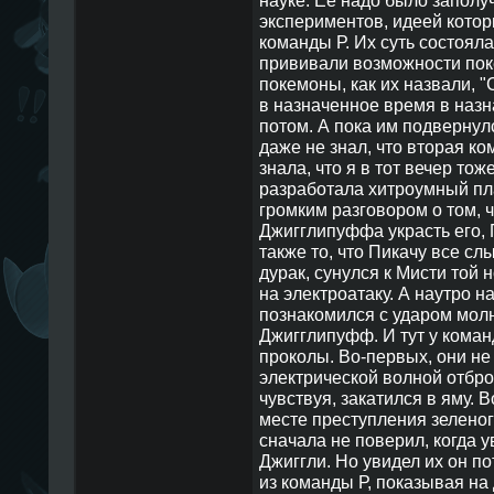
экспериментов, идеей котор
команды Р. Их суть состояла
прививали возможности пок
покемоны, как их назвали, 
в назначенное время в назна
потом. А пока им подвернул
даже не знал, что вторая ко
знала, что я в тот вечер тож
разработала хитроумный пл
громким разговором о том, ч
Джигглипуффа украсть его, 
также то, что Пикачу все слы
дурак, сунулся к Мисти той
на электроатаку. А наутро на
познакомился с ударом мол
Джигглипуфф. И тут у кома
проколы. Во-первых, они не
электрической волной отброс
чувствуя, закатился в яму. 
месте преступления зелено
сначала не поверил, когда у
Джиггли. Но увидел их он по
из команды Р, показывая на