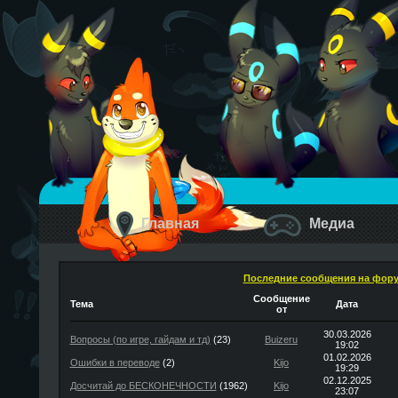
Главная
Медиа
Последние сообщения на фор
Сообщение
Тема
Дата
от
30.03.2026
Вопросы (по игре, гайдам и тд)
(23)
Buizeru
19:02
01.02.2026
Ошибки в переводе
(2)
Kijo
19:29
02.12.2025
Досчитай до БЕСКОНЕЧНОСТИ
(1962)
Kijo
23:07