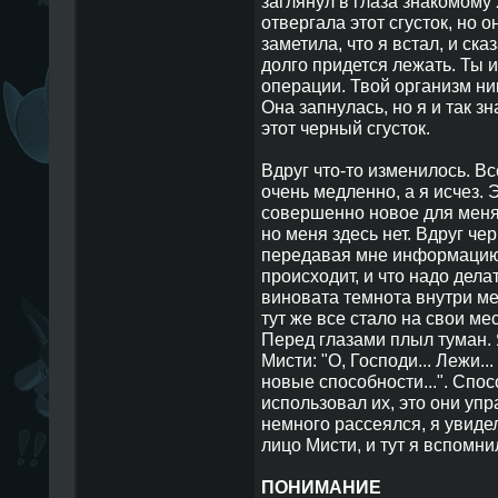
заглянул в глаза знакомому
отвергала этот сгусток, но о
заметила, что я встал, и ск
долго придется лежать. Ты и
операции. Твой организм ник
Она запнулась, но я и так з
этот черный сгусток.
Вдруг что-то изменилось. Вс
очень медленно, а я исчез. 
совершенно новое для меня
но меня здесь нет. Вдруг че
передавая мне информацию, 
происходит, и что надо делат
виновата темнота внутри мен
тут же все стало на свои мес
Перед глазами плыл туман.
Мисти: "О, Господи... Лежи.
новые способности...". Спос
использовал их, это они уп
немного рассеялся, я увид
лицо Мисти, и тут я вспомнил
ПОНИМАНИЕ