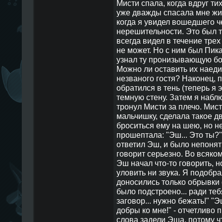
Мисти спала, когда вдруг ти
уже дважды спасала мне жиз
когда я увидел вошедшего ч
нерешительности. Это был то
всегда видел в течение трех
не может. Но с ним был Пика
узнал ту пронизывающую бол
Можно ли оставить их наеди
незваного гостя? Наконец, 
обратился в тень (теперь я э
темную стену. Затем я набл
тронул Мисти за плечо. Мист
мальчишку, сделала такое д
броситься ему на шею, но не
прошептала: "Эш... Это ты?" 
ответил Эш, и было непонятн
говорит серьезно. Во всяком
Эш начал что-то говорить, но
уловить ни звука. Я подобра
доносились только обрывки ф
было подстроено... ради тебя.
заговор... нужно бежать!" "Э
добры ко мне!" - отчетливо 
слова задели Эша, потому чт