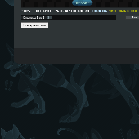
Форум
»
Творчество
»
Фанфики по покемонам
»
Премьера
(Автор - Лана_Минде)
1
Страница
1
из
1