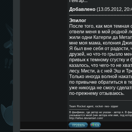
Генгар...
Добавлено
(13.05.2012, 20:
------------------------------------------
Эпилог
После того, как моя темная 
отвели меня в мой родной 
жили одни Катерпи да Метап
мне моя мама, колония Джиг
Я был вне себя от радости, 
друзей, но что-то грызло мен
привык к темному сгустку и 
казалось, что чего-то не хва
лесу. Мисти, а с ней Эш и Тр
Только иногда волной накаты
по привычке обратиться в те
уже никогда не смогу сделать
по-прежнему отзываюсь.
Team Rocket agent, rocket- neo- sipper
----------------------
В фанфиках, где автор не указан - автор я. В ф
указывается мной (ник автора или имя, под котор
http://lafise.deviantart.com/