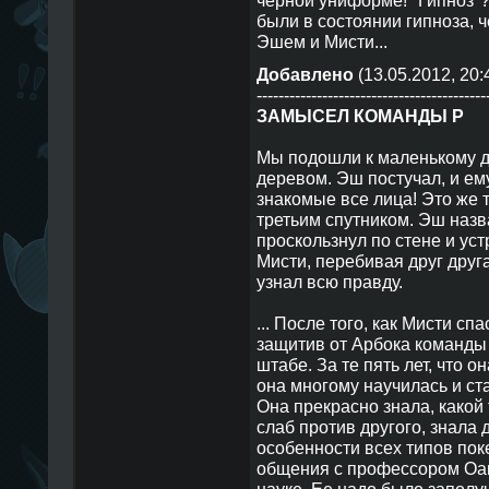
черной униформе! "Гипноз"? 
были в состоянии гипноза, ч
Эшем и Мисти...
Добавлено
(13.05.2012, 20:
------------------------------------------
ЗАМЫСЕЛ КОМАНДЫ Р
Мы подошли к маленькому д
деревом. Эш постучал, и ему
знакомые все лица! Это же 
третьим спутником. Эш назва
проскользнул по стене и ус
Мисти, перебивая друг друга
узнал всю правду.
... После того, как Мисти сп
защитив от Арбока команды 
штабе. За те пять лет, что 
она многому научилась и ст
Она прекрасно знала, какой
слаб против другого, знала
особенности всех типов пок
общения с профессором Оак
науке. Ее надо было заполу