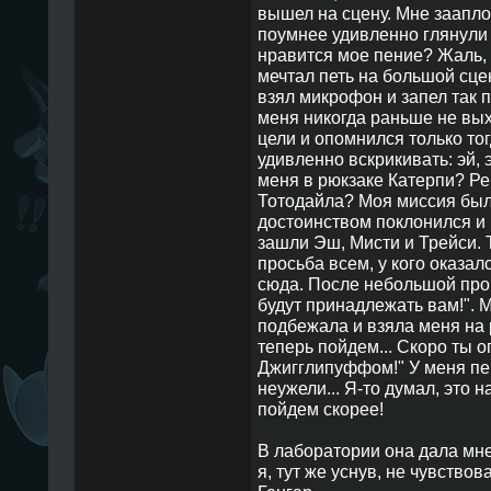
вышел на сцену. Мне заапл
поумнее удивленно глянули и
нравится мое пение? Жаль, 
мечтал петь на большой сцен
взял микрофон и запел так п
меня никогда раньше не вых
цели и опомнился только тог
удивленно вскрикивать: эй, 
меня в рюкзаке Катерпи? Ре
Тотодайла? Моя миссия был
достоинством поклонился и 
зашли Эш, Мисти и Трейси. 
просьба всем, у кого оказал
сюда. После небольшой про
будут принадлежать вам!". М
подбежала и взяла меня на 
теперь пойдем... Скоро ты 
Джигглипуффом!" У меня пе
неужели... Я-то думал, это н
пойдем скорее!
В лаборатории она дала мне
я, тут же уснув, не чувствов