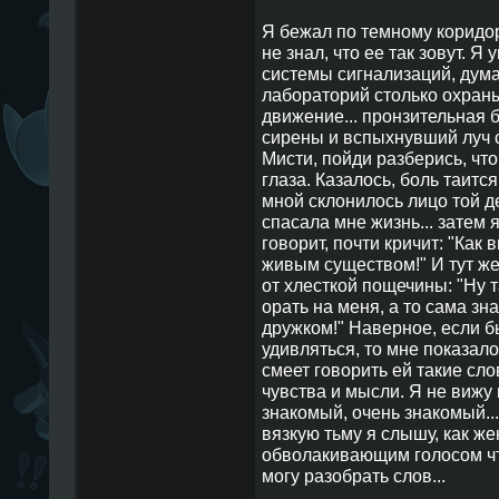
Я бежал по темному коридор
не знал, что ее так зовут. Я
системы сигнализаций, дума
лабораторий столько охраны
движение... пронзительная бо
сирены и вспыхнувший луч св
Мисти, пойди разберись, что
глаза. Казалось, боль таитс
мной склонилось лицо той д
спасала мне жизнь... затем 
говорит, почти кричит: "Как
живым существом!" И тут же 
от хлесткой пощечины: "Ну т
орать на меня, а то сама зна
дружком!" Наверное, если б
удивляться, то мне показало
смеет говорить ей такие сло
чувства и мысли. Я не вижу 
знакомый, очень знакомый...
вязкую тьму я слышу, как ж
обволакивающим голосом что
могу разобрать слов...