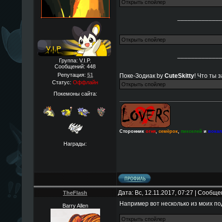
____________
____________
Группа: V.I.P.
Сообщений:
448
Репутация:
51
Поке-Зодиак by
CuteSkitty
! Что ты 
Статус:
Оффлайн
Покемоны сайта:
Сторонник
огня
,
семёрок
,
пикселей
и
вока
Награды:
Дата: Вс, 12.11.2017, 07:27 | Сообщ
TheFlаsh
Например вот несколько из моих по
Barry Allen