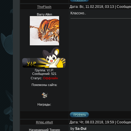
Дата: Вс, 11.02.2018, 03:13 | Сообщ
TheFlаsh
Классно..
Barry Allen
Группа: V.I.P.
Сообщений:
521
Статус:
Оффлайн
Покемоны сайта:
Награды:
Дата: Чт, 08.03.2018, 19:59 | Сообщ
RiVaLsMaX
by
Sa-Dui
Начинающий Тренер