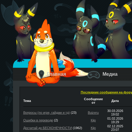
Главная
Медиа
Последние сообщения на фор
Сообщение
Тема
Дата
от
30.03.2026
Вопросы (по игре, гайдам и тд)
(23)
Buizeru
19:02
01.02.2026
Ошибки в переводе
(2)
Kijo
19:29
02.12.2025
Досчитай до БЕСКОНЕЧНОСТИ
(1962)
Kijo
23:07