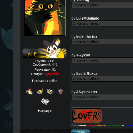
by
13alrog
by
LuisMGalindo
by
Inoki-the-fox
by
J-Zykov
Группа: V.I.P.
Сообщений:
448
Репутация:
51
by
Itachi-Roxas
Статус:
Оффлайн
Покемоны сайта:
by
JA-punkster
Награды:
Сторонник
огня
,
семёрок
,
пикселей
и
вока