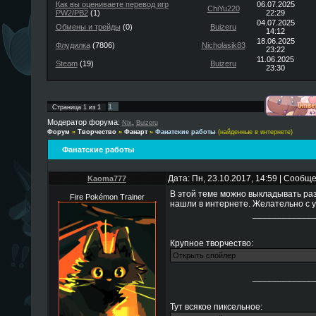
Как вы оцениваете перевод игр
06.07.2025
ChiYu220
PW2/PB2
(1)
22:29
04.07.2025
Обмены и трейды
(0)
Buizeru
14:12
18.06.2025
Флудилка
(7806)
Nicholasik83
23:22
11.06.2025
Steam
(19)
Buizeru
23:30
1
Страница
1
из
1
Модератор форума:
,
Nix
Buizeru
Форум
»
Творчество
»
Фанарт
»
Фанатские работы
(найденные в интернете)
Фанатские работы
Дата: Пн, 23.10.2017, 14:59 | Сообщ
Kaoma777
В этой теме можно выкладывать раз
Fire Pokémon Trainer
нашли в интернете. Желательно с у
____________
Крупное творчество:
____________
Тут всякое пиксельное: