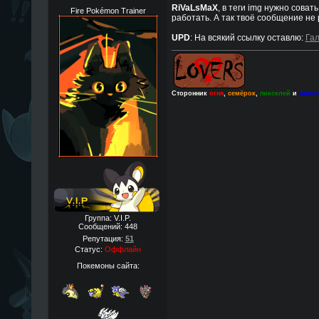
RiVaLsMaX
, в теги img нужно совать
Fire Pokémon Trainer
работать. А так твоё сообщение не 
UPD
: На всякий ссылку оставлю:
Гал
Сторонник
огня
,
семёрок
,
пикселей
и
вока
Группа: V.I.P.
Сообщений:
448
Репутация:
51
Статус:
Оффлайн
Покемоны сайта: