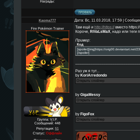
Награды:
Дата: Вс, 11.03.2018, 17:59 | Сообщ
Kaoma777
Там ещё и
http://https://
вместо https://
Fire Pokémon Trainer
Короче,
RiVaLsMaX
, надо или теги 
Пример
:
Код
[spoiler][img]https://orig00.deviantart.ne
[/spoiler]
_____________________________
Раз уж я тут...
by
KoriArredondo
by
GigaMessy
by
FigoFox
Группа: V.I.P.
Сообщений:
448
Репутация:
51
Статус:
Оффлайн