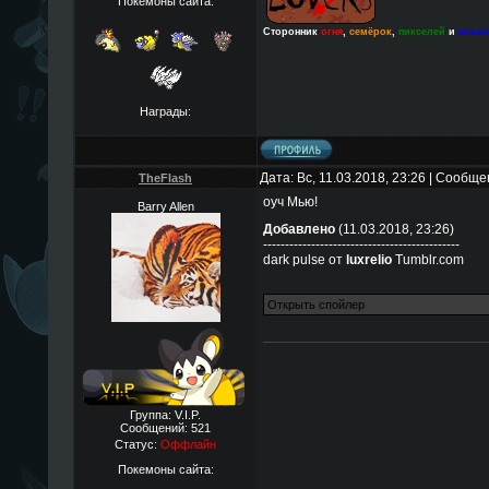
Покемоны сайта:
Сторонник
огня
,
семёрок
,
пикселей
и
вока
Награды:
Дата: Вс, 11.03.2018, 23:26 | Сообщ
TheFlаsh
оуч Мью!
Barry Allen
Добавлено
(11.03.2018, 23:26)
---------------------------------------------
dark pulse от
luxrelio
Tumblr.com
Группа: V.I.P.
Сообщений:
521
Статус:
Оффлайн
Покемоны сайта: