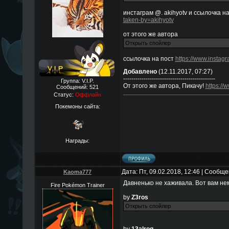
инстаграм @. akihyotv и ссылочка н
taken-by=akihyotv
от этого же автора
ссылочка на пост
https://www.insta
Добавлено
(12.11.2017, 07:27)
---------------------------------------------
Группа: V.I.P.
От этого же автора, Пикачу!
https:/
Сообщений:
521
Статус:
Оффлайн
Покемоны сайта:
Награды:
Дата: Пт, 09.02.2018, 12:46 | Сообщ
Kaoma777
Давненько не хаживала. Вот вам не
Fire Pokémon Trainer
by
Z3ros