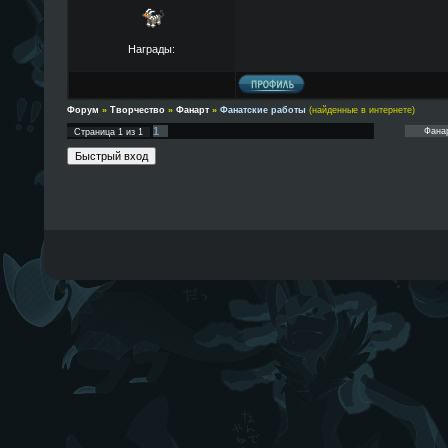
Награды:
Форум
»
Творчество
»
Фанарт
»
Фанатские работы
(найденные в интернете)
1
Страница
1
из
1