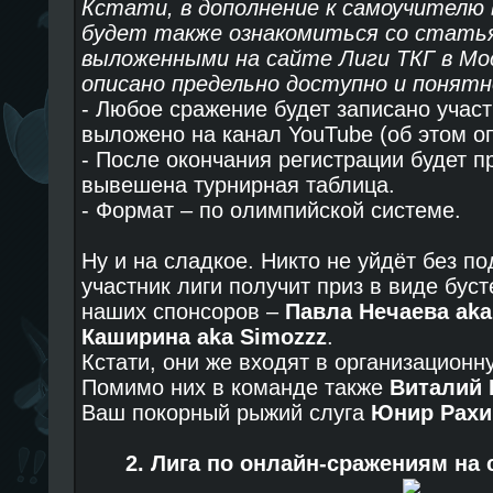
Кстати, в дополнение к самоучителю 
будет также ознакомиться со статья
выложенными на сайте Лиги ТКГ в Мо
описано предельно доступно и понятн
- Любое сражение будет записано участ
выложено на канал YouTube (об этом оп
- После окончания регистрации будет 
вывешена турнирная таблица.
- Формат – по олимпийской системе.
Ну и на сладкое. Никто не уйдёт без по
участник лиги получит приз в виде буст
наших спонсоров –
Павла Нечаева aka
Каширина aka Simozzz
.
Кстати, они же входят в организационн
Помимо них в команде также
Виталий 
Ваш покорный рыжий слуга
Юнир Рахим
2. Лига по онлайн-сражениям на