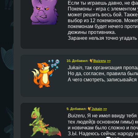
Если ты играешь давно, не фак
Покемоны - игра с элементом 
может решить весь бой. Также 
выбор из 12 покемонов. Может 
покемонам будет нечего проти
дюжины противника.
Заранее нельзя точно угадать
10. Добавил:
Buizeru
>>
Jukain
, так организация пропа
Но да, согласен, правила бы
А чего смотреть, записывайся 
9. Добавил:
Jukain
>>
Buizeru
, Я не имел ввиду тебя
тех людей(в основном гимы) к
и новичкам было сложно и поч
З.Ы. Надеюсь сейчас народу н