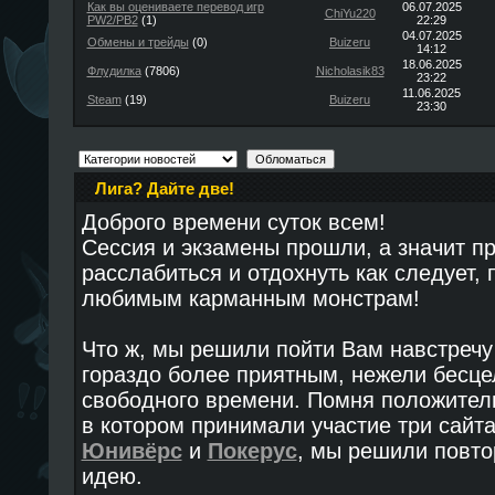
Как вы оцениваете перевод игр
06.07.2025
ChiYu220
PW2/PB2
(1)
22:29
04.07.2025
Обмены и трейды
(0)
Buizeru
14:12
18.06.2025
Флудилка
(7806)
Nicholasik83
23:22
11.06.2025
Steam
(19)
Buizeru
23:30
Лига? Дайте две!
Доброго времени суток всем!
Сессия и экзамены прошли, а значит 
расслабиться и отдохнуть как следует,
любимым карманным монстрам!
Что ж, мы решили пойти Вам навстречу 
гораздо более приятным, нежели бесце
свободного времени. Помня положител
в котором принимали участие три сайт
Юнивёрс
и
Покерус
, мы решили повто
идею.