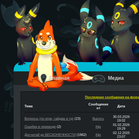
Главная
Медиа
Последние сообщения на фор
Сообщение
Тема
Дата
от
30.03.2026
Вопросы (по игре, гайдам и тд)
(23)
Buizeru
19:02
01.02.2026
Ошибки в переводе
(2)
Kijo
19:29
02.12.2025
Досчитай до БЕСКОНЕЧНОСТИ
(1962)
Kijo
23:07