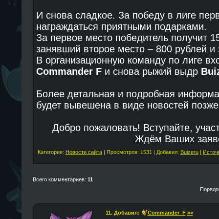
И снова сладкое. За победу в лиге пер
награждаться приятными подарками.
За первое место победитель получит 15
занявший второе место – 800 рублей и з
В организационную команду по лиге вх
Commander F
и снова рыжий выдр
Bui
Более детальная и подробная информац
будет вывешена в виде новостей позже
Добро пожаловать! Вступайте, учас
Ждём Ваших заяв
Категория:
Новости сайта
| Просмотров: 1531 | Добавил:
Buizeru
|
Источ
Всего комментариев:
11
Порядо
11. Добавил:
Commander_F
>>