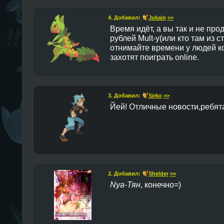
4. Добавил:
Jukain
>>
Время идёт, а вы так и не про
рублей Mult-у(или кто там из с
отнимайте времени у людей 
захотят поиграть online.
3. Добавил:
Sirko
>>
Йей! Отличные новости,ребят
2. Добавил:
Shelder
>>
Nya-Тян
, конечно=)