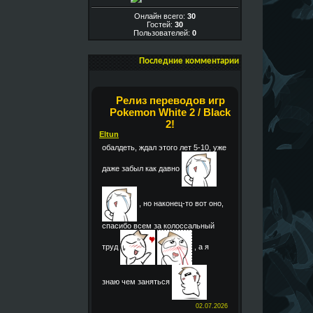
Онлайн всего:
30
Гостей:
30
Пользователей:
0
Последние комментарии
Релиз переводов игр
Pokemon White 2 / Black
2!
Eltun
обалдеть, ждал этого лет 5-10, уже
даже забыл как давно
, но наконец-то вот оно,
спасибо всем за колоссальный
труд
, а я
знаю чем заняться
02.07.2026