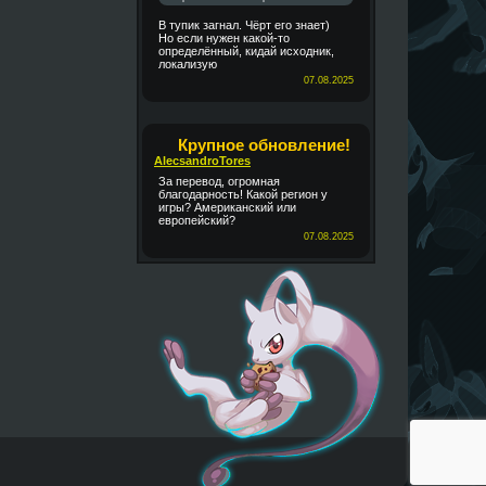
В тупик загнал. Чёрт его знает)
Но если нужен какой-то
определённый, кидай исходник,
локализую
07.08.2025
Крупное обновление!
AlecsandroTores
За перевод, огромная
благодарность! Какой регион у
игры? Американский или
европейский?
07.08.2025