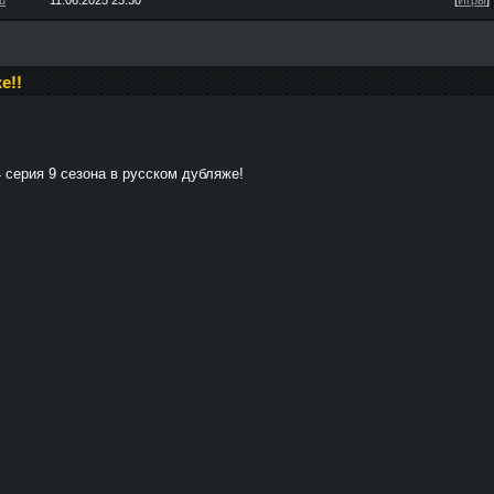
u
11.06.2025 23:30
[
Игры
]
е!!
 серия 9 сезона в русском дубляже!