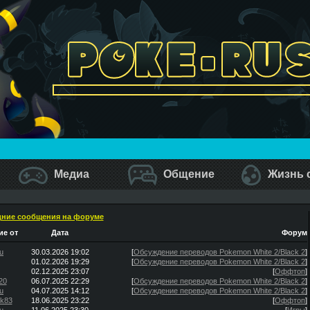
Медиа
Общение
Жизнь 
ние сообщения на форуме
е от
Дата
Форум
u
30.03.2026 19:02
[
Обсуждение переводов Pokemon White 2/Black 2
]
01.02.2026 19:29
[
Обсуждение переводов Pokemon White 2/Black 2
]
02.12.2025 23:07
[
Оффтоп
]
20
06.07.2025 22:29
[
Обсуждение переводов Pokemon White 2/Black 2
]
u
04.07.2025 14:12
[
Обсуждение переводов Pokemon White 2/Black 2
]
ik83
18.06.2025 23:22
[
Оффтоп
]