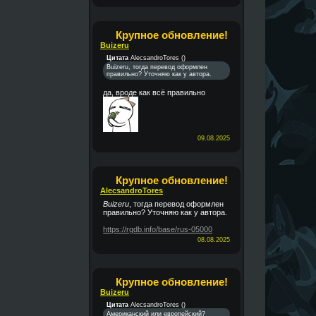
Крупное обновление!
Buizeru
Цитата
AlecsandroTores
(
)
Buizeru, тогда перевод оформлен
правильно? Уточняю как у автора.
да, вроде как всё правильно
09.08.2025
Крупное обновление!
AlecsandroTores
Buizeru
, тогда перевод оформлен
правильно? Уточняю как у автора.
https://rgdb.info/base/rus-05000
08.08.2025
Крупное обновление!
Buizeru
Цитата
AlecsandroTores
(
)
Американский или европейский?