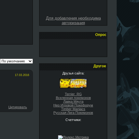
Для добавления необходима
авторизация
Опрос
Другое
Друзья сайта:
17.03.2016
Terrier_RG
Вселенная покемонов
Лавка Мяута
Нео Игровой Покефорум
Цитировать
Timber Maniacs
Русская Лига Покемонов
Счетчики: