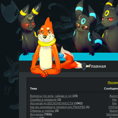
Главная
Послед
Тема
Сообщени
Вопросы (по игре, гайдам и тд)
(23)
Buizer
Ошибки в переводе
(2)
Kijo
Досчитай до БЕСКОНЕЧНОСТИ
(1962)
Kijo
Как вы оцениваете перевод игр PW2/PB2
(1)
ChiYu2
Обмены и трейды
(0)
Buizer
Флудилка
(7806)
Nicholas