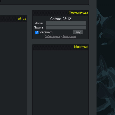
Форма входа
Сейчас 23:12
08:25
Логин:
Пароль:
запомнить
Забыл пароль
·
Регистрация
Мини-чат