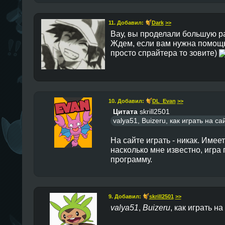
11. Добавил:
Dark
>>
Вау, вы проделали большую р
Ждем, если вам нужна помощь
просто спрайтера то зовите)
10. Добавил:
DL_Evan
>>
Цитата
skrill2501
valya51, Buizeru, как играть на с
На сайте играть - никак. Имее
насколько мне известно, игра
программу.
9. Добавил:
skrill2501
>>
valya51
,
Buizeru
, как играть н