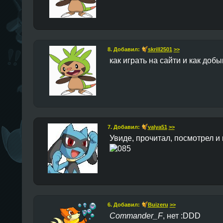
8. Добавил:
skrill2501
>>
как играть на сайти и как добы
7. Добавил:
valya51
>>
Увиде, прочитал, посмотрел и
6. Добавил:
Buizeru
>>
Commander_F
, нет :DDD