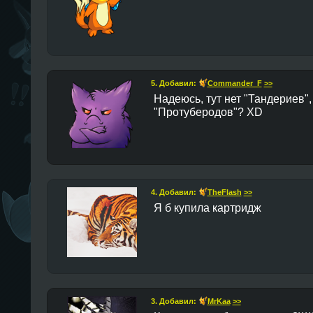
5. Добавил:
Commander_F
>>
Надеюсь, тут нет "Тандериев",
"Протуберодов"? XD
4. Добавил:
TheFlаsh
>>
Я б купила картридж
3. Добавил:
MrKaa
>>