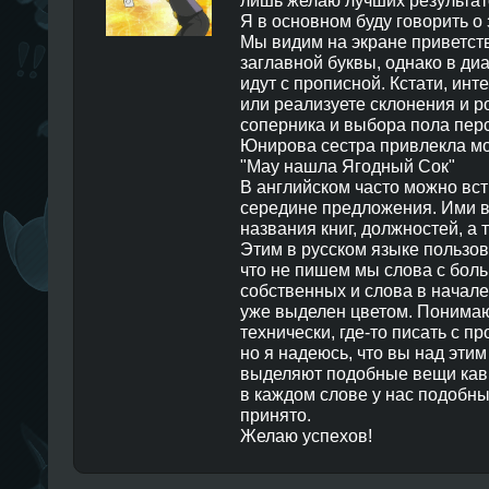
лишь желаю лучших результат
Я в основном буду говорить о 
Мы видим на экране приветст
заглавной буквы, однако в ди
идут с прописной. Кстати, инт
или реализуете склонения и р
соперника и выбора пола пер
Юнирова сестра привлекла м
"Мау нашла Ягодный Сок"
В английском часто можно вст
середине предложения. Ими в
названия книг, должностей, а
Этим в русском языке пользова
что не пишем мы слова с бол
собственных и слова в начал
уже выделен цветом. Понимаю
технически, где-то писать с пр
но я надеюсь, что вы над этим
выделяют подобные вещи кавы
в каждом слове у нас подобн
принято.
Желаю успехов!