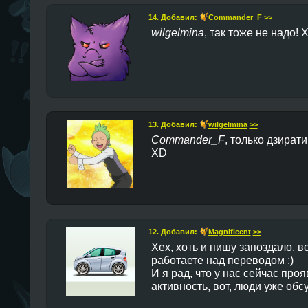
14. Добавил:
Commander_F
>>
wilgelmina
, так тоже не надо! 
13. Добавил:
wilgelmina
>>
Commander_F
, только дзират
ХD
12. Добавил:
Magnificent
>>
Хех, хоть и пишу запоздало, вс
работаете над переводом :)
И я рад, что у нас сейчас про
активность, вот, люди уже об