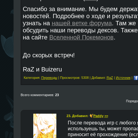
Спасибо за внимание. Мы будем держат
новостей. Подробнее о ходе и результа
узнать на
нашей ветке форума
. Там же
обсудить наши переводы дексов. Также
на сайте
Вселенной Покемонов
.
До скорых встреч!
RaZ и Buizeru
Категория:
Переводы
| Просмотров: 5308 | Добавил:
RaZ
|
Источник
|
Всего комментариев:
23
Порядо
23. Добавил:
Paddy
>>
После перевода игр с любого я
используешь ты, может пропас
приносит её прохождение (есл