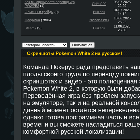
Как вы оцениваете перевод игр
06.07.2025
ChiYu220
PW2/PB2
(1)
22:29
04.07.2025
Обмены и трейды
(0)
Buizeru
14:12
18.06.2025
Флудилка
(7806)
Nicholasik83
23:22
11.06.2025
Steam
(19)
Buizeru
23:30
Скриншоты Pokemon White 2 на русском!
Команда Покерус рада представить в
плоды своего труда по переводу покеигр
скриншотах и видео - это полноценная
Pokemon White 2, в которую были доб
Переведённая игра без проблем запуск
на эмуляторе, так и на реальной консо
данный момент остаётся непереведена 
однако готова программная часть и все 
времени вы сможете насладиться ваше
комфортной русской локализации!