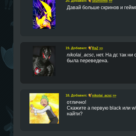
20. Добавил:
Stuntorex
>>
Давай больше скринов и гей
19. Добавил:
RaZ
>>
nikolai_acsc
, нет. На дс так н
была переведена.
18. Добавил:
nikolai_acsc
>>
отлично!
Скажите а первую black или w
найти?