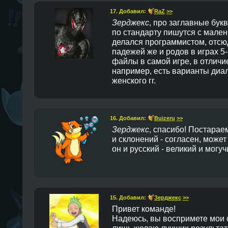
17. Добавил:
RaZ
>>
Зерджекс
, про заглавные бук
по стандарту пишутся с мален
делался программистом, отсю
падежей же и родов в играх 5
файлы в самой игре, в отличи
например, есть варианты диал
женского гг.
16. Добавил:
Buizeru
>>
Зерджекс
, спасибо! Постарае
и склонений - согласен, может
он и русский - великий и могуч
15. Добавил:
Зерджекс
>>
Привет команде!
Надеюсь, вы воспримете мои 