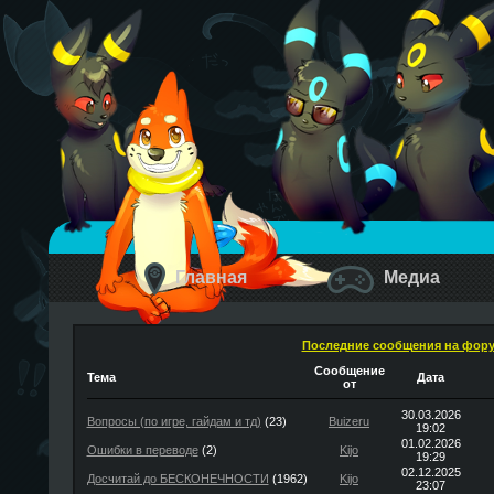
Главная
Медиа
Последние сообщения на фор
Сообщение
Тема
Дата
от
30.03.2026
Вопросы (по игре, гайдам и тд)
(23)
Buizeru
19:02
01.02.2026
Ошибки в переводе
(2)
Kijo
19:29
02.12.2025
Досчитай до БЕСКОНЕЧНОСТИ
(1962)
Kijo
23:07