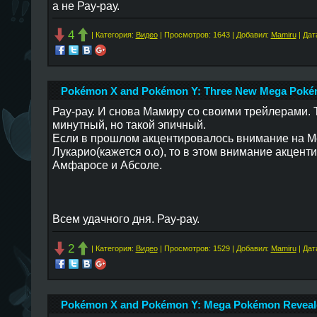
а не Рау-рау.
4
| Категория:
Видео
| Просмотров: 1643 | Добавил:
Mamiru
| Дат
Pokémon X and Pokémon Y: Three New Mega Poké
Рау-рау. И снова Мамиру со своими трейлерами. 
минутный, но такой эпичный.
Если в прошлом акцентировалось внимание на Ме
Лукарио(кажется о.о), то в этом внимание акцент
Амфаросе и Абсоле.
Всем удачного дня. Рау-рау.
2
| Категория:
Видео
| Просмотров: 1529 | Добавил:
Mamiru
| Дат
Pokémon X and Pokémon Y: Mega Pokémon Reveal