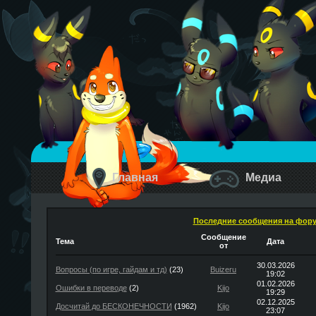
Главная
Медиа
Последние сообщения на фор
Сообщение
Тема
Дата
от
30.03.2026
Вопросы (по игре, гайдам и тд)
(23)
Buizeru
19:02
01.02.2026
Ошибки в переводе
(2)
Kijo
19:29
02.12.2025
Досчитай до БЕСКОНЕЧНОСТИ
(1962)
Kijo
23:07