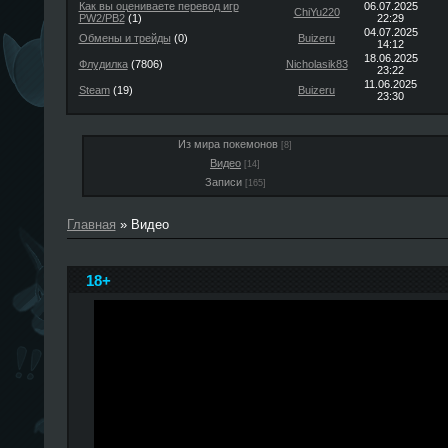
Как вы оцениваете перевод игр
06.07.2025
ChiYu220
PW2/PB2
(1)
22:29
04.07.2025
Обмены и трейды
(0)
Buizeru
14:12
18.06.2025
Флудилка
(7806)
Nicholasik83
23:22
11.06.2025
Steam
(19)
Buizeru
23:30
Из мира покемонов
[8]
Видео
[14]
Записи
[165]
Главная
»
Видео
18+