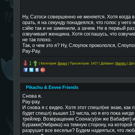
Ну, Сатоси совершенно не меняется. Хотя когда 
орать, я на секунду понадеялся, что голос у него
сэйю так и не заменили, а зачем. Не в первый раз 
озвучивает женщина. Хотя соглашусь, что озвучи
не так плохо.
Так, о чем это я? Ну, Слоупок прокололся, Слоупо
Рау-Рау.
1
| Категория:
Видео
| Просмотров: 1427 | Добавил:
Mamiru
| Дат
Pikachu & Eevee Friends
Снова я.
Рау-рау.
И снова я с видео. Хотя этот спешл(не знаю, как 
будет спешл) вышел 13 числа, но я его пока нигд
трейлер. Возвращение Соонасу(он же Вабафет) 
Буракки(Умбрика) на темную сторону, на которой 
разрушит все веселье? Будем надеяться, что л