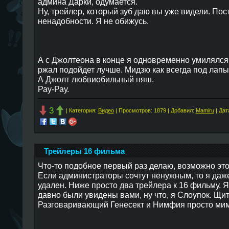
админа Дарки, одумается.
Ну, трейлер, который зуб даю вы уже видели. Пос
ненадобности. Я не обижусь.
А с Джолтеона в конце я одновременно умилялся 
ржал подойдет лучше. Мидзю как всегда под лапы
А Джолт любвиобильный няш.
Рау-Рау.
3
| Категория:
Видео
| Просмотров: 1879 | Добавил:
Mamiru
| Дат
Трейлеры 16 фильма
Что-то подобное первый раз делаю, возможно это
Если администраторы сочтут ненужным, то я даже
удален. Ниже просто два трейлера к 16 фильму. 
давно были увидены вами, ну что, я Слоупок. Щит
Разговаривающий Генесект и Нимфия просто мим