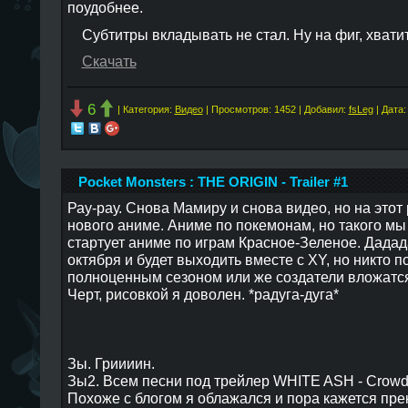
поудобнее.
Субтитры вкладывать не стал. Ну на фиг, хватит
Скачать
6
| Категория:
Видео
| Просмотров: 1452 | Добавил:
fsLeg
| Дата
Pocket Monsters : THE ORIGIN - Trailer #1
Рау-рау. Снова Мамиру и снова видео, но на это
нового аниме. Аниме по покемонам, но такого мы
стартует аниме по играм Красное-Зеленое. Дада
октября и будет выходить вместе с XY, но никто по
полноценным сезоном или же создатели вложатся
Черт, рисовкой я доволен. *радуга-дуга*
Зы. Гриииин.
Зы2. Всем песни под трейлер WHITE ASH - Crow
Похоже с блогом я облажался и пора кажется пре