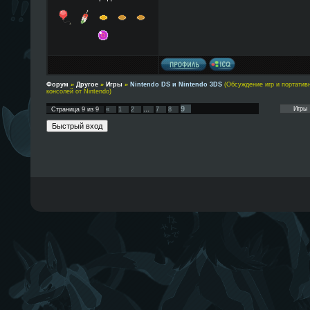
Форум
»
Другое
»
Игры
»
Nintendo DS и Nintendo 3DS
(Обсуждение игр и портатив
консолей от Nintendo)
9
Страница
9
из
9
«
1
2
…
7
8