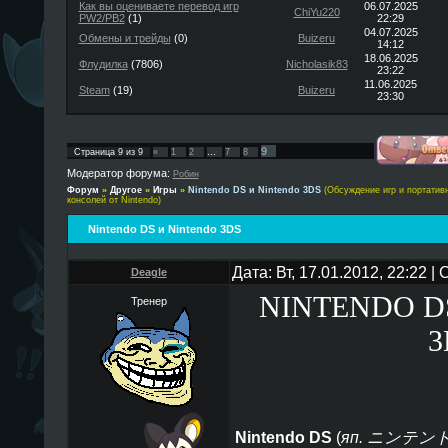
Как вы оцениваете перевод игр
06.07.2025
ChiYu220
PW2/PB2
(1)
22:29
04.07.2025
Обмены и трейды
(0)
Buizeru
14:12
18.06.2025
Флудилка
(7806)
Nicholasik83
23:22
11.06.2025
Steam
(19)
Buizeru
23:30
9
Страница
9
из
9
«
1
2
…
7
8
Модератор форума:
Робин
Форум
»
Другое
»
Игры
»
Nintendo DS и Nintendo 3DS
(Обсуждение игр и портатив
консолей от Nintendo)
Nintendo DS и Nintendo 3DS
Дата: Вт, 17.01.2012, 22:22 
Deagle
NINTENDO D
Тренер
3
Nintendo DS
(
яп. ニンテン