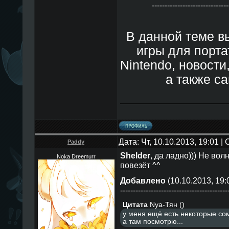
------------------------------
В данной теме в
игры для порт
Nintendo, новости
а также с
Дата: Чт, 10.10.2013, 19:01 
Paddy
Shelder
, да ладно))) Не во
Noka Dreemurr
повезёт ^^
Добавлено
(10.10.2013, 19:
------------------------------------------
Цитата
Nya-Тян
(
)
у меня ещё есть некоторые сом
а там посмотрю...