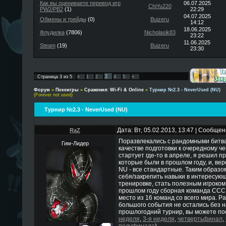
Как вы оцениваете перевод игр
06.07.2025
ChiYu220
PW2/PB2
(1)
22:29
04.07.2025
Обмены и трейды
(0)
Buizeru
14:12
18.06.2025
Флудилка
(7806)
Nicholasik83
23:22
11.06.2025
Steam
(19)
Buizeru
23:30
3
Страница
3
из
5
«
1
2
4
5
»
Форум
»
Покеигры
»
Сражения: Wi-Fi & Online
»
Турнир №2.3 - NeverUsed (NU)
(Forever not used)
Турнир №2.3 - NeverUsed (NU)
Дата: Вт, 05.02.2013, 13:47 | Сообще
RaZ
Поразвлекались с рандомными битвам
Гим-Лидер
качестве подготовки к очередному ч
стартует где-то в апреле, я решил 
которые были в прошлом году, и, веро
NU - все стандартные. Таким образо
себя/закрепить навыки в интересующ
тренировке, стать полезным игроком
прошлом году сборная команда ССС
место из 16 команд со всего мира. Ра
большого события не остались без на
прошлогодний турнир, вы можете пос
неделя
,
3-я неделя
,
четвертьфинал
,