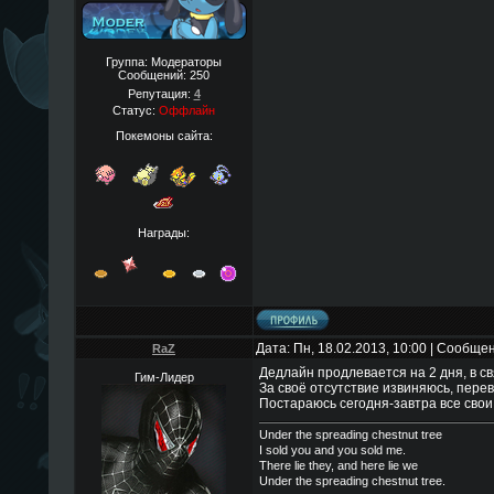
Группа: Модераторы
Сообщений:
250
Репутация:
4
Статус:
Оффлайн
Покемоны сайта:
Награды:
Дата: Пн, 18.02.2013, 10:00 | Сообще
RaZ
Дедлайн продлевается на 2 дня, в св
Гим-Лидер
За своё отсутствие извиняюсь, пере
Постараюсь сегодня-завтра все свои
Under the spreading chestnut tree
I sold you and you sold me.
There lie they, and here lie we
Under the spreading chestnut tree.