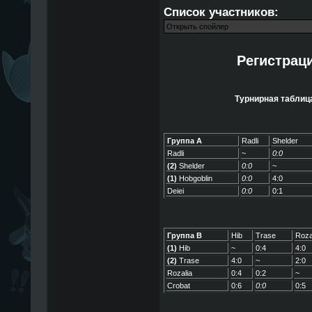
Список участников:
Регистрац
Турнирная таблица
Группа A
Radli
Shelder
Radli
~
0:0
(2)
Shelder
0:0
~
(1)
Hobgoblin
0:0
4:0
Deiei
0:0
0:1
Группа B
Hib
Trase
Roza
(1)
Hib
~
0:4
4:0
(2)
Trase
4:0
~
2:0
Rozalia
0:4
0:2
~
Crobat
0:6
0:0
0:5