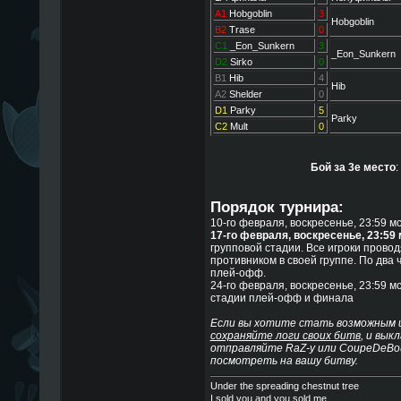
A1
Hobgoblin
3
Hobgoblin
B2
Trase
0
C1
_Eon_Sunkern
3
_Eon_Sunkern
D2
Sirko
0
B1
Hib
4
Hib
A2
Shelder
0
D1
Parky
5
Parky
C2
Mult
0
Бой за 3е место
:
Порядок турнира:
10-го февраля, воскресенье, 23:59 мс
17-го февраля, воскресенье, 23:59 
групповой стадии. Все игроки провод
противником в своей группе. По два 
плей-офф.
24-го февраля, воскресенье, 23:59 м
стадии плей-офф и финала
Если вы хотите стать возможным и
сохраняйте логи своих битв
, и вык
отправляйте RaZ-у или CoupeDeBou
посмотреть на вашу битву.
Under the spreading chestnut tree
I sold you and you sold me.