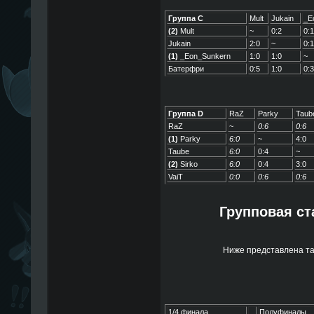
Группа C
Mult
Jukain
_E
(2)
Mult
~
0:2
0:1
Jukain
2:0
~
0:1
(1)
_Eon_Sunkern
1:0
1:0
~
Батерфри
0:5
1:0
0:3
Группа D
RaZ
Parky
Taub
RaZ
~
0:6
0:6
(1)
Parky
6:0
~
4:0
Taube
6:0
0:4
~
(2)
Sirko
6:0
0:4
3:0
VaiT
0:0
0:6
0:6
Групповая ст
Ниже представлена та
1/4 финала
Полуфиналы