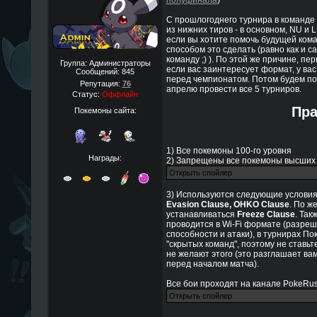
полуфинала
)
С прошлогоднего турнира в команде
из нижних тиров - в основном, NU и 
если вы хотите помочь будущей кома
способом это сделать (равно как и 
команду ;) ). По этой же причине, п
Группа: Администраторы
если вас заинтересует формат, у ва
Сообщений:
845
перед чемпионатом. Потом будем по
Репутация:
76
апрелю провести все 5 турниров.
Статус:
Оффлайн
Пр
Покемоны сайта:
1) Все покемоны 100-го уровня
Награды:
2) Запрещены все покемоны высших 
3) Используются следующие услови
Evasion Clause, OHKO Clause
. По ж
устанавливаться
Freeze Clause
. Так
проводится в Wi-Fi формате (разр
способности и атаки), в турнирах П
"скрытых команд", поэтому не ставьте
не желают этого (это разглашает ва
перед началом матча).
Все бои проходят на канале PokeRus