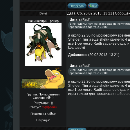
Дата: Ср, 20.02.2013, 13:21 | Сообще
Deiei
Цитата
(
Radli
)
Начинающий Тренер
В понедельник у меня вообще не получило
противников где-то с 22:00.
я около 22:30 по московскому времен
Shelder, Tim и еще shel(и какие-то 4 
все 1-ое место Radli заранее отдали,
Шелдер)))
Добавлено
(20.02.2013, 13:21)
---------------------------------------------
Цитата
(
Radli
)
В понедельник у меня вообще не получило
противников где-то с 22:00.
я около 22:30 по московскому времен
Shelder, Tim и еще shel(и какие-то 4 
все 1-ое место Radli заранее отдали,
игры только для престижа и набора 
Группа: Пользователи
Сообщений:
9
Репутация:
0
Статус:
Оффлайн
Покемоны сайта:
Награды: