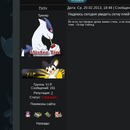
Дата: Ср, 20.02.2013, 18:48 | Сообще
Parky
Надеюсь сегодня увидеть сетку пле
Тренер
Во всех пустяковых делах важен стиль, а не ис
тоже. -Оскар Уайльд
Группа: V.I.P.
Сообщений:
191
Репутация:
2
Статус:
Оффлайн
Покемоны сайта:
Награды: