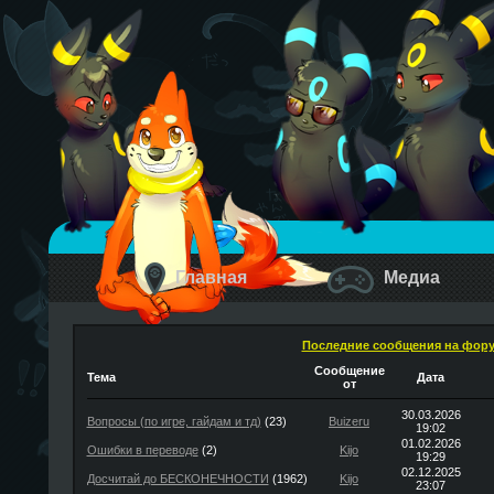
Главная
Медиа
Последние сообщения на фор
Сообщение
Тема
Дата
от
30.03.2026
Вопросы (по игре, гайдам и тд)
(23)
Buizeru
19:02
01.02.2026
Ошибки в переводе
(2)
Kijo
19:29
02.12.2025
Досчитай до БЕСКОНЕЧНОСТИ
(1962)
Kijo
23:07