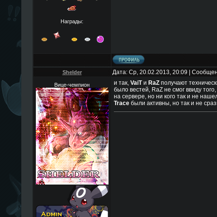
Награды:
Дата: Ср, 20.02.2013, 20:09 | Сообще
Shelder
и так,
VaiT
и
RaZ
получают технически
Вице-чемпион
было вестей, RaZ не смог ввиду того,
на сервере, но ни кого так и не наше
Trace
были активны, но так и не срази