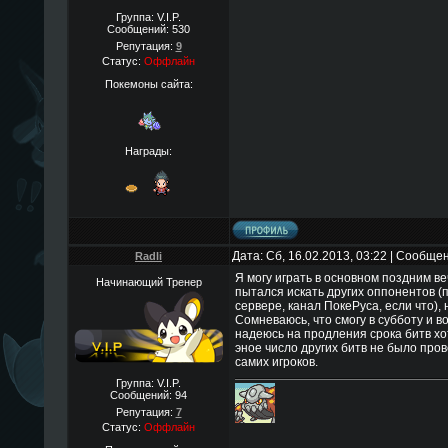
Группа: V.I.P.
Сообщений:
530
Репутация:
9
Статус:
Оффлайн
Покемоны сайта:
Награды:
Дата: Сб, 16.02.2013, 03:22 | Сообще
Radli
Я могу играть в основном поздним ве
Начинающий Тренер
пытался искать других оппонентов (п
сервере, канал ПокеРуса, если что), 
Сомневаюсь, что смогу в субботу и в
надеюсь на продления срока битв хот
эное число других битв не было пров
самих игроков.
Группа: V.I.P.
Сообщений:
94
Репутация:
7
Статус:
Оффлайн