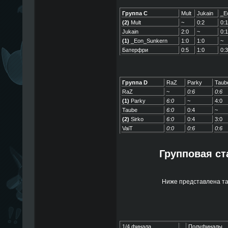
Группа C
Mult
Jukain
_E
(2)
Mult
~
0:2
0:1
Jukain
2:0
~
0:1
(1)
_Eon_Sunkern
1:0
1:0
~
Батерфри
0:5
1:0
0:3
Группа D
RaZ
Parky
Taub
RaZ
~
0:6
0:6
(1)
Parky
6:0
~
4:0
Taube
6:0
0:4
~
(2)
Sirko
6:0
0:4
3:0
VaiT
0:0
0:6
0:6
Групповая ст
Ниже представлена та
1/4 финала
Полуфиналы