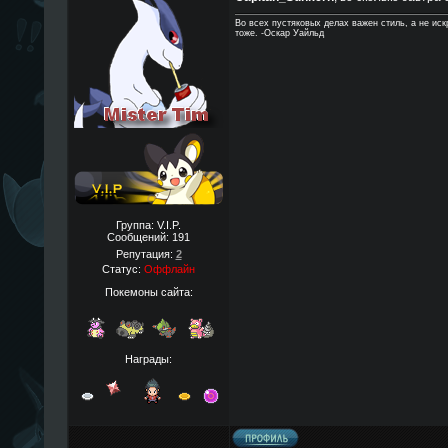
Во всех пустяковых делах важен стиль, а не ис
тоже. -Оскар Уайльд
Группа: V.I.P.
Сообщений:
191
Репутация:
2
Статус:
Оффлайн
Покемоны сайта:
Награды: