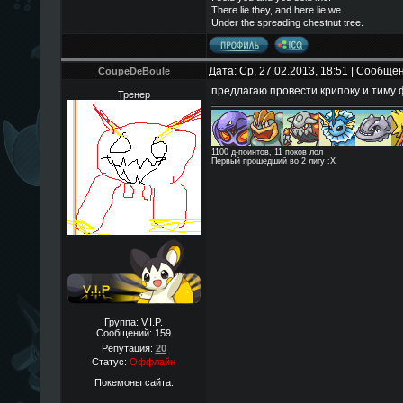
There lie they, and here lie we
Under the spreading chestnut tree.
Дата: Ср, 27.02.2013, 18:51 | Сообще
CoupeDeBoule
предлагаю провести крипоку и тиму ф
Тренер
1100 д-поинтов, 11 поков лол
Первый прошедший во 2 лигу :Х
Группа: V.I.P.
Сообщений:
159
Репутация:
20
Статус:
Оффлайн
Покемоны сайта: