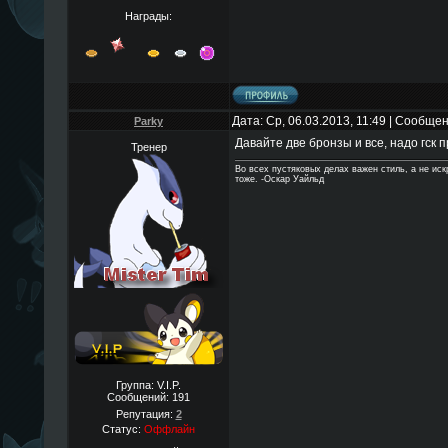
Награды:
Дата: Ср, 06.03.2013, 11:49 | Сообще
Parky
Давайте две бронзы и все, надо гск 
Тренер
Во всех пустяковых делах важен стиль, а не ис
тоже. -Оскар Уайльд
Группа: V.I.P.
Сообщений:
191
Репутация:
2
Статус:
Оффлайн