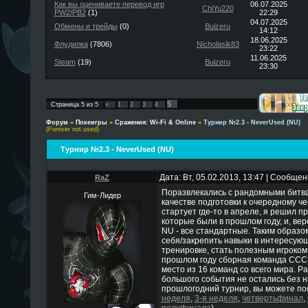
Как вы оцениваете перевод игр
06.07.2025
ChiYu220
PW2/PB2
(1)
22:29
04.07.2025
Обмены и трейды
(0)
Buizeru
14:12
18.06.2025
Флудилка
(7806)
Nicholasik83
23:22
11.06.2025
Steam
(19)
Buizeru
23:30
5
Страница
5
из
5
«
1
2
3
4
Форум
»
Покеигры
»
Сражения: Wi-Fi & Online
»
Турнир №2.3 - NeverUsed (NU)
(Forever not used)
Турнир №2.3 - NeverUsed (NU)
Дата: Вт, 05.02.2013, 13:47 | Сообще
RaZ
Поразвлекались с рандомными битвам
Гим-Лидер
качестве подготовки к очередному ч
стартует где-то в апреле, я решил 
которые были в прошлом году, и, веро
NU - все стандартные. Таким образо
себя/закрепить навыки в интересующ
тренировке, стать полезным игроком
прошлом году сборная команда ССС
место из 16 команд со всего мира. Ра
большого события не остались без на
прошлогодний турнир, вы можете пос
неделя
,
3-я неделя
,
четвертьфинал
,