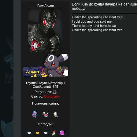
Если Хиб до конца вечера не отпише
Гим-Лидер
победу.
Under the spreading chestnut tree
I sold you and you sold me.
There lie they, and here lie we
Under the spreading chestnut tree.
Группа: Администраторы
Сообщений:
845
Репутация:
76
Статус:
Оффлайн
Покемоны сайта:
Награды: