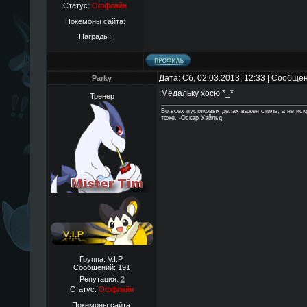
Статус:
Оффлайн
Покемоны сайта:
Награды:
Дата: Сб, 02.03.2013, 12:33 | Сообще
Parky
Медальку хосю *_*
Тренер
Во всех пустяковых делах важен стиль, а не ис
тоже. -Оскар Уайльд
Группа: V.I.P.
Сообщений:
191
Репутация:
2
Статус:
Оффлайн
Покемоны сайта: