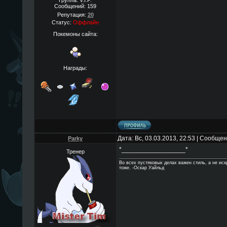
Группа: V.I.P.
Сообщений:
159
Репутация:
20
Статус:
Оффлайн
Покемоны сайта:
Награды:
Дата: Вс, 03.03.2013, 22:53 | Сообще
Parky
*__________________*
Тренер
Во всех пустяковых делах важен стиль, а не ис
тоже. -Оскар Уайльд