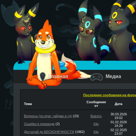
Главная
Медиа
Последние сообщения на фор
Сообщение
Тема
Дата
от
30.03.2026
Вопросы (по игре, гайдам и тд)
(23)
Buizeru
19:02
01.02.2026
Ошибки в переводе
(2)
Kijo
19:29
02.12.2025
Досчитай до БЕСКОНЕЧНОСТИ
(1962)
Kijo
23:07