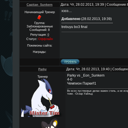
Дата: Чт, 28.02.2013, 19:39 | Сообщение 
Capitan_Sunkern
хэзэ....
Начинающий Тренер
Добавлено
(28.02.2013, 19:39)
---------------------------------------------
Группа:
Заблокированные
trebuyu bo3 final
Сообщений:
8
Репутация:
0
Статус:
Оффлайн
Покемоны сайта:
Награды:
Дата: Чт, 28.02.2013, 19:40 | Сообще
Parky
Parky vs _Eon_Sunkern
Тренер
4-0
Чемпион Парки!!1
Во всех пустяковых делах важен стиль, а не ис
тоже. -Оскар Уайльд