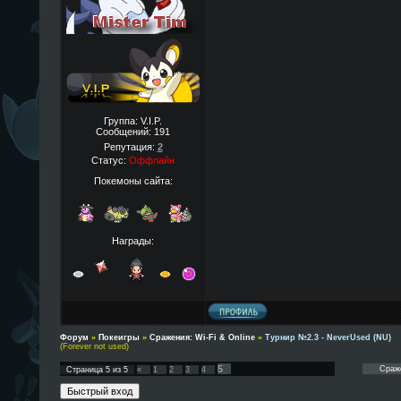
Группа: V.I.P.
Сообщений:
191
Репутация:
2
Статус:
Оффлайн
Покемоны сайта:
Награды:
Форум
»
Покеигры
»
Сражения: Wi-Fi & Online
»
Турнир №2.3 - NeverUsed (NU)
(Forever not used)
5
Страница
5
из
5
«
1
2
3
4