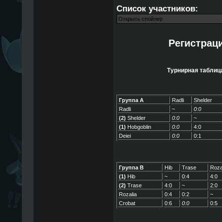
Список участников:
Регистрац
Турнирная таблица
Группа A
Radli
Shelder
Radli
~
0:0
(2)
Shelder
0:0
~
(1)
Hobgoblin
0:0
4:0
Deiei
0:0
0:1
Группа B
Hib
Trase
Roza
(1)
Hib
~
0:4
4:0
(2)
Trase
4:0
~
2:0
Rozalia
0:4
0:2
~
Crobat
0:6
0:0
0:5