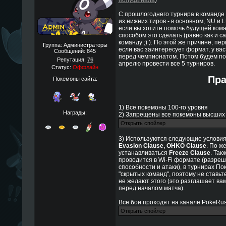
полуфинала
)
С прошлогоднего турнира в команде
из нижних тиров - в основном, NU и 
если вы хотите помочь будущей кома
способом это сделать (равно как и 
команду ;) ). По этой же причине, п
Группа: Администраторы
если вас заинтересует формат, у ва
Сообщений:
845
перед чемпионатом. Потом будем по
Репутация:
76
апрелю провести все 5 турниров.
Статус:
Оффлайн
Пр
Покемоны сайта:
1) Все покемоны 100-го уровня
Награды:
2) Запрещены все покемоны высших 
3) Используются следующие услови
Evasion Clause, OHKO Clause
. По ж
устанавливаться
Freeze Clause
. Так
проводится в Wi-Fi формате (разр
способности и атаки), в турнирах П
"скрытых команд", поэтому не ставьте
не желают этого (это разглашает ва
перед началом матча).
Все бои проходят на канале PokeRus