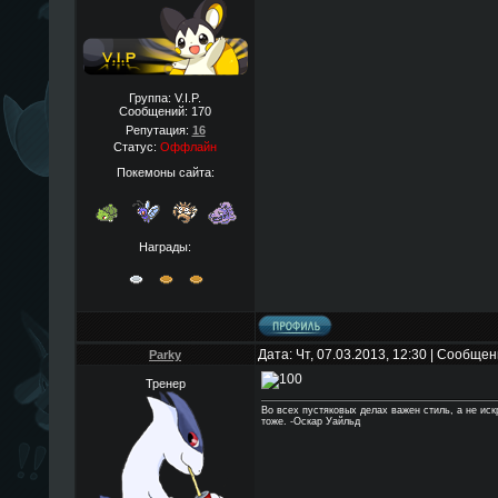
Группа: V.I.P.
Сообщений:
170
Репутация:
16
Статус:
Оффлайн
Покемоны сайта:
Награды:
Дата: Чт, 07.03.2013, 12:30 | Сообще
Parky
Тренер
Во всех пустяковых делах важен стиль, а не ис
тоже. -Оскар Уайльд