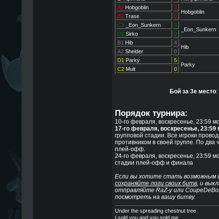
A1
Hobgoblin
3
Hobgoblin
B2
Trase
0
C1
_Eon_Sunkern
3
_Eon_Sunkern
D2
Sirko
0
B1
Hib
4
Hib
A2
Shelder
0
D1
Parky
5
Parky
C2
Mult
0
Бой за 3е место
:
Порядок турнира:
10-го февраля, воскресенье, 23:59 мс
17-го февраля, воскресенье, 23:59 
групповой стадии. Все игроки провод
противником в своей группе. По два 
плей-офф.
24-го февраля, воскресенье, 23:59 м
стадии плей-офф и финала
Если вы хотите стать возможным и
сохраняйте логи своих битв
, и вык
отправляйте RaZ-у или CoupeDeBou
посмотреть на вашу битву.
Under the spreading chestnut tree
I sold you and you sold me.