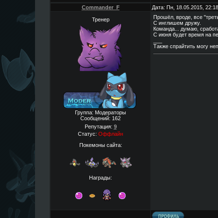
Commander_F
Дата: Пн, 18.05.2015, 22:
Прошёл, вроде, все "третьи
Тренер
С инглишем дружу.
Команда... думаю, сработ
С июня будет время на п
___
Также спрайтить могу неп
Группа: Модераторы
Сообщений:
162
Репутация:
9
Статус:
Оффлайн
Покемоны сайта:
Награды: