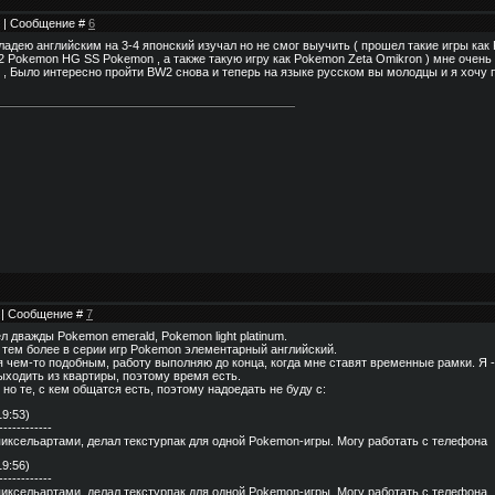
50 | Сообщение #
6
ладею английским на 3-4 японский изучал но не смог выучить ( прошел такие игры ка
Pokemon HG SS Pokemon , а также такую игру как Pokemon Zeta Omikron ) мне очень
ь , Было интересно пройти BW2 снова и теперь на языке русском вы молодцы и я хочу
6 | Сообщение #
7
л дважды Pokemon emerald, Pokemon light platinum.
, тем более в серии игр Pokemon элементарный английский.
я чем-то подобным, работу выполняю до конца, когда мне ставят временные рамки. Я -
ыходить из квартиры, поэтому время есть.
но те, с кем общатся есть, поэтому надоедать не буду с:
19:53)
------------
пиксельартами, делал текстурпак для одной Pokemon-игры. Могу работать с телефона
19:56)
------------
пиксельартами, делал текстурпак для одной Pokemon-игры. Могу работать с телефона