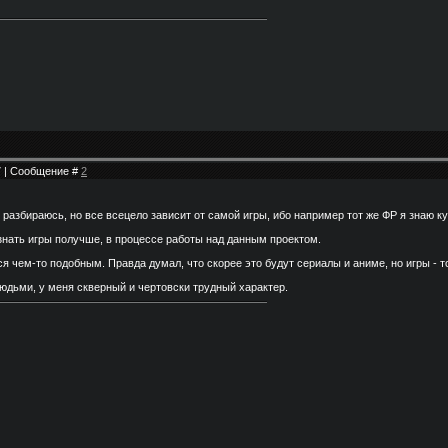
37 | Сообщение #
2
 разбираюсь, но все всецело зависит от самой игры, ибо например тот же ФР я знаю к
знать игры получше, в процессе работы над данным проектом.
ся чем-то подобным. Правда думал, что скорее это будут сериалы и аниме, но игры - 
юдьми, у меня скверный и чертовски трудный характер.