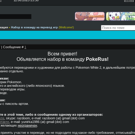
u
11.06.2025 23:30
[
Игры
]
мация
»
Набор в команду на перевод игр
(Wellcome!)
37 | Сообщение #
1
Всем привет!
Объявляется набор в команду
PokeRus!
ебуются переводчики и художники для работы с Pokemon White 2, в дальнейшем потр
занно отдельно.
икам:
серии Pokemon.
го и английского (либо японского) языков.
 переводом игры.
анде.
ам:
ы с пиксель-артом.
е в этой теме, либо в сообщениях одному из организаторов:
кте
, skype: razdoom, e-mail: razdoom (at) gmail (dot) com
нтакте
, e-mail: yunirka1986 (at) gmail (dot) com
м желающих
неограничен
.
принять участие в переводе, но не подходите под какое-либо требование, отписывайте