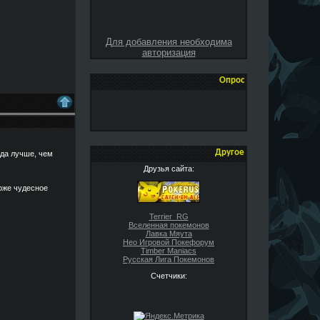
Для добавления необходима
авторизация
Опрос
Другое
уда лучше, чем
Друзья сайта:
тоже чудесное
Terrier_RG
Вселенная покемонов
Лавка Мяута
Нео Игровой Покефорум
Timber Maniacs
Русская Лига Покемонов
Счетчики: