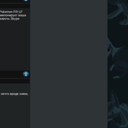
к Pokemon FR-LF
 импонирует ваша
 помочь Skype
 нечто вроде хикки,