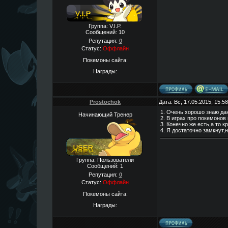
Группа: V.I.P.
Сообщений:
10
Репутация:
0
Статус:
Оффлайн
Покемоны сайта:
Награды:
Prostochok
Дата: Вс, 17.05.2015, 15:
1. Очень хорошо знаю да
Начинающий Тренер
2. В играх про покемонов
3. Конечно же есть,а то 
4. Я достаточно замкнут,
Группа: Пользователи
Сообщений:
1
Репутация:
0
Статус:
Оффлайн
Покемоны сайта:
Награды: