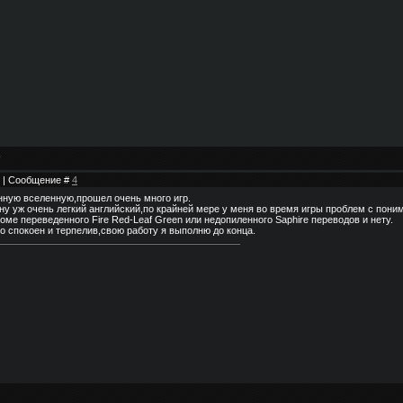
58 | Сообщение #
4
нную вселенную,прошел очень много игр.
 ну уж очень легкий английский,по крайней мере у меня во время игры проблем с пони
кроме переведенного Fire Red-Leaf Green или недопиленного Saphire переводов и нету.
но спокоен и терпелив,свою работу я выполню до конца.