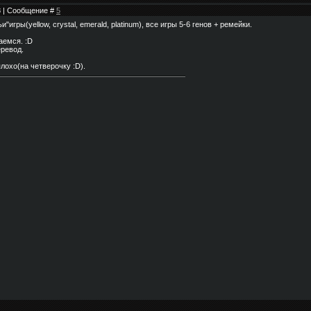
18 | Сообщение #
5
"игры(yellow, crystal, emerald, platinum), все игры 5-6 генов + ремейки.
аемся. :D
еревод.
лохо(на четверочку :D).