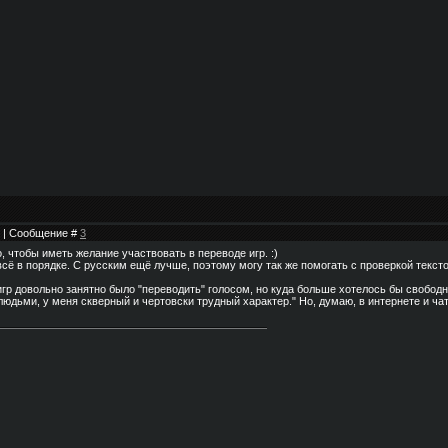
28 | Сообщение #
3
, чтобы иметь желание участвовать в переводе игр. :)
всё в порядке. С русским ещё лучше, поэтому могу так же помогать с проверкой тексто
игр довольно занятно было "переводить" голосом, но куда больше хотелось бы свободн
людьми, у меня скверный и чертовски трудный характер." Но, думаю, в интернете и чат