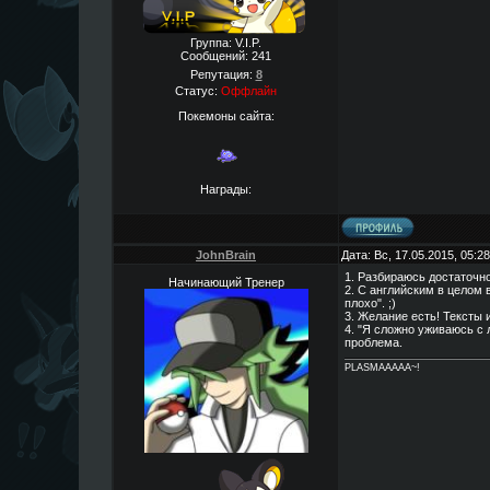
Группа: V.I.P.
Сообщений:
241
Репутация:
8
Статус:
Оффлайн
Покемоны сайта:
Награды:
JohnBrain
Дата: Вс, 17.05.2015, 05:
1. Разбираюсь достаточно
Начинающий Тренер
2. С английским в целом 
плохо". ;)
3. Желание есть! Тексты 
4. "Я сложно уживаюсь с 
проблема.
PLASMAAAAA~!