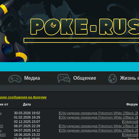
Медиа
Общение
Жизнь 
ние сообщения на форуме
е от
Дата
Форум
u
30.03.2026 19:02
[
Обсуждение переводов Pokemon White 2/Black 2
]
01.02.2026 19:29
[
Обсуждение переводов Pokemon White 2/Black 2
]
02.12.2025 23:07
[
Оффтоп
]
20
06.07.2025 22:29
[
Обсуждение переводов Pokemon White 2/Black 2
]
u
04.07.2025 14:12
[
Обсуждение переводов Pokemon White 2/Black 2
]
ik83
18.06.2025 23:22
[
Оффтоп
]