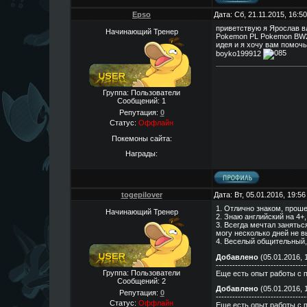
Epso
Дата: Сб, 21.11.2015, 16:
приветствую я Ярослав в
Начинающий Тренер
Pokemon PL Pokemon BW2 
идея и я хочу вам помоч
boyko199912
Группа: Пользователи
Сообщений:
1
Репутация:
0
Статус:
Оффлайн
Покемоны сайта:
Награды:
togepilover
Дата: Вт, 05.01.2016, 19:5
1. Отлично знаком, проше
Начинающий Тренер
2. Знаю английский на 4+
3. Всегда мечтал занятьс
могу несколько дней не в
4. Веселый общительный, 
Добавлено
(05.01.2016, 
---------------------------------
Группа: Пользователи
Еще есть опыт работы с 
Сообщений:
2
Добавлено
(05.01.2016, 
Репутация:
0
---------------------------------
Статус:
Оффлайн
Еще есть опыт работы с 