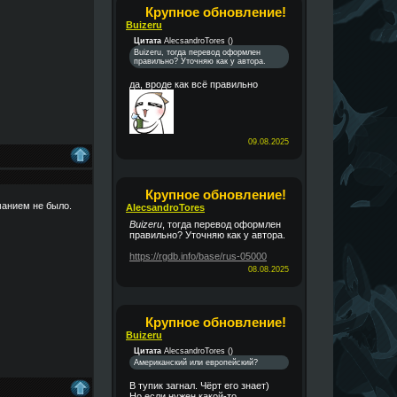
Крупное обновление!
Buizeru
Цитата
AlecsandroTores
(
)
Buizeru, тогда перевод оформлен
правильно? Уточняю как у автора.
да, вроде как всё правильно
09.08.2025
Крупное обновление!
манием не было.
AlecsandroTores
Buizeru
, тогда перевод оформлен
правильно? Уточняю как у автора.
https://rgdb.info/base/rus-05000
08.08.2025
Крупное обновление!
Buizeru
Цитата
AlecsandroTores
(
)
Американский или европейский?
В тупик загнал. Чёрт его знает)
Но если нужен какой-то