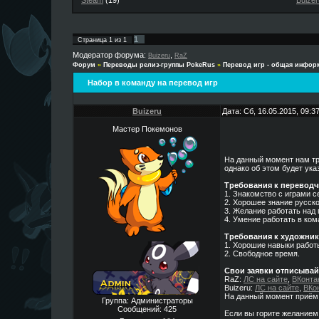
Steam
(19)
Buizer
1
Страница
1
из
1
Модератор форума:
,
Buizeru
RaZ
Форум
»
Переводы релиз-группы PokeRus
»
Перевод игр - общая инфор
Набор в команду на перевод игр
Buizeru
Дата: Сб, 16.05.2015, 09:
Мастер Покемонов
На данный момент нам тр
однако об этом будет ука
Требования к переводч
1. Знакомство с играми 
2. Хорошее знание русско
3. Желание работать над
4. Умение работать в ком
Требования к художник
1. Хорошие навыки работ
2. Свободное время.
Свои заявки отписывайт
RaZ:
ЛС на сайте
,
ВКонта
Buizeru:
ЛС на сайте
,
ВКо
На данный момент приё
Группа: Администраторы
Сообщений:
425
Если вы горите желанием 