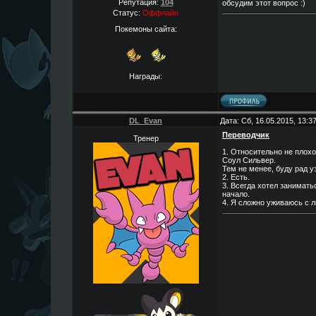
Репутация:
104
обсудим этот вопрос :)
Статус:
Оффлайн
Покемоны сайта:
Награды:
DL_Evan
Дата: Сб, 16.05.2015, 13:
Переводчик
Тренер
1. Относительно не плохо
Соул Сильвер.
Тем не менее, буду рад у
2. Есть.
3. Всегда хотел занимать
начало.
4. Я сложно уживаюсь с л