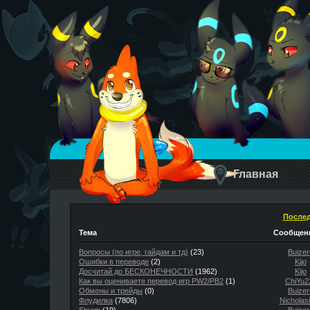
Главная
Послед
Тема
Сообщени
Вопросы (по игре, гайдам и тд)
(23)
Buizer
Ошибки в переводе
(2)
Kijo
Досчитай до БЕСКОНЕЧНОСТИ
(1962)
Kijo
Как вы оцениваете перевод игр PW2/PB2
(1)
ChiYu2
Обмены и трейды
(0)
Buizer
Флудилка
(7806)
Nicholas