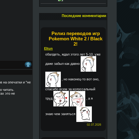
Последние комментарии
Релиз переводов игр
Pokemon White 2 / Black
2!
Eltun
обалдеть, ждал этого лет 5-10, уже
даже забыл как давно
, но наконец-то вот оно,
в на опечатки и "не
спасибо всем за колоссальный
о читать.
ах это не
труд
, а я
знаю чем заняться
02.07.2026