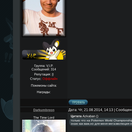
Группа: V.I.P.
Сообщений:
314
Репутация:
8
Статус:
Оффлайн
Покемоны сайта:
Награды:
Дата: Чт, 21.08.2014, 14:13 | Сообще
Darkumbreon
Цитата
Azkaban
(
)
The Time Lord
только что на Pokemon World Championshi
знаю как вам,но для меня мегаэволюция с