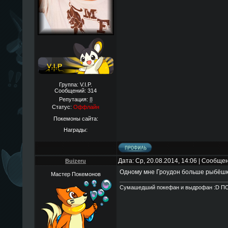
Группа: V.I.P.
Сообщений:
314
Репутация:
8
Статус:
Оффлайн
Покемоны сайта:
Награды:
Дата: Ср, 20.08.2014, 14:06 | Сообще
Buizeru
Одному мне Гроудон больше рыбёшк
Мастер Покемонов
Сумашедший покефан и выдрофан :D П