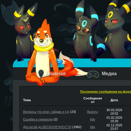
Главная
Медиа
Последние сообщения на фор
Сообщение
Тема
Дата
от
30.03.2026
Вопросы (по игре, гайдам и тд)
(23)
Buizeru
19:02
01.02.2026
Ошибки в переводе
(2)
Kijo
19:29
02.12.2025
Досчитай до БЕСКОНЕЧНОСТИ
(1962)
Kijo
23:07