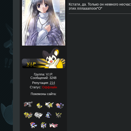
Кстати, да. Только он немного несча
этих лллааапоок*O*
Группа: V.I.P.
Сообщений:
3248
Репутация:
214
Статус:
Оффлайн
Покемоны сайта: