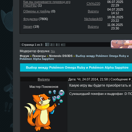
Как вы оцениваете перевод игр
06.07.2025
ChiYu220
PW2/PB2
(1)
22:29
04.07.2025
Обмены и трейды
(0)
Buizeru
14:12
18.06.2025
Флудилка
(7806)
Nicholasik83
23:22
11.06.2025
Steam
(19)
Buizeru
23:30
1
Страница
1
из
3
2
3
»
Модератор форума:
Nix
Форум
»
Покеигры
»
Nintendo DS/3DS
»
Выбор между Pokémon Omega Ruby и
Pokémon Alpha Sapphire
Выбор между Pokémon Omega Ruby и Pokémon Alpha Sapphire
Buizeru
Дата: Чт, 24.07.2014, 21:58 | Сообщение #
Какую игру вы будете приобретать и
Мастер Покемонов
Сумашедший покефан и выдрофан :D П