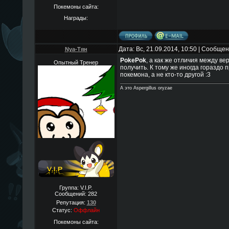
Покемоны сайта:
Награды:
Дата: Вс, 21.09.2014, 10:50 | Сообще
Nya-Тян
PokePok
, а как же отличия между в
Опытный Тренер
получить. К тому же иногда гораздо 
покемона, а не кто-то другой :3
А это Aspergillus oryzae
Группа: V.I.P.
Сообщений:
282
Репутация:
130
Статус:
Оффлайн
Покемоны сайта: