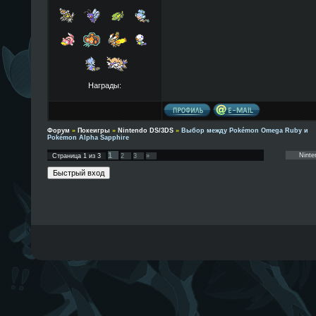
Награды:
Форум
»
Покеигры
»
Nintendo DS/3DS
»
Выбор между Pokémon Omega Ruby и
Pokémon Alpha Sapphire
1
Страница
1
из
3
2
3
»