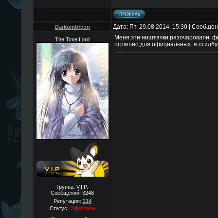
Дата: Пт, 29.08.2014, 15:30 | Сообще
Darkumbreon
Меня эти ништячки разочаровали. фи
The Time Lord
страшно,для официальных .а стилбук
Группа: V.I.P.
Сообщений:
3248
Репутация:
214
Статус:
Оффлайн