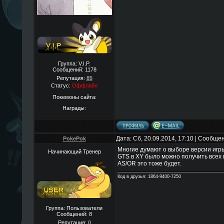
Группа: V.I.P.
Сообщений:
1178
Репутация:
85
Статус:
Оффлайн
Покемоны сайта:
Награды:
Дата: Сб, 20.09.2014, 17:10 | Сообще
PokePok
Многие думают о выборе версии игры.
Начинающий Тренер
GTS в XY было можно получить всех 
AS/OR это тоже будет.
Код в друзья: 1864-9400-7250
Группа: Пользователи
Сообщений:
8
Репутация:
0