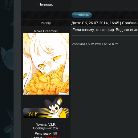
Награды:
Дата: Сб, 26.07.2014, 16:45 | Сообще
Paddy
Если возьму, то сапфир. Водная сти
Noka Dreemurr
Asriel and ESDM lover ForEVER =*
Группа: V.I.P.
Сообщений:
237
Репутация:
58