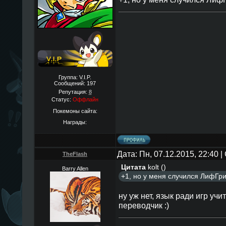
Группа: V.I.P.
Сообщений:
197
Репутация:
8
Статус:
Оффлайн
Покемоны сайта:
Награды:
Дата: Пн, 07.12.2015, 22:40
TheFlаsh
Цитата
kolt
(
)
Barry Allen
+1, но у меня случился ЛифГр
ну уж нет, язык ради игр учит
переводчик :)