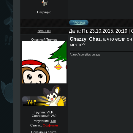
Награды:
Дата: Пт, 23.10.2015, 20:19 
Nya-Тян
Chazzy_Chaz
, а что если о
Опытный Тренер
месте? ._.
А это Aspergillus oryzae
Группа: V.I.P.
Сообщений:
282
Репутация:
130
Статус:
Оффлайн
Покемоны сайта: