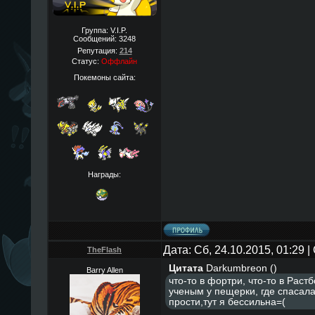
Группа: V.I.P.
Сообщений:
3248
Репутация:
214
Статус:
Оффлайн
Покемоны сайта:
Награды:
Дата: Сб, 24.10.2015, 01:29
TheFlаsh
Цитата
Darkumbreon
(
)
Barry Allen
что-то в фортри, что-то в Растб
ученым у пещерки, где спасала
прости,тут я бессильна=(