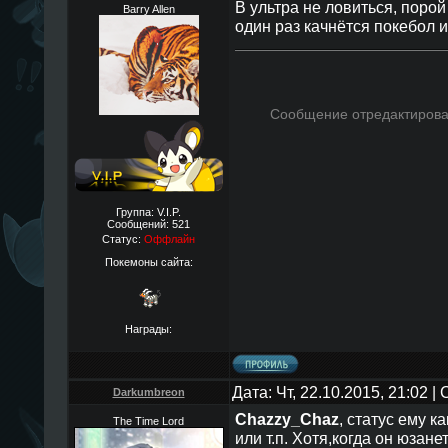
В ультра не ловиться, порой
Barry Allen
один раз качнётся покебол 
Сообщение отредактиров
Группа: V.I.P.
Сообщений:
521
Статус:
Оффлайн
Покемоны сайта:
Награды:
Дата: Чт, 22.10.2015, 21:02 
Darkumbreon
Chazzy_Chaz
, статус ему к
The Time Lord
или т.п. Хотя,когда он юзанет