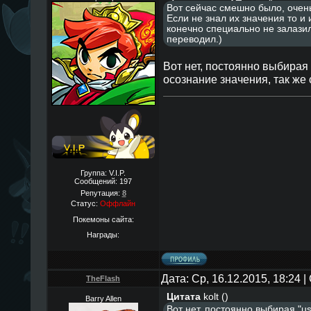
Вот сейчас смешно было, очень
Если не знал их значения то и 
конечно специально не залазил
переводил.)
Вот нет, постоянно выбирая
осознание значения, так же
Группа: V.I.P.
Сообщений:
197
Репутация:
8
Статус:
Оффлайн
Покемоны сайта:
Награды:
Дата: Ср, 16.12.2015, 18:24
TheFlаsh
Цитата
kolt
(
)
Barry Allen
Вот нет, постоянно выбирая "u