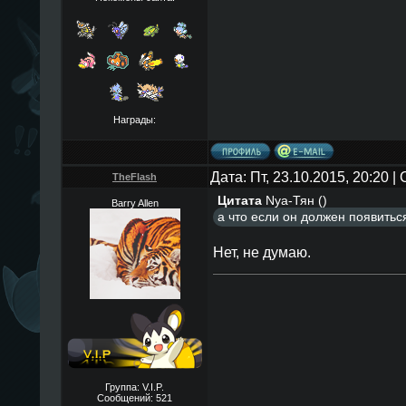
Награды:
Дата: Пт, 23.10.2015, 20:20 
TheFlаsh
Цитата
Nya-Тян
(
)
Barry Allen
а что если он должен появиться
Нет, не думаю.
Группа: V.I.P.
Сообщений:
521