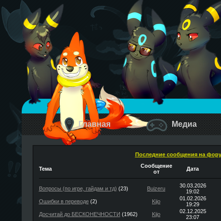
Главная
Медиа
Последние сообщения на фор
Сообщение
Тема
Дата
от
30.03.2026
Вопросы (по игре, гайдам и тд)
(23)
Buizeru
19:02
01.02.2026
Ошибки в переводе
(2)
Kijo
19:29
02.12.2025
Досчитай до БЕСКОНЕЧНОСТИ
(1962)
Kijo
23:07