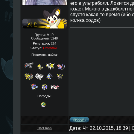
его в ультраболл. Ловится да
юзает. Можно в даскболл по
спустя какая-то время (ибо 
кол-ва ходов)
Группа: V.I.P.
Сообщений:
3248
Репутация:
214
Статус:
Оффлайн
Покемоны сайта:
Награды:
Дата: Чт, 22.10.2015, 18:39 
TheFlаsh