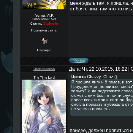
меня ждать там, я пришла, 
от боя с ним, там что-то пис
Группа: V.I.P.
Сообщений:
521
Статус:
Оффлайн
Покемоны сайта:
Награды:
Дата: Чт, 22.10.2015, 18:22 
Darkumbreon
Цитата
Chazzy_Chaz
(
)
The Time Lord
Я прошла лигу и 8 гимов, и вот
Гроудоном,он появиться снова
только? И да,подскажите спосо
сюжет с ним был, я почти случ
после всех гимов и лиги он буд
смогла поймать и убежала от бо
не успела прочесть
поидее, должен появиться и