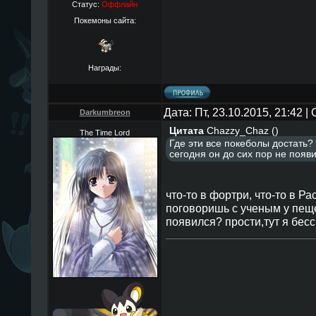
Статус:
Оффлайн
Покемоны сайта:
Награды:
Дата: Пт, 23.10.2015, 21:42 
Darkumbreon
Цитата
Chazzy_Chaz
(
)
The Time Lord
Где эти все покеболы достать? 
сегодня он до сих пор не появ
что-то в фортри, что-то в Ра
поговоришь с ученым у пеще
появился? прости,тут я бес