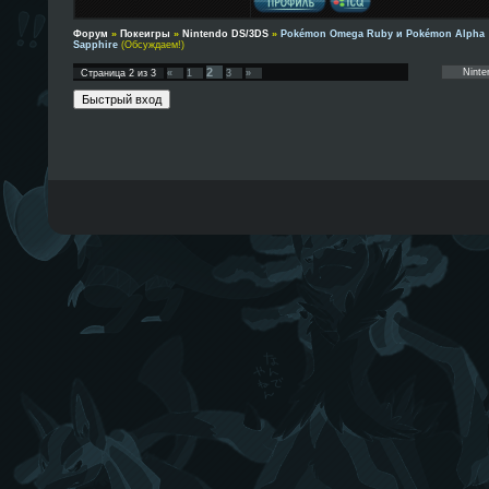
Форум
»
Покеигры
»
Nintendo DS/3DS
»
Pokémon Omega Ruby и Pokémon Alpha
Sapphire
(Обсуждаем!)
2
Страница
2
из
3
«
1
3
»