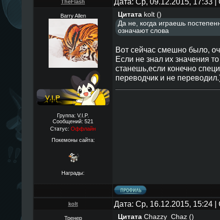
Дата: Ср, 09.12.2015, 17:33
TheFlаsh
Цитата
kolt
(
)
Barry Allen
Да не, когда играешь постепен
означают слова
Вот сейчас смешно было, оч
Если не знал их значения то
станешь,если конечно специ
переводчик и не переводил.
Группа: V.I.P.
Сообщений:
521
Статус:
Оффлайн
Покемоны сайта:
Награды:
Дата: Ср, 16.12.2015, 15:24
kolt
Цитата
Chazzy_Chaz
(
)
Тренер