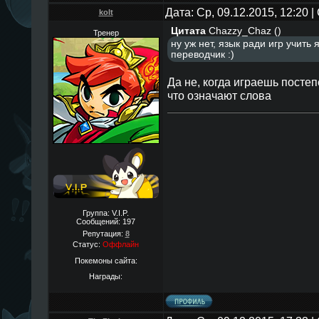
Дата: Ср, 09.12.2015, 12:20
kolt
Цитата
Chazzy_Chaz
(
)
Тренер
ну уж нет, язык ради игр учить 
переводчик :)
Да не, когда играешь посте
что означают слова
Группа: V.I.P.
Сообщений:
197
Репутация:
8
Статус:
Оффлайн
Покемоны сайта:
Награды: