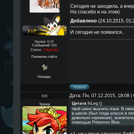
Сегодня не заходила, а вчер
Но спасибо и на этом)
Добавлено
(24.10.2015, 01:
------------------------------------------
И сегодня не появился..
Группа: V.I.P.
Сообщений:
521
Статус:
Оффлайн
Покемоны сайта:
Награды:
Дата: Пн, 07.12.2015, 18:08
kolt
Цитата
fsLeg
(
)
Тренер
твой шанс выучить язык. В свое
в школе (был тогда классе в пя
довольно скромная), значитель
помощью Pokemon Blue.
+1, но у меня случился Лиф