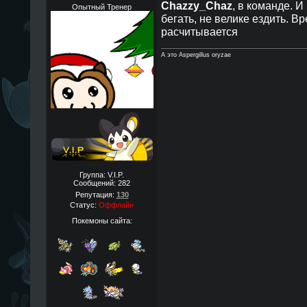
Chazzy_Chaz
, в команде. И
Опытный Тренер
бегать, не велике ездить. В
расчитывается
А это Aspergillus oryzae
Группа: V.I.P.
Сообщений:
282
Репутация:
130
Статус:
Оффлайн
Покемоны сайта: