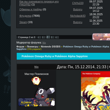
Как вы оцениваете перевод игр
06.07.2025
ChiYu220
PW2/PB2
(1)
22:29
04.07.2025
Обмены и трейды
(0)
Buizeru
14:12
18.06.2025
Флудилка
(7806)
Nicholasik83
23:22
11.06.2025
Steam
(19)
Buizeru
23:30
2
Страница
2
из
3
«
1
3
»
Модератор форума:
Nix
Форум
»
Покеигры
»
Nintendo DS/3DS
»
Pokémon Omega Ruby и Pokémon Alpha
Sapphire
(Обсуждаем!)
Pokémon Omega Ruby и Pokémon Alpha Sapphire
Дата: Пн, 15.12.2014, 21:33
Nix
Мастер Покемонов