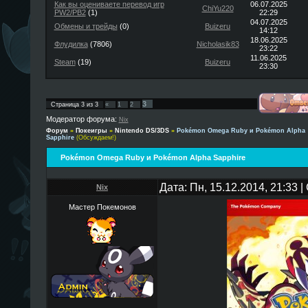
Как вы оцениваете перевод игр
06.07.2025
ChiYu220
PW2/PB2
(1)
22:29
04.07.2025
Обмены и трейды
(0)
Buizeru
14:12
18.06.2025
Флудилка
(7806)
Nicholasik83
23:22
11.06.2025
Steam
(19)
Buizeru
23:30
3
Страница
3
из
3
«
1
2
Модератор форума:
Nix
Форум
»
Покеигры
»
Nintendo DS/3DS
»
Pokémon Omega Ruby и Pokémon Alpha
Sapphire
(Обсуждаем!)
Pokémon Omega Ruby и Pokémon Alpha Sapphire
Дата: Пн, 15.12.2014, 21:33
Nix
Мастер Покемонов