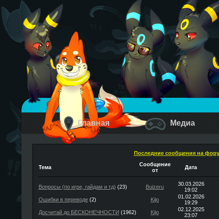
Главная
Медиа
Последние сообщения на фор
Сообщение
Тема
Дата
от
30.03.2026
Вопросы (по игре, гайдам и тд)
(23)
Buizeru
19:02
01.02.2026
Ошибки в переводе
(2)
Kijo
19:29
02.12.2025
Досчитай до БЕСКОНЕЧНОСТИ
(1962)
Kijo
23:07