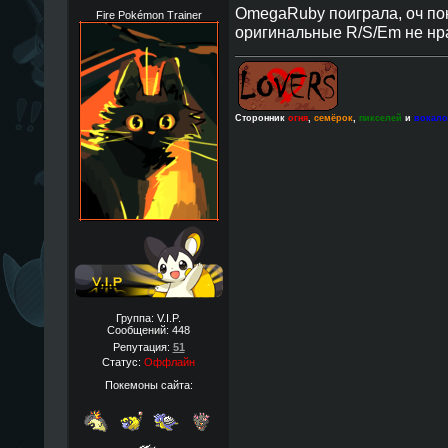
OmegaRuby поиграла, оч по
Fire Pokémon Trainer
оригинальные R/S/Em не нра
Сторонник
огня
,
семёрок
,
пикселей
и
вокал
Группа: V.I.P.
Сообщений:
448
Репутация:
51
Статус:
Оффлайн
Покемоны сайта: