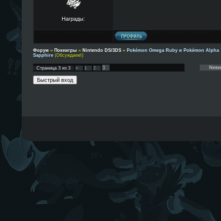
Награды:
Форум
»
Покеигры
»
Nintendo DS/3DS
»
Pokémon Omega Ruby и Pokémon Alpha
Sapphire
(Обсуждаем!)
3
Страница
3
из
3
«
1
2