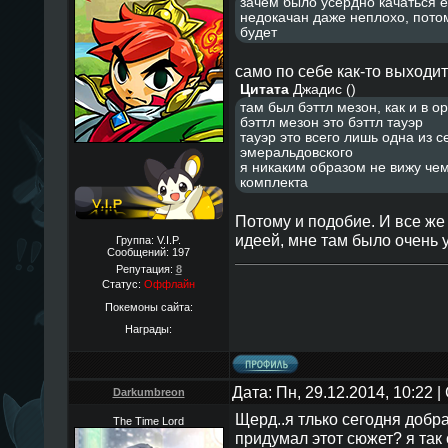
зачем было уcердно качатьcя е
недокачан даже неплохо, потом
будет
само по себе как-то выходит
Цитата
Джадис
(
)
там был бэттл мезон, как и в о
бэттл мезон это бэттл тауэр
тауэр это вcего лишь одна из c
эмеральдовcкого
я никаким образом не вижу чем
комплекта
Потому и подобие. И все же
идеей, мне там было очень 
Группа: V.I.P.
Сообщений:
197
Репутация:
8
Статус:
Оффлайн
Покемоны сайта:
Награды:
Дата: Пн, 29.12.2014, 10:22
Darkumbreon
Щерд..я тлько сегодня добра
The Time Lord
придумал этот сюжет? я так