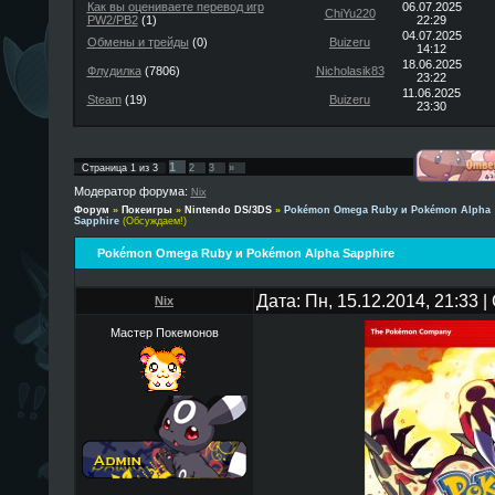
Как вы оцениваете перевод игр
06.07.2025
ChiYu220
PW2/PB2
(1)
22:29
04.07.2025
Обмены и трейды
(0)
Buizeru
14:12
18.06.2025
Флудилка
(7806)
Nicholasik83
23:22
11.06.2025
Steam
(19)
Buizeru
23:30
1
Страница
1
из
3
2
3
»
Модератор форума:
Nix
Форум
»
Покеигры
»
Nintendo DS/3DS
»
Pokémon Omega Ruby и Pokémon Alpha
Sapphire
(Обсуждаем!)
Pokémon Omega Ruby и Pokémon Alpha Sapphire
Дата: Пн, 15.12.2014, 21:33
Nix
Мастер Покемонов