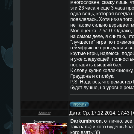
многословен, скажу лишь, ч
эти 23 часа я еще 3 часа пр
одна вещь, которая всегда 
появлялась. Хотя из-за того,
не так же сильно взрывает м
Моя оценка: 7,5/10. Однако,
на самом деле, я считаю, чт
"лучшести" игра по покемон
геймфрик не прогадали и в
крутые игры, надеюсь, под
и уже следующей, полностью
поставить высший бал.
К слову, купил коллекционку
Граудона и стилбук.
P.S. Надеюсь, что ремастер
будет лучше, на уровне ре
Дата: Ср, 17.12.2014, 17:43
Shelder
Darkumbreon
, отлично, все
Вице-чемпион
заказал=) и кого будешь бра
кого взять=)))