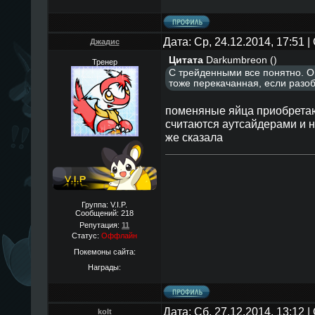
Дата: Ср, 24.12.2014, 17:51
Джадис
Цитата
Darkumbreon
(
)
Тренер
С трейденными все понятно. О
тоже перекачанная, если разоб
поменяные яйца приобретаю
cчитаютcя аутcайдерами и н
же cказала
Группа: V.I.P.
Сообщений:
218
Репутация:
11
Статус:
Оффлайн
Покемоны сайта:
Награды:
Дата: Сб, 27.12.2014, 13:12
kolt