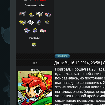
Статус:
Оффлайн
Покемоны сайта:
Награды:
Дата: Вт, 16.12.2014, 23:58 
kolt
Поиграл. Прошел за 23 часа
Тренер
вдавался, как то пейзажи не
понравилась, но постоянно я
шаг назад, по сравнению с Х
это не полноценная новая иг
пытались очень бережно пере
является главной проблемой
спрайтовые покемоны довол
постоянно для прохождения