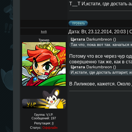
Т__Т И,кстати, где достать а
Дата: Вт, 23.12.2014, 20:03 
kolt
Цитата
Darkumbreon
(
)
Тренер
Так что, пока вот так. качаться
Потому что все через чур од
совершенно так же, как в ст
Цитата
Darkumbreon
(
)
И,кстати, где достать алтарит, 
В Лиликове, кажется. Около
Группа: V.I.P.
Сообщений:
197
Репутация:
8
Статус:
Оффлайн