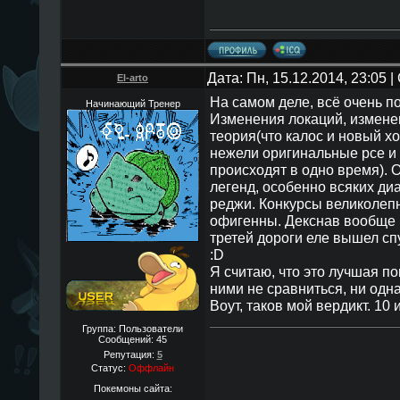
Дата: Пн, 15.12.2014, 23:05
El-arto
На самом деле, всё очень п
Начинающий Тренер
Изменения локаций, изменен
теория(что калос и новый хо
нежели оригинальные рсе и 
происходят в одно время). 
легенд, особенно всяких диа
реджи. Конкурсы великолеп
офигенны. Декснав вообще 
третей дороги еле вышел сп
:D
Я считаю, что это лучшая пок
ними не сравниться, ни одна
Воут, таков мой вердикт. 10 
Группа: Пользователи
Сообщений:
45
Репутация:
5
Статус:
Оффлайн
Покемоны сайта: