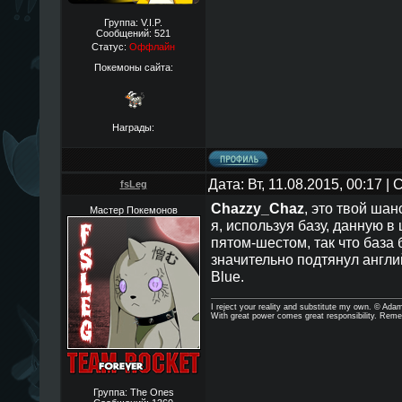
Группа: V.I.P.
Сообщений:
521
Статус:
Оффлайн
Покемоны сайта:
Награды:
Дата: Вт, 11.08.2015, 00:17 
fsLeg
Chazzy_Chaz
, это твой шан
Мастер Покемонов
я, используя базу, данную в
пятом-шестом, так что база
значительно подтянул англ
Blue.
I reject your reality and substitute my own. © Ad
With great power comes great responsibility. Reme
Группа: The Ones