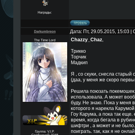
Награды:
Дата: Пт, 29.05.2015, 15:03 
Darkumbreon
Chazzy_Chaz
,
The Time Lord
Трикко
Торчик
Мадкип
Я , со скуки, снесла старый 
(даа, у меня же скоро первы
Решила поюзать покемошек,
использовала. А может вооб
буду. Не знаю. Пока у меня 
которого я нарекла Карумой 
Гоу Карума, а пока так еще. 
время, когда бегала в руби
шифтри , а может и не было
поиграть. так, как я не онла
Группа: V.I.P.