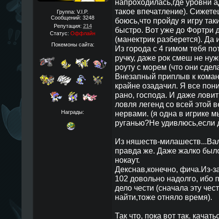
напроходилась,где уровни а
такое впечатление). Сижетец
Группа: V.I.P.
Сообщений:
3248
боюсь,что пройду я игру та
Репутация:
214
быстро. Вот уже до Фортри 
Статус:
Оффлайн
(манектрик разберется). Да и
Покемоны сайта:
Из города с 4 гимом тебя по
ручку, даже рок смеш не нуж
роуту с морем (что они сдел
Внезапный приплыв к коман
крайне озадачил. Я все пони
рано, господа. И даже лови
ловля легенд со всей этой 
Награды:
нервами. (я одна в игрике 
руганью?Не удивлюсь,если 
Из няшеств-милашеств...Ва
правда же. Даже жалко было
нокаут.
Декснав,конечно, фича.Из-за
102 довольно надолго, ибо п
дело чести (сначала эту чес
найти,тоже отняло время).
Так что, пока вот так. качат