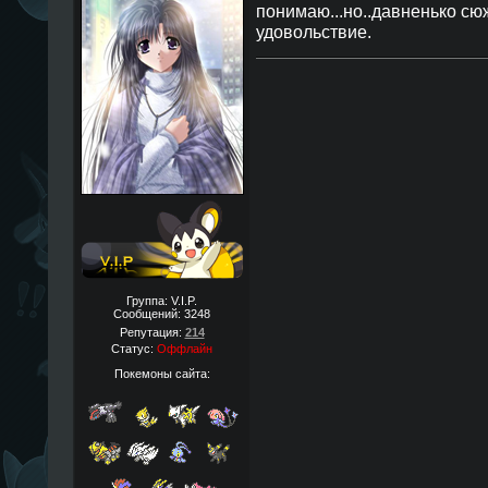
понимаю...но..давненько сю
удовольствие.
Группа: V.I.P.
Сообщений:
3248
Репутация:
214
Статус:
Оффлайн
Покемоны сайта: