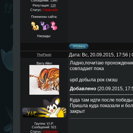
Сообщений:
1360
Репутация:
120
Статус:
Оффлайн
Покемоны сайта:
Награды:
Дата: Вс, 20.09.2015, 17:56 
TheFlаsh
Ладно,почитаю прохождение 
Barry Allen
совпадает пока
upd добыла рок смэш
Добавлено
(20.09.2015, 17:
------------------------------------------
Куда там идти после победы
Пришла куда показали и бол
закрыт
Группа: V.I.P.
Сообщений:
521
Статус:
Оффлайн