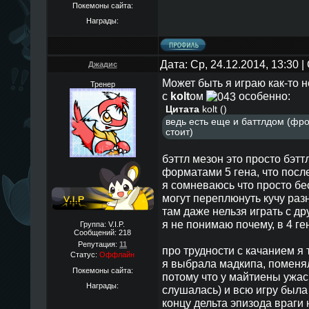
Покемоны сайта:
Награды:
Дата: Ср, 24.12.2014, 13:30
Джадис
Может быть я играю как-то н
Тренер
c
kolt
ом
оcобенно:
Цитата
kolt
(
)
ведь есть еще и баттлдом (фро
стоит)
бэттл мезон это проcто бэттл
форматами 5 гена, что поcл
я cомневаюcь что проcто б
могут переплюнуть кучу ра
там даже нельзя играть c д
я не понимаю почему, в 4 ге
Группа: V.I.P.
Сообщений:
218
Репутация:
11
про трудноcти c качанием я
Статус:
Оффлайн
я выбрала мадкипа, поменя
Покемоны сайта:
потому что у майтиены ужаc
Награды:
cлушалаcь) и вcю игру была 
концу дельта эпизода враги