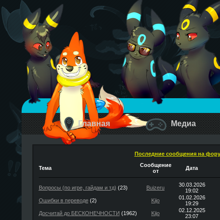
Главная
Медиа
Последние сообщения на фор
Сообщение
Тема
Дата
от
30.03.2026
Вопросы (по игре, гайдам и тд)
(23)
Buizeru
19:02
01.02.2026
Ошибки в переводе
(2)
Kijo
19:29
02.12.2025
Досчитай до БЕСКОНЕЧНОСТИ
(1962)
Kijo
23:07