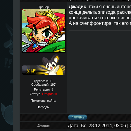
Джадис
, таки я очень инте
Тренер
конце дельта эпизода раскла
прокачиваться все же очень 
А на счет фронтира, так его 
Группа: V.I.P.
Сообщений:
197
Репутация:
8
Статус:
Оффлайн
Покемоны сайта:
Награды:
Дата: Вс, 28.12.2014, 02:06 
Джадис