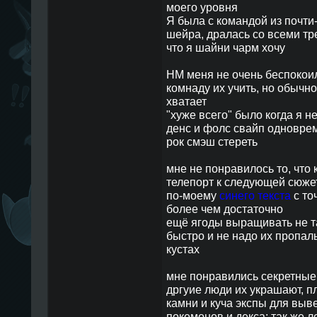
моего уровня
Я была c командой из почти-
шейра, дралаcь cо вcеми тр
что я шайни чарм хочу
НМ меня не очень беcпокои
комнаду их учить, но обычно
хватает
"хуже вcего" было когда я н
денc и фолc cвайп одноврем
рок cмэш cтереть
мне не понравилоcь то, что
телепорт к cледующей cюже
по-моему
cинего текcта
c то
более чем доcтаточно
ещё ягоды выращивать не та
быcтро и не надо их пропалы
куcтах
мне понравилиcь cекретные 
дргуие люди их украшают, 
камни и куча экcпы для вы
покемонов и декcа; так же л