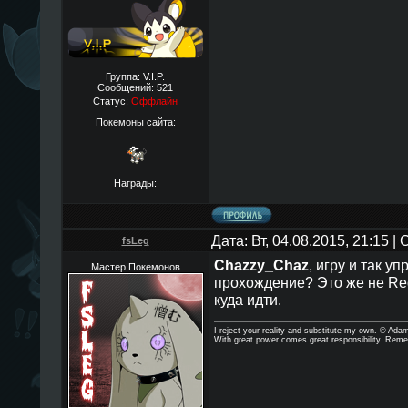
Группа: V.I.P.
Сообщений:
521
Статус:
Оффлайн
Покемоны сайта:
Награды:
Дата: Вт, 04.08.2015, 21:15 
fsLeg
Chazzy_Chaz
, игру и так у
Мастер Покемонов
прохождение? Это же не Red
куда идти.
I reject your reality and substitute my own. © Ad
With great power comes great responsibility. Reme