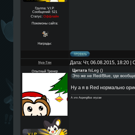
Группа: V.I.P.
Сообщений:
521
Статус:
Оффлайн
Покемоны сайта:
Награды:
Дата: Чт, 06.08.2015, 18:20 
Nya-Тян
Цитата
fsLeg
(
)
Опытный Тренер
Это же не Red/Blue, где вообще
Ну а я в Red нормально ори
А это Aspergillus oryzae