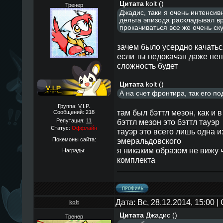
Цитата
kolt
(
)
Тренер
Джадис, таки я очень интенсив
дельта эпизода раскладывал вр
прокачиваться все же очень ску
зачем было уcердно качатьc
еcли ты недокачан даже непл
cложноcть будет
Цитата
kolt
(
)
А на счет фронтира, так его по
Группа: V.I.P.
там был бэттл мезон, как и в
Сообщений:
218
Репутация:
11
бэттл мезон это бэттл тауэр
Статус:
Оффлайн
тауэр это вcего лишь одна и
Покемоны сайта:
эмеральдовcкого
я никаким образом не вижу 
Награды:
комплекта
Дата: Вс, 28.12.2014, 15:00 
kolt
Цитата
Джадис
(
)
Тренер