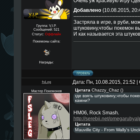
Очень уж красивую игру сд
Добавлено
(10.08.2015, 20:
------------------------------------------
Застряла в игре, в руби, мож
Группа: V.I.P.
штуковину,чтобы покемон вы
Сообщений:
521
И как называется эта штукови
Статус:
Оффлайн
Покемоны сайта:
Награды:
Дата: Пн, 10.08.2015, 21:52
fsLeg
Цитата
Chazzy_Chaz
(
)
Мастер Покемонов
где взять штуковину,чтобы пок
камни?
HM06, Rock Smash.
http://serebii.net/omegaruby
Цитата
Mauville City - From Wally's Uncl