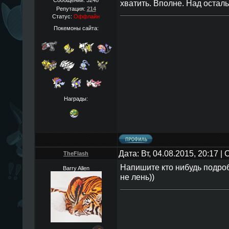
Сообщений:
3248
хватить. Вполне. Над остал
Репутация:
214
Статус:
Оффлайн
Покемоны сайта:
Награды:
Дата: Вт, 04.08.2015, 20:17 
TheFlаsh
Напишите кто нибудь подро
Barry Allen
не лень))