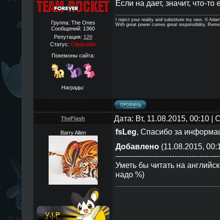
Если на дает, значит, что-то
I reject your reality and substitute my own. © Ad
Группа: The Ones
With great power comes great responsibility. Reme
Сообщений:
1360
Репутация:
120
Статус:
Оффлайн
Покемоны сайта:
Награды:
Дата: Вт, 11.08.2015, 00:10 
TheFlаsh
fsLeg
, Спасибо за информа
Barry Allen
Добавлено
(11.08.2015, 00:
------------------------------------------
Уметь бы читать на английск
надо %)