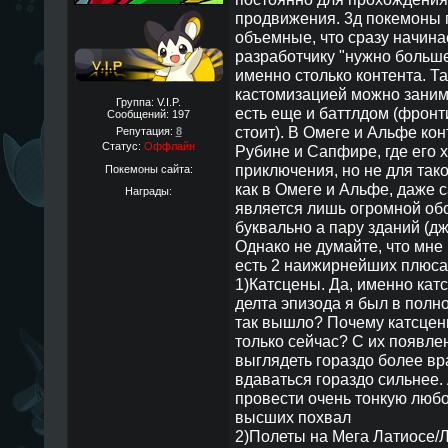
продвижения. 3д покемоны 
объемные, что сразу начина
разработчику "нужно больше к
именно столько контента. Т
кастомизацией можно занима
Группа: V.I.P.
есть еще и баттлдом (фронти
Сообщений:
197
стоит). В Омеге и Альфе кон
Репутация:
8
Статус:
Оффлайн
Рубине и Сапфире, где его 
приключения, но не для так
Покемоны сайта:
как в Омеге и Альфе, даже 
Награды:
является лишь огромной обо
буквально а пару зданий (дж
Однако не думайте, что мне 
есть 2 наижирнейших плюса
1)Катсцены. Да, именно ка
делта эпизода я был в полн
так вышло? Почему катсцен
только сейчас? С их появл
выглядеть гораздо более вр
вдаваться гораздо сильнее. 
провести очень тонкую люб
высших похвал
2)Полеты на Мега Латиосе/Л