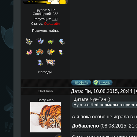
Группа: V.I.P.
Сообщений:
282
Репутация:
130
Статус:
Оффлайн
Покемоны сайта:
Награды:
Дата: Пн, 10.08.2015, 20:44
TheFlаsh
Цитата
Nya-Тян
(
)
Barry Allen
Ну а я в Red нормально ориент
А я пока особо не играла в 
Добавлено
(08.08.2015, 21:
------------------------------------------