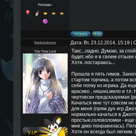
Награды:
Дата: Вт, 23.12.2014, 15:19 
Darkumbreon
Такс...ладно. Думаю, за спо
The Time Lord
будет, ибо я в своем отзыве 
Хотя..постараюсь...
Прошла я пять гимов. Заного
стартом торчика, а потом вс
себе попку из игрика. Да ещ
красиво , няшно,мило и т.п.
чертовски предсказуемая (р
Качаться мне тут совсем не 
для меня (прям дух игр Джот
нормально качаться в Джотт
простые,головоломки - еще
мне дико понравилась). Пят
Хотя он всегда был легким. 