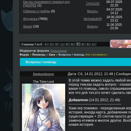
Как вы оцениваете перевод игр
06.07.2025
ChiYu220
PW2/PB2
(1)
22:29
04.07.2025
Обмены и трейды
(0)
Buizeru
14:12
18.06.2025
Флудилка
(7806)
Nicholasik83
23:22
11.06.2025
Steam
(19)
Buizeru
23:30
7
Страница
7
из
9
«
1
2
…
5
6
8
9
»
Модератор форума:
Darkumbreon
Форум
»
Покеигры
»
Хаки
»
Вопросы / помощь
(Не стесняемся.)
Вопросы / помощь
Дата: Сб, 14.01.2012, 21:48 | Сообще
Darkumbreon
В этой темке можно задать любой и
The Time Lord
перед тем,как задать вопрос - ознак
какая-то помощь, смело спрашиваем
кое что для тех,кто хочет сделать сво
Добавлено
(14.01.2012, 21:48)
---------------------------------------------
Хаки игр покемон - переделанная иг
история, иногда карта, добавление 
существующих + 25 слотов просто д
замена итемов и многое другое. Вооб
новая история.