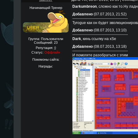
Darkumbreon
, сложно как то.Ну лад
Начинающий Тренер
Добавлено
(07.07.2013, 21:52)
---------------------------------------------
Tyrogue как он будет эволюциониров
Добавлено
(08.07.2013, 13:10)
---------------------------------------------
Dark
, кинь ссылку на xSe
Группа: Пользователи
Сообщений:
23
Добавлено
(08.07.2013, 13:18)
Репутация:
0
---------------------------------------------
Статус:
Оффлайн
И помогите разобраться с этим
Покемоны сайта:
Награды: