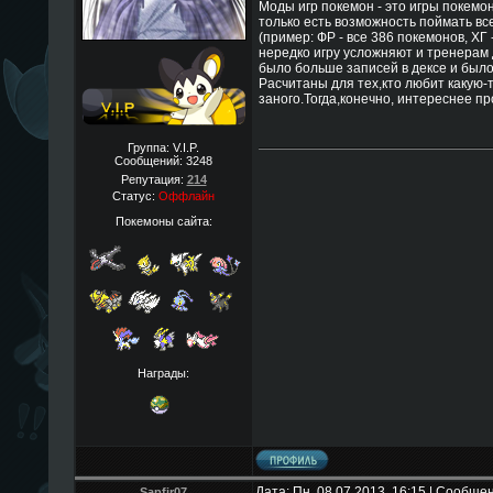
Моды игр покемон - это игры покемон
только есть возможность поймать вс
(пример: ФР - все 386 покемонов, ХГ -
нередко игру усложняют и тренерам
было больше записей в дексе и было
Расчитаны для тех,кто любит какую-т
заного.Тогда,конечно, интереснее пр
Группа: V.I.P.
Сообщений:
3248
Репутация:
214
Статус:
Оффлайн
Покемоны сайта:
Награды:
Дата: Пн, 08.07.2013, 16:15 | Сообще
Sapfir07