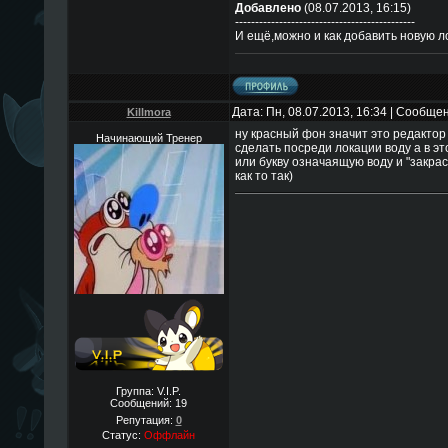
Добавлено
(08.07.2013, 16:15)
---------------------------------------------
И ещё,можно и как добавить новую 
Дата: Пн, 08.07.2013, 16:34 | Сообще
Killmora
ну красный фон значит это редакто
Начинающий Тренер
сделать посреди локации воду а в э
или букву означаящую воду и "закраси
как то так)
Группа: V.I.P.
Сообщений:
19
Репутация:
0
Статус:
Оффлайн