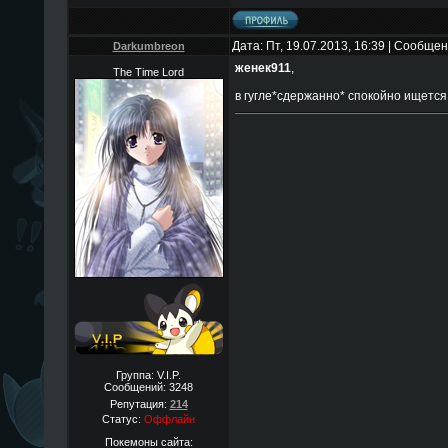
Дата: Пт, 19.07.2013, 16:39 | Сообще
Darkumbreon
женек911
,
The Time Lord
в гугле*сдержанно* спокойно ищется
Группа: V.I.P.
Сообщений:
3248
Репутация:
214
Статус:
Оффлайн
Покемоны сайта: