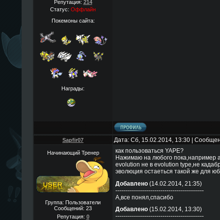
Репутация:
214
Статус:
Оффлайн
Покемоны сайта:
Награды:
Дата: Сб, 15.02.2014, 13:30 | Сообще
Sapfir07
как пользоваться YAPE?
Начинающий Тренер
Нажимаю на любого пока,например абр
evolution не в evolution type,не када
эволюция остаеться такой же для юб
Добавлено
(14.02.2014, 21:35)
---------------------------------------------
А,все понял,спасибо
Группа: Пользователи
Сообщений:
23
Добавлено
(15.02.2014, 13:30)
---------------------------------------------
Репутация:
0