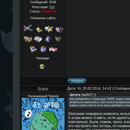
Сообщений:
3248
Репутация:
214
Статус:
Оффлайн
Покемоны сайта:
Награды:
Дата: Чт, 20.02.2014, 14:42 | Сообще
El-arto
Цитата
Sapfir07
(
)
Начинающий Тренер
Как добавлять с помощью YAPE новых пок
вопросов заменил),а там нельзя редактиро
равен нулю,тоесть я не могу добавить ата
Описание покедекса изменять нельзя,
А атаки можно ставить, если удалить 
повторные). Была, помню, прога, в 
это настроить без потерь, но назван