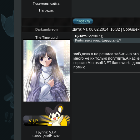
Покемоны сайта:
Награды:
Дата: Чт, 06.02.2014, 16:32 | Сообще
Darkumbreon
Цитата
Sapfir07
(
)
The Time Lord
Ребят,тема жива,форум жиф?
жи
В
,пока я не решила забить на это.
много же их,только погуглить.А нас
версию Microsoft NET flamework . дол
помню
Группа: V.I.P.
Сообщений:
3248