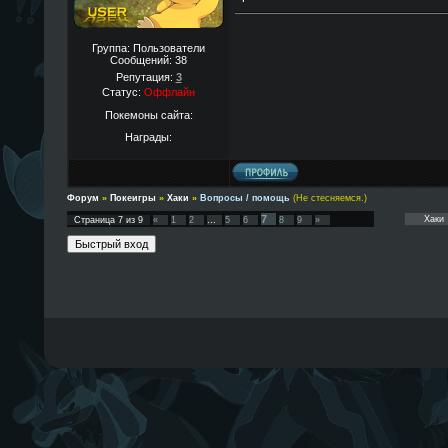
Группа: Пользователи
Сообщений:
38
Репутация:
3
Статус:
Оффлайн
Покемоны сайта:
Награды:
Форум
»
Покеигры
»
Хаки
»
Вопросы / помощь
(Не стесняемся.)
7
Страница
7
из
9
«
1
2
…
5
6
8
9
»