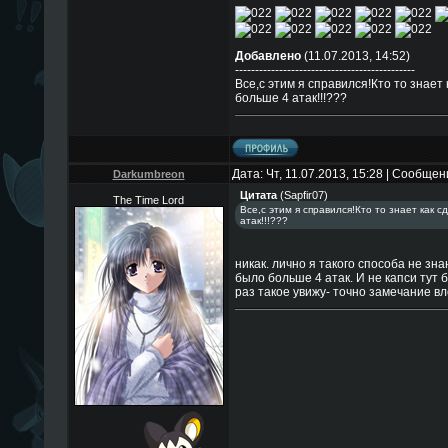
Добавлено
(11.07.2013, 14:52)
---------------------------------------------
Все,с этим я справился!Кто то знает
больше 4 атак!!!???
Дата: Чт, 11.07.2013, 15:28 | Сообще
Darkumbreon
Цитата
(
Sapfir07
)
The Time Lord
Все,с этим я справился!Кто то знает как 
атак!!!???
никак. лично я такого способа не зн
было больше 4 атак. И не капси тут
раз такое увижу- точно замечание в