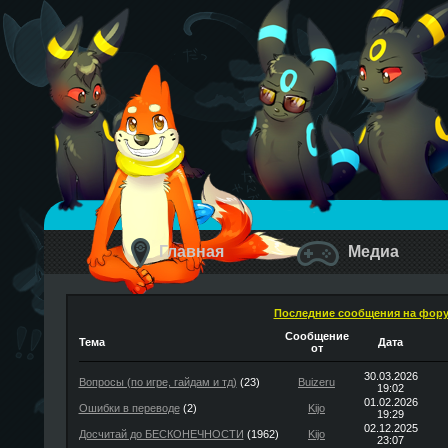
Главная
Медиа
Последние сообщения на фор
Сообщение
Тема
Дата
от
30.03.2026
Вопросы (по игре, гайдам и тд)
(23)
Buizeru
19:02
01.02.2026
Ошибки в переводе
(2)
Kijo
19:29
02.12.2025
Досчитай до БЕСКОНЕЧНОСТИ
(1962)
Kijo
23:07