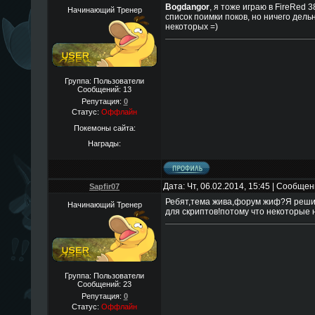
Bogdangor
, я тоже играю в FireRed 
Начинающий Тренер
список поимки поков, но ничего дельн
некоторых =)
Группа: Пользователи
Сообщений:
13
Репутация:
0
Статус:
Оффлайн
Покемоны сайта:
Награды:
Дата: Чт, 06.02.2014, 15:45 | Сообще
Sapfir07
Ребят,тема жива,форум жиф?Я решил
Начинающий Тренер
для скриптов!потому что некоторые 
Группа: Пользователи
Сообщений:
23
Репутация:
0
Статус:
Оффлайн