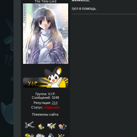
женек911
,
The Time Lord
гугл в помощь.
Группа: V.I.P.
Сообщений:
3248
Репутация:
214
Статус:
Оффлайн
Покемоны сайта: