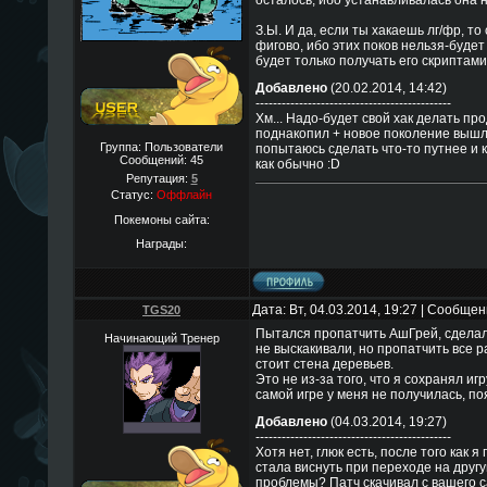
осталось, ибо устанавливалась она н
З.Ы. И да, если ты хакаешь лг/фр, то 
фигово, ибо этих поков нельзя-будет
будет только получать его скриптам
Добавлено
(20.02.2014, 14:42)
---------------------------------------------
Хм... Надо-будет свой хак делать пр
поднакопил + новое поколение вышл
Группа: Пользователи
попытаюсь сделать что-то путнее и к
Сообщений:
45
как обычно :D
Репутация:
5
Статус:
Оффлайн
Покемоны сайта:
Награды:
Дата: Вт, 04.03.2014, 19:27 | Сообще
TGS20
Пытался пропатчить АшГрей, сделал 
Начинающий Тренер
не выскакивали, но пропатчить все р
стоит стена деревьев.
Это не из-за того, что я сохранял и
самой игре у меня не получилась, п
Добавлено
(04.03.2014, 19:27)
---------------------------------------------
Хотя нет, глюк есть, после того как 
стала виснуть при переходе на другу
проблемы? Патч скачивал с вашего с