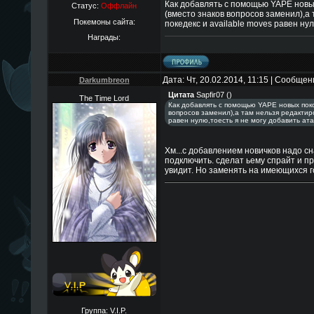
Как добавлять с помощью YAPE новы
Статус:
Оффлайн
(вместо знаков вопросов заменил),а 
Покемоны сайта:
покедекс и available moves равен нул
Награды:
Дата: Чт, 20.02.2014, 11:15 | Сообще
Darkumbreon
Цитата
Sapfir07
(
)
The Time Lord
Как добавлять с помощью YAPE новых пок
вопросов заменил),а там нельзя редактиро
равен нулю,тоесть я не могу добавить ата
Хм...с добавлением новичков надо сн
подключить. сделат ьему спрайт и п
увидит. Но заменять на имеющихся 
Группа: V.I.P.