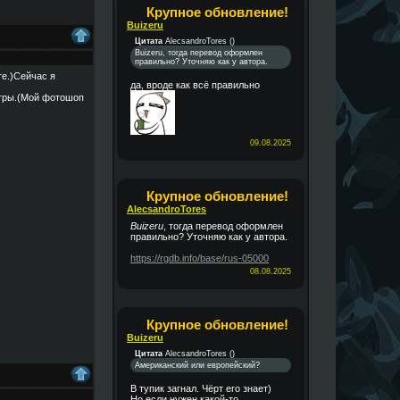
Крупное обновление!
Buizeru
Цитата
AlecsandroTores
(
)
Buizeru, тогда перевод оформлен
правильно? Уточняю как у автора.
ге.)Сейчас я
да, вроде как всё правильно
итры.(Мой фотошоп
09.08.2025
Крупное обновление!
AlecsandroTores
Buizeru
, тогда перевод оформлен
правильно? Уточняю как у автора.
https://rgdb.info/base/rus-05000
08.08.2025
Крупное обновление!
Buizeru
Цитата
AlecsandroTores
(
)
Американский или европейский?
В тупик загнал. Чёрт его знает)
Но если нужен какой-то