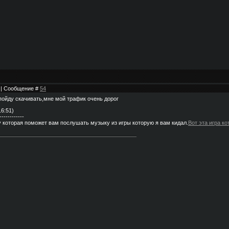
1 | Сообщение #
54
 пойду скачивать,мне мой трафик очень дорог
16:51)
------------
у которая поможет вам послушать музыку из игры которую я вам кидал.
Вот эта игра ко