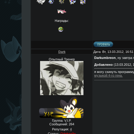
Награды:
Dark
Дата: Вт, 13.03.2012, 16:5
Darkumbreon
, ну завтра
Опытный Тренер
Добавлено
(13.03.2012, 
---------------------------------
я могу скинуть программ
музыкой 4-го гена.
Группа: V.I.P.
Сообщений:
264
Репутация:
4
Статус:
Оффлайн