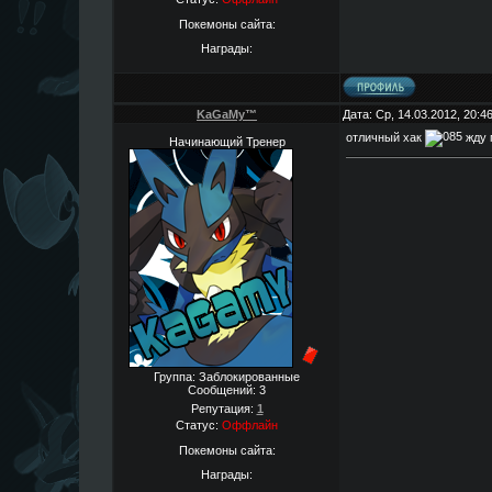
Покемоны сайта:
Награды:
KaGaMy™
Дата: Ср, 14.03.2012, 20:
отличный хак
жду 
Начинающий Тренер
Группа: Заблокированные
Сообщений:
3
Репутация:
1
Статус:
Оффлайн
Покемоны сайта:
Награды: