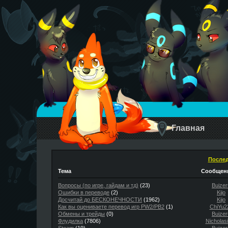
Главная
Послед
Тема
Сообщени
Вопросы (по игре, гайдам и тд)
(23)
Buizer
Ошибки в переводе
(2)
Kijo
Досчитай до БЕСКОНЕЧНОСТИ
(1962)
Kijo
Как вы оцениваете перевод игр PW2/PB2
(1)
ChiYu2
Обмены и трейды
(0)
Buizer
Флудилка
(7806)
Nicholas