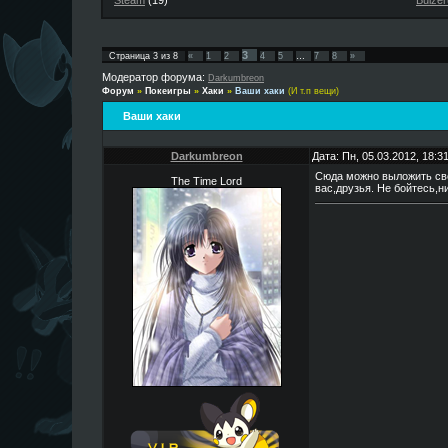
Steam
(19)
Buizer
3
Страница
3
из
8
«
1
2
4
5
…
7
8
»
Модератор форума:
Darkumbreon
Форум
»
Покеигры
»
Хаки
»
Ваши хаки
(И т.п вещи)
Ваши хаки
Darkumbreon
Дата: Пн, 05.03.2012, 18:
Сюда можно выложить свой
The Time Lord
вас,друзья. Не бойтесь,н