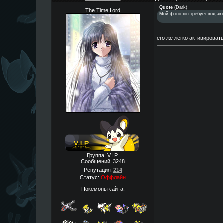
Quote
(
Dark
)
The Time Lord
Мой фотошоп требует код акт
его же легко активироват
Группа: V.I.P.
Сообщений:
3248
Репутация:
214
Статус:
Оффлайн
Покемоны сайта: