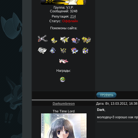
Группа: V.I.P.
Сообщений:
3248
Репутация:
214
Статус:
Оффлайн
Покемоны сайта:
Награды:
Darkumbreon
Дата: Вт, 13.03.2012, 16:3
Dark
,
The Time Lord
молодец=3 хорошо хак пр