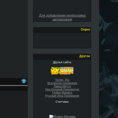
Для добавления необходима
авторизация
Опрос
Другое
Друзья сайта:
Terrier_RG
Вселенная покемонов
Лавка Мяута
Нео Игровой Покефорум
Timber Maniacs
Русская Лига Покемонов
Счетчики: