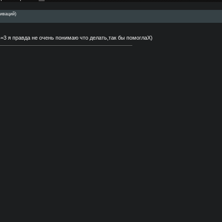
иваций)
ь=3 я правда не очень понимаю что делать,так бы помоглаX)