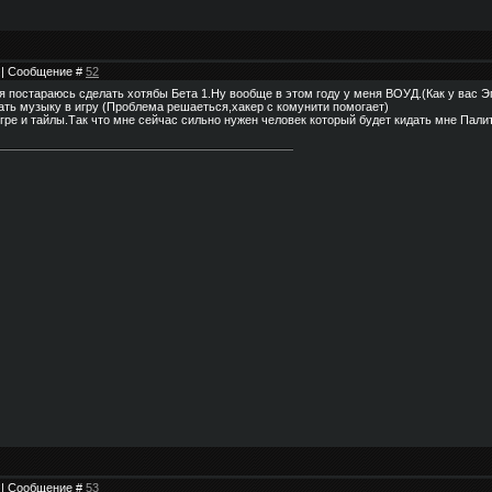
3 | Сообщение #
52
я постараюсь сделать хотябы Бета 1.Ну вообще в этом году у меня ВОУД.(Как у вас Э
ать музыку в игру (Проблема решаеться,хакер с комунити помогает)
игре и тайлы.Так что мне сейчас сильно нужен человек который будет кидать мне Пал
6 | Сообщение #
53