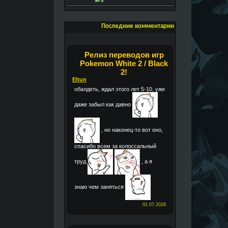
Последние комментарии
Релиз переводов игр
Pokemon White 2 / Black
2!
Eltun
обалдеть, ждал этого лет 5-10, уже
даже забыл как давно
, но наконец-то вот оно,
спасибо всем за колоссальный
труд
, а я
знаю чем заняться
02.07.2026