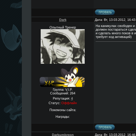
Dark
Дата: Вт, 13.03.2012, 16:4
На каникулах свободен и 
Опытный Тренер
должен постараться сдел
и сделать много поков в 
требует код активаций)
Группа: V.I.P.
Сообщений:
264
Репутация:
4
Статус:
Оффлайн
Покемоны сайта:
Награды:
Darkumbreon
Дата: Вт, 13.03.2012, 16:4