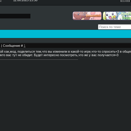
u
11.06.2025 23:30
[
Игры
]
31 | Сообщение #
1
 хак,мод, поделиться тем,что вы изменили в какой-то игре,что-то спросить=3 в обще
икто вас тут не обидит. Будет интересно посмотреть,что же у вас получается=3