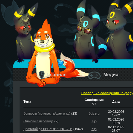
Главная
Медиа
Последние сообщения на фор
Сообщение
Тема
Дата
от
30.03.2026
Вопросы (по игре, гайдам и тд)
(23)
Buizeru
19:02
01.02.2026
Ошибки в переводе
(2)
Kijo
19:29
02.12.2025
Досчитай до БЕСКОНЕЧНОСТИ
(1962)
Kijo
23:07