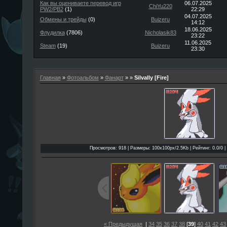
Как вы оцениваете перевод игр
06.07.2025
ChiYu220
PW2/PB2
(1)
22:29
04.07.2025
Обмены и трейды
(0)
Buizeru
14:12
18.06.2025
Флудилка
(7806)
Nicholasik83
23:22
11.06.2025
Steam
(19)
Buizeru
23:30
Главная
»
Фотоальбом
»
Фанарт
»
»
Silvally [Fire]
Просмотров: 918 | Размеры: 100x100px/2.5Kb | Рейтинг: 0.0/0 |
« Предыдущая
|
34
35
36
37
38
[
39
]
40
41
42
43