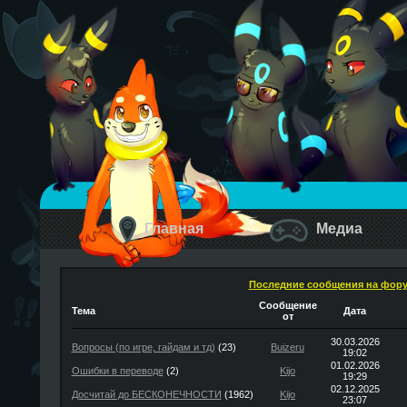
Главная
Медиа
Последние сообщения на фор
Сообщение
Тема
Дата
от
30.03.2026
Вопросы (по игре, гайдам и тд)
(23)
Buizeru
19:02
01.02.2026
Ошибки в переводе
(2)
Kijo
19:29
02.12.2025
Досчитай до БЕСКОНЕЧНОСТИ
(1962)
Kijo
23:07