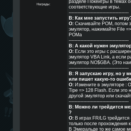
разделе Покеигры в темах or
Награды:
соответствующие игры.
-----------------------------------------
В: Как мне запустить игру
О:
Скачивайте РОМ, потом э
эмулятор, нажимайте File =
РОМа
-----------------------------------------
В: А какой нужен эмулято
О:
Если это игры с расширени
эмулятор VBA Link, а если р
эмулятор NO$GBA. (Это на
-----------------------------------------
В: Я запускаю игру, но у 
или пишет какую-то ошибк
О:
Измените в эмуляторе : O
Tipe => 128 Flash. Если это 
другой эмулятор или скачай
-----------------------------------------
В: Можно ли трейдится ме
?
О:
В играх FR/LG трейдится
только после прохождения к
В Эмеральде то же самое м