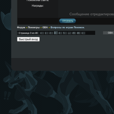
Награды:
Сообщение отредактиров
Форум
»
Покеигры
»
GBA
»
Вопросы по играм Покемон.
3
Страница
3
из
46
«
1
2
4
5
…
45
46
»