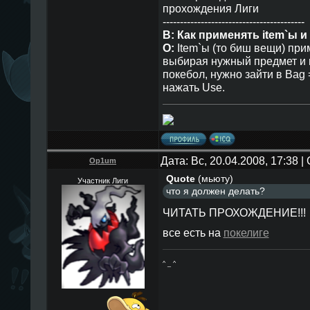
прохождения Лиги
-----------------------------------------
В: Как применять item`ы 
О:
Item`ы (то биш вещи) прим
выбирая нужный предмет и 
покебол, нужно зайти в Bag 
нажать Use.
Дата: Вс, 20.04.2008, 17:38 
Op1um
Quote
(
мьюту
)
Участник Лиги
что я должен делать?
ЧИТАТЬ ПРОХОЖДЕНИЕ!!!
все есть на
покелиге
^ _ ^