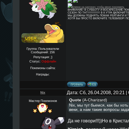
Кликни на картинку чтобы меня покормить
ВНИМАНИЕ! В СУББОТУ И ВОСКРЕСЕНИЕ ПО
СЕЗОН ПО ТНТ!!!!!!!!!!!!!! В 8 УТРА ВКЛЮЧИТТ
МЫ ДОЛЖНЫ ПОДНЯТЬ ПОКАМ РЕЙТИНГИ И Т
ХОТЯ БЫ ПРОСТО ВКЛЮЧИТЕ ТЕЛЕВИЗОР! П
Группа: Пользователи
Сообщений:
156
Репутация:
3
Статус:
Оффлайн
Покемоны сайта:
Награды:
Дата: Сб, 26.04.2008, 20:21
Nix
Quote
(
A-Charizard
)
Мастер Покемонов
Nix, мы тут бьемся, как бы хоть
веки, а нам такие вопросы зада
Да не говори!!!))Но в Криста