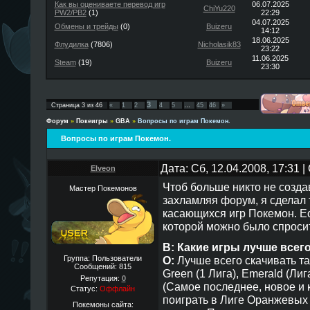
Как вы оцениваете перевод игр
06.07.2025
ChiYu220
PW2/PB2
(1)
22:29
04.07.2025
Обмены и трейды
(0)
Buizeru
14:12
18.06.2025
Флудилка
(7806)
Nicholasik83
23:22
11.06.2025
Steam
(19)
Buizeru
23:30
3
Страница
3
из
46
«
1
2
4
5
…
45
46
»
Форум
»
Покеигры
»
GBA
»
Вопросы по играм Покемон.
Вопросы по играм Покемон.
Дата: Сб, 12.04.2008, 17:31
Elveon
Чтоб больше никто не созд
Мастер Покемонов
захламляя форум, я сделал 
касающихся игр Покемон. Ес
которой можно было спросить
В: Какие игры лучше всег
О:
Лучше всего скачивать так
Группа: Пользователи
Сообщений:
815
Green (1 Лига), Emerald (Лиг
Репутация:
0
(Самое последнее, новое и к
Статус:
Оффлайн
поиграть в Лиге Оранжевых 
Покемоны сайта: