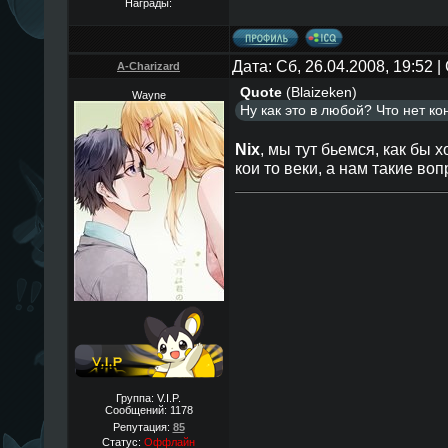
Награды:
Дата: Сб, 26.04.2008, 19:52
A-Charizard
Quote
(
Blaizeken
)
Wayne
Ну как это в любой? Что нет ко
Nix
, мы тут бьемся, как бы 
кои то веки, а нам такие во
Группа: V.I.P.
Сообщений:
1178
Репутация:
85
Статус:
Оффлайн