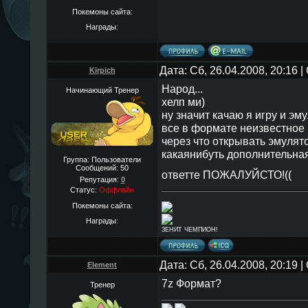
Покемоны сайта:
Награды:
Дата: Сб, 26.04.2008, 20:16
Kirpich
Народ...
Начинающий Тренер
хелп ми)
ну значит качаю я игру и эм
все в формате неизвестное 
через что открывать эмулят
какаянибуть дополнительна
Группа: Пользователи
Сообщений:
50
ответте ПОЖАЛУЙСТО!((
Репутация:
0
Статус:
Оффлайн
Покемоны сайта:
Награды:
ЗЕНИТ ЧЕМПИОН!
Дата: Сб, 26.04.2008, 20:19
Element
7z Формат?
Тренер