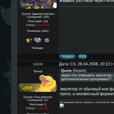
Kirpich
, распакуй через Win
Группа: Администраторы
Сообщений:
1835
Репутация:
124
Статус:
Оффлайн
Покемоны сайта:
Награды:
Дата: Сб, 26.04.2008, 20:22
QAZXS
Quote
(
Kirpich
)
Тренер
через что открывать эмулятор,
дополнительная программа!?
эмулятор эт обычный exe фа
проги, а неизвесный формат
Группа: Пользователи
Сообщений:
117
Начинающий тренер травяных и психических по
Репутация:
5
Статус:
Оффлайн
Покемоны сайта: