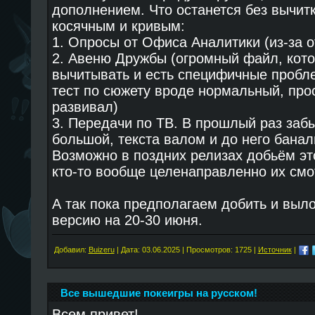
дополнением. Что останется без вычитки
косячным и кривым:
1. Опросы от Офиса Аналитики (из-за о
2. Авеню Дружбы (огромный файл, кото
вычитывать и есть специфичные пробл
тест по сюжету вроде нормальный, про
развивал)
3. Передачи по ТВ. В прошлый раз забы
большой, текста валом и до него банал
Возможно в поздних релизах добьём это
кто-то вообще целенаправленно их смо
А так пока предполагаем добить и выл
версию на 20-30 июня.
Добавил:
Buizeru
| Дата:
03.06.2025
| Просмотров: 1725 |
Источник
|
Все вышедшие покеигры на русском!
Всем привет!