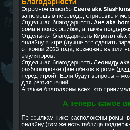
Благодарности
:
Огромное спасибо
Свете aka Slashkin
за помощь в переводе, отрисовке и мо
Отдельная благодарность
Ане aka hom
рома и поиск ошибок, а также поддержк
Отдельная благодарность
Кирилл aka 
онлайну в игре
(лучше это сделать зар
от конца 2023 года, возможно вышли н
эмуляторов.
Отдельная благодарность
Леониду aka
разблокировке флешбеков в роме
(луч
перед игрой)
. Если будут вопросы – мо
для разъяснений.
А также благодарим всех, кто принимал
А теперь самое в
По ссылкам ниже расположены ромы, в
онлайну (там же есть таблица поддерж