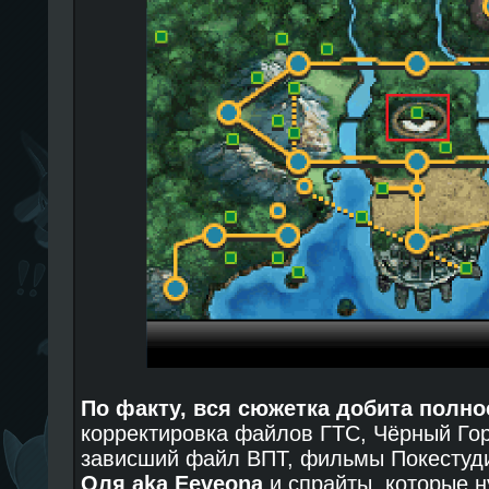
По факту, вся сюжетка добита полн
корректировка файлов ГТС, Чёрный Гор
зависший файл ВПТ, фильмы Покестуди
Оля aka Eeveona
и спрайты, которые н