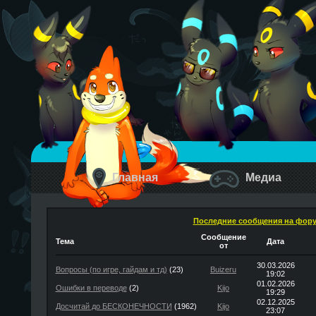
Главная
Медиа
Последние сообщения на фор
Сообщение
Тема
Дата
от
30.03.2026
Вопросы (по игре, гайдам и тд)
(23)
Buizeru
19:02
01.02.2026
Ошибки в переводе
(2)
Kijo
19:29
02.12.2025
Досчитай до БЕСКОНЕЧНОСТИ
(1962)
Kijo
23:07