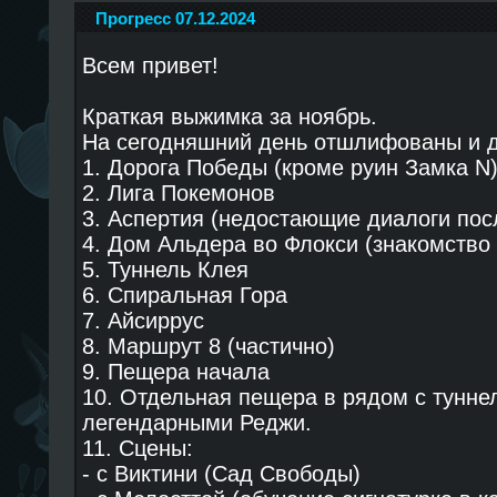
Прогресс 07.12.2024
Всем привет!
Краткая выжимка за ноябрь.
На сегодняшний день отшлифованы и 
1. Дорога Победы (кроме руин Замка N
2. Лига Покемонов
3. Аспертия (недостающие диалоги пос
4. Дом Альдера во Флокси (знакомство 
5. Туннель Клея
6. Спиральная Гора
7. Айсиррус
8. Маршрут 8 (частично)
9. Пещера начала
10. Отдельная пещера в рядом с тунне
легендарными Реджи.
11. Сцены:
- c Виктини (Сад Свободы)