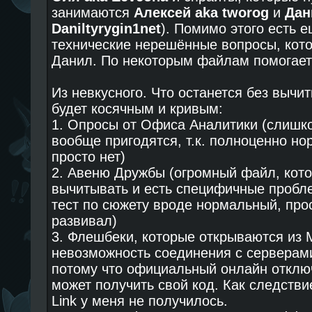
занимаются
Алексей aka tworog
и
Дан
Daniltyrygin1net
). Помимо этого есть 
технические нерешённые вопросы, кот
Данил. По некоторым файлам помогае
Из невкусного. Что останется без вычитк
будет косячным и кривым:
1. Опросы от Офиса Аналитики (слишко
вообще пригодятся, т.к. полноценно н
просто нет)
2. Авеню Дружбы (огромный файл, кото
вычитывать и есть специфичные пробл
тест по сюжету вроде нормальный, про
развивал)
3. Флешбеки, которые открываются из M
невозможность соединения с серверами
потому что официальный онлайн отключё
может получить свой код. Как следстви
Link у меня не получилось.