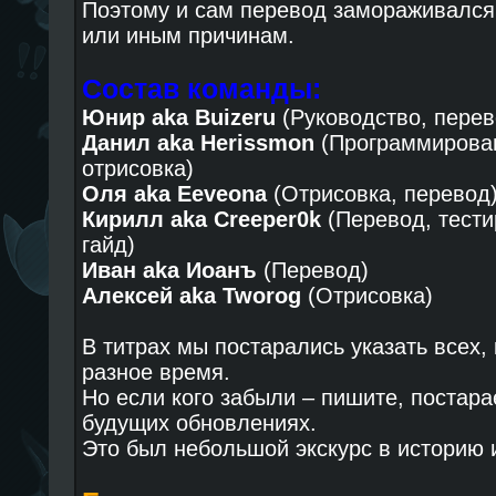
Поэтому и сам перевод замораживался 
или иным причинам.
Состав команды:
Юнир aka Buizeru
(Руководство, перев
Данил aka Herissmon
(Программирован
отрисовка)
Оля aka Eeveona
(Отрисовка, перевод
Кирилл aka Creeper0k
(Перевод, тести
гайд)
Иван aka Иоанъ
(Перевод)
Алексей aka Tworog
(Отрисовка)
В титрах мы постарались указать всех, 
разное время.
Но если кого забыли – пишите, постара
будущих обновлениях.
Это был небольшой экскурс в историю 