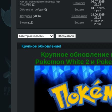
Как вы оцениваете перевод игр
06.07.2025
ChiYu220
PW2/PB2
(1)
22:29
04.07.2025
Обмены и трейды
(0)
Buizeru
14:12
18.06.2025
Флудилка
(7806)
Nicholasik83
23:22
11.06.2025
Steam
(19)
Buizeru
23:30
Крупное обновление!
Крупное обновление
Pokemon White 2 и Poke