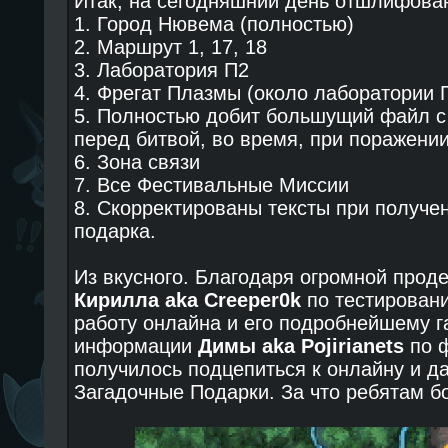
Итак, на сегодняшний день отшлифова
1. Город Нювема (полностью)
2. Маршрут 1, 17, 18
3. Лаборатория П2
4. Фрегат Плазмы (около лаборатории 
5. Полностью добит большущий файл с
перед битвой, во время, при поражении
6. Зона связи
7. Все Фестивальные Миссии
8. Скорректированы тексты при получе
подарка.
Из вкусного. Благодаря огромной прод
Кирилла aka Creeper0k
по тестирован
работу онлайна и его подробнейшему га
информации
Димы aka Pojirianets
по ф
получилось подцепиться к онлайну и д
Загадочные Подарки. За что ребятам б