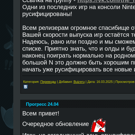
Ссылка на группу -
https://vk.com/the_
Одни из последних игр на консоли Nint
русифицированы!
Всем релизерам огромное спасибище от
Вашей скорости выпуска игр остаётся т
Надеюсь, рано или поздно и мы сможем
списке. Приятно знать, что и олды и б
наконец поиграть нормально на родном 
большой N это должно быть хорошим пи
начать уже русифицировать все новые 
Категория:
Переводы
| Добавил:
Buizeru
| Дата:
16.03.2025
| Просмотров:
Прогресс 24.04
Всем привет!
Очередное обновление