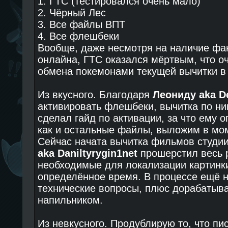
1. ГТС (тестировался очень мало)
2. Чёрный Лес
3. Все файлы ВПТ
4. Все флешбеки
Вообще, даже несмотря на наличие фа
онлайна, ГТС оказался мёртвым, что оч
обмена покемонами текущей вычитки в 
Из вкусного. Благодаря
Леониду aka D
активировать флешбеки, вычитка по ни
сделал гайд по активации, за что ему о
как и остальные файлы, выложим в мо
Сейчас начата вычитка фильмов студии
aka Daniltyrygin1net
прошерстил весь 
необходимые для локализации картинки
определённое время. В процессе ещё
технические вопросы, плюс дорабатыв
напильником.
Из невкусного. Продублирую то, что пи