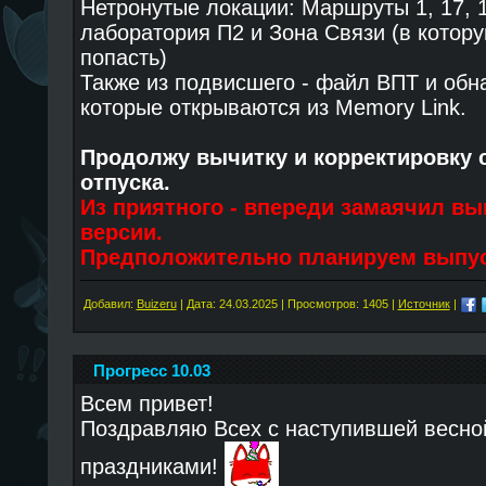
Нетронутые локации: Маршруты 1, 17, 
лаборатория П2 и Зона Связи (в котору
попасть)
Также из подвисшего - файл ВПТ и об
которые открываются из Memory Link.
Продолжу вычитку и корректировку с
отпуска.
Из приятного - впереди замаячил вы
версии.
Предположительно планируем выпус
Добавил:
Buizeru
| Дата:
24.03.2025
| Просмотров: 1405 |
Источник
|
Прогресс 10.03
Всем привет!
Поздравляю Всех с наступившей весно
праздниками!