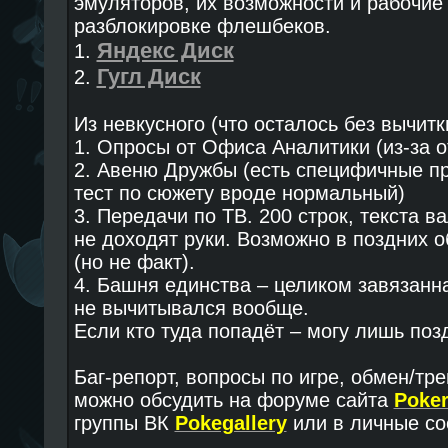
эмуляторов, их возможности и рабочие 
разблокировке флешбеков.
Яндекс Диск
1.
Гугл Диск
2.
Из невкусного (что осталось без вычит
1. Опросы от Офиса Аналитики (из-за о
2. Авеню Дружбы (есть специфичные п
тест по сюжету вроде нормальный)
3. Передачи по ТВ. 200 строк, текста в
не доходят руки. Возможно в поздних 
(но не факт).
4. Башня единства – целиком завязанн
не вычитывался вообще.
Если кто туда попадёт – могу лишь позд
Баг-репорт, вопросы по игре, обмен/тр
можно обсудить на форуме сайта
Poke
группы ВК
Pokegallery
или в личные со