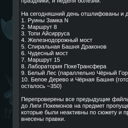
праздники, и неделя болезни.
На сегодняшний день отшлифованы и 
1. Руины Замка N
2. Маршрут 8
3. Топи Айсирруса
4. Железнодорожный мост
5. Спиральная Башня Драконов
6. Чудесный мост
7. Маршрут 15
8. Лаборатория ПокеТрансфера
9. Белый Лес (параллельно Чёрный Гор
10. Белое Дерево и Чёрная Башня (гот
осталось ~350)
Перепроверены все предыдущие файлы
до Лиги Покемонов на предмет пропущ
которые были неактивны по сюжету и 
внесены правки.