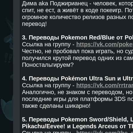
Дима aka Поджирианец - человек, котор
спит, не ест, а живёт в коде покеигр. 
огромное количество релизов разных п
перевод!
3. Переводы Pokemon Red/Blue от Pok
Ссылка на группу -
https://vk.com/poke
Честно, не пробовал пока играть, но су
получился крутой перевод одних из сам
Поностальгируем?
4. Переводы Pokémon Ultra Sun и Ult
Ссылка на группу -
https://vk.com/rrtra
Аналогично, не знаком с переводом, но 
последние игры для платформы 3DS по
также сделаны шикарно!
5. Переводы Pokemon Sword/Shield, L
Pikachu/Eevee! и Legends Arceus от T