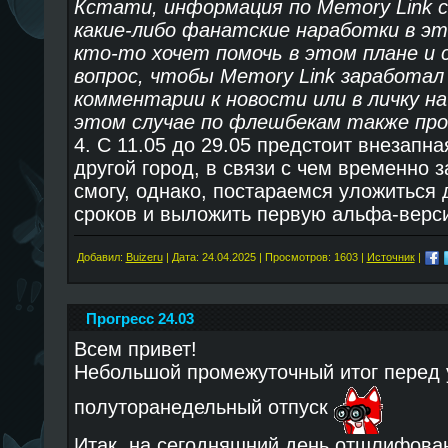
Кстати, информация по Memory Link с
какие-либо фанатские наработки в эт
кто-то хочет помочь в этом плане 
вопрос, чтобы Memory Link заработал
комментарии к новости или в личку на
этом случае по флешбекам также про
4. С 11.05 до 29.05 предстоит внезапн
другой город, в связи с чем временно 
смогу, однако, постараемся уложиться 
сроков и выложить первую альфа-верс
Добавил:
Buizeru
| Дата:
24.04.2025
| Просмотров: 1603 |
Источник
|
Прогресс 24.03
Всем привет!
Небольшой промежуточный итог перед 
полуторанедельный отпуск
Итак, на сегодняшний день отшлифова